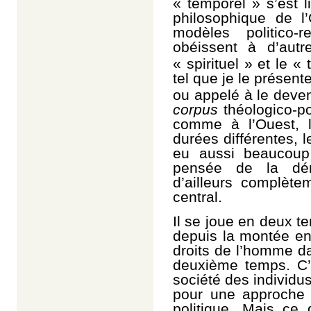
« temporel » s’est li
philosophique de l
modèles politico-r
obéissent à d’autre
« spirituel » et le 
tel que je le présen
ou appelé à le deven
corpus
théologico-po
comme à l’Ouest, 
durées différentes, l
eu aussi beaucoup
pensée de la démo
d’ailleurs complète
central.
Il se joue en deux 
depuis la montée en
droits de l’homme d
deuxième temps. C’e
société des individus
pour une approche
politique. Mais ce