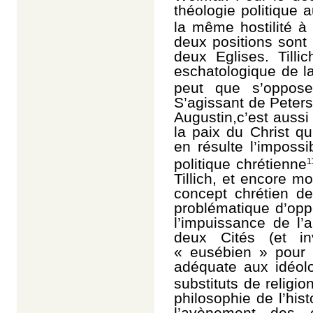
théologie politique 
la même hostilité à 
deux positions sont 
deux Eglises. Tilli
eschatologique de l
peut que s’oppose
S’agissant de Peters
Augustin,c’est aussi
la paix du Christ qui
en résulte l’impossi
politique chrétienne
1
Tillich, et encore m
concept chrétien de
problématique d’oppo
l’impuissance de l’
deux Cités (et i
« eusébien » pour 
adéquate aux idéolog
substituts de religio
philosophie de l’his
l’avènement des c