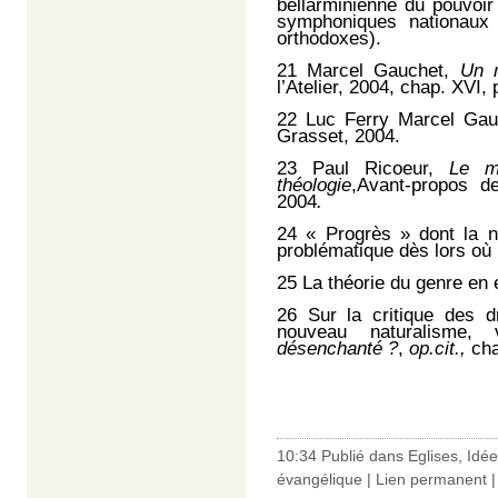
bellarminienne du pouvoir
symphoniques nationaux (
orthodoxes).
21
Marcel Gauchet,
Un 
l’Atelier, 2004, chap. XVI, 
22
Luc Ferry Marcel Gau
Grasset, 2004.
23
Paul Ricoeur,
Le m
théologie
,Avant-propos d
2004
.
24
« Progrès » dont la n
problématique dès lors où i
25
La théorie du genre en 
26
Sur la critique des d
nouveau naturalisme
désenchanté ?
,
op.cit.,
cha
10:34 Publié dans
Eglises
,
Idée
évangélique
|
Lien permanent