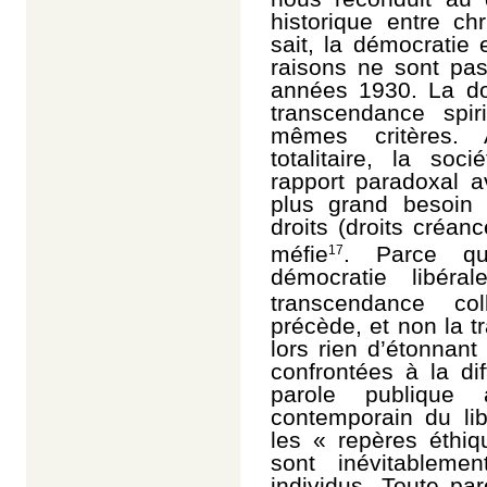
historique entre ch
sait, la démocratie
raisons ne sont pas
années 1930. La dou
transcendance spi
mêmes critères. A
totalitaire, la soc
rapport paradoxal av
plus grand besoin
droits (droits créa
méfie
. Parce qu
17
démocratie libéra
transcendance coll
précède, et non la t
lors rien d’étonnant
confrontées à la di
parole publique 
contemporain du lib
les « repères éthiq
sont inévitableme
individus. Toute pa