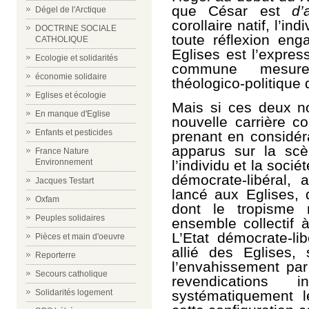
que César est
d’
Dégel de l'Arctique
corollaire natif, l’in
DOCTRINE SOCIALE
toute réflexion eng
CATHOLIQUE
Eglises est l’expres
Ecologie et solidarités
commune mesure 
économie solidaire
théologico-politique 
Eglises et écologie
Mais si ces deux no
En manque d'Eglise
nouvelle carrière c
Enfants et pesticides
prenant en considér
apparus sur la scè
France Nature
l’individu et la socié
Environnement
démocrate-libéral, 
Jacques Testart
lancé aux Eglises,
Oxfam
dont le tropisme 
Peuples solidaires
ensemble collectif à
L’Etat démocrate-li
Pièces et main d'oeuvre
allié des Eglises,
Reporterre
l’envahissement par
Secours catholique
revendications 
systématiquement l
Solidarités logement