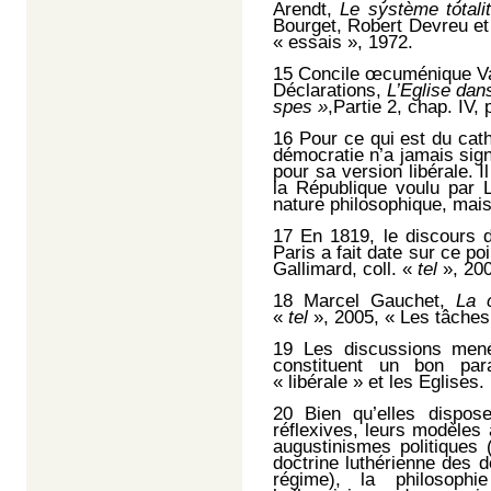
Arendt,
Le système totalit
Bourget, Robert Devreu et P
« essais », 1972.
15
Concile œcuménique Va
Déclarations,
L’Eglise dan
spes »
,Partie 2, chap. IV, 
16
Pour ce qui est du catho
démocratie n’a jamais sign
pour sa version libérale. 
la République voulu par L
nature philosophique, mais
17
En 1819, le discours d
Paris a fait date sur ce po
Gallimard, coll. «
tel
», 20
18
Marcel Gauchet,
La c
«
tel
», 2005, « Les tâches 
19
Les discussions mené
constituent un bon par
« libérale » et les Eglises.
20
Bien qu’elles dispose
réflexives, leurs modèles 
augustinismes politiques 
doctrine luthérienne des 
régime), la philosophi