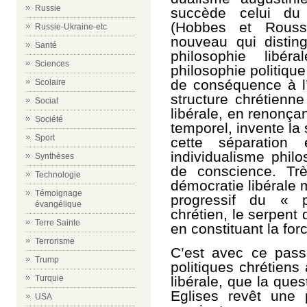
Russie
succède celui du
(Hobbes et Rouss
Russie-Ukraine-etc
nouveau qui disting
Santé
philosophie libé
Sciences
philosophie politiqu
de conséquence à l’
Scolaire
structure chrétienn
Social
libérale, en renonçant
Société
temporel, invente la s
Sport
c
ette séparation
individualisme philo
Synthèses
de conscience. Trè
Technologie
démocratie libérale 
Témoignage
progressif du « p
évangélique
chrétien, le serpent
Terre Sainte
en constituant la fo
Terrorisme
C’est avec ce pass
Trump
politiques chrétiens
Turquie
libérale, que la que
Eglises revêt une 
USA