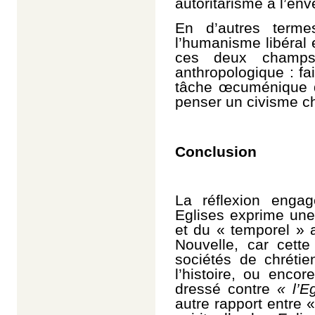
autoritarisme à l’env
En d’autres termes
l’humanisme libéral 
ces deux champs 
anthropologique : fai
tâche œcuménique d’
penser un civisme ch
Conclusion
La réflexion enga
Eglises exprime une 
et du « temporel » a
Nouvelle, car cette
sociétés de chrétie
l’histoire, ou encor
dressé contre
« l’E
autre rapport entre «