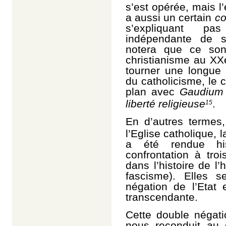
s’est opérée, mais l’
a aussi un certain
co
s’expliquant p
indépendante de s
notera que ce sont
christianisme au XX
tourner une longue 
du catholicisme, le
c
plan avec
Gaudium
liberté religieuse
.
15
En d’autres termes,
l’Eglise catholique, 
a été rendue his
confrontation à tro
dans l’histoire de 
fascisme). Elles s
négation de l’Etat 
transcendante.
Cette double négatio
nous reconduit au