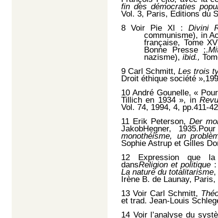
fin des démocraties popu
Vol. 3, Paris, Editions du S
8
Voir Pie XI :
Divini 
communisme), in
Ac
française, Tome XV
Bonne Presse ;.
Mi
nazisme),
ibid.,
Tom
9
Carl Schmitt,
Les trois 
Droit éthique société »,19
10
André Gounelle, « Pour 
Tillich en 1934 », in
Revu
Vol. 74, 1994, 4, pp.411-42
11
Erik Peterson,
Der mon
JakobHegner, 1935.Pour
monothéisme, un problème
Sophie Astrup et Gilles Do
12
Expression que la 
dans
Religion et politique
:
La nature du totalitarisme
,
Irène B. de Launay, Paris,
13
Voir Carl Schmitt,
Théo
et trad. Jean-Louis Schlege
14
Voir l’analyse du syst