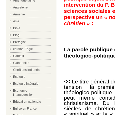
Amérique latine
intervention du P.
B
Angleterre
sciences sociales 
Arménie
perspective un
« n
Asie
chrétien »
:
Bible
Blog
Bretagne
La parole publique
cardinal Tagle
théologico-politiq
Caritatif
Cathophilie
Chrétiens indignés
Ecologie
<< Le titre général 
Ecologie intégrale
tension : la premi
Economie-
théologico-politique
financegestion
peut même considé
Education nationale
christianisme. Du
siècles de chrétien
Eglise en France
« spirituel » et le «