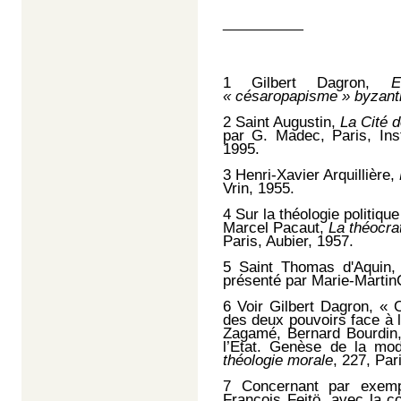
__________
1
Gilbert Dagron,
E
« césaropapisme » byzant
2
Saint Augustin,
La Cité 
par G. Madec, Paris, Inst
1995.
3
Henri-Xavier Arquillière,
Vrin, 1955.
4
Sur la théologie politique
Marcel Pacaut,
La théocra
Paris, Aubier, 1957.
5
Saint Thomas d'Aquin
présenté par Marie-MartinCo
6
Voir Gilbert Dagron, « O
des deux pouvoirs face à 
Zagamé, Bernard Bourdin, 
l’Etat. Genèse de la mod
théologie morale
, 227, Par
7
Concernant par exempl
François Fejtö, avec la 