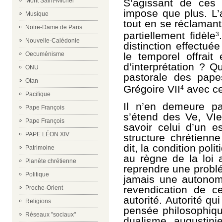
S’agissant de ces 
Mont Saint-Michel
impose que plus. L’
Musique
tout en se réclamant
Notre-Dame de Paris
partiellement fidèle
3
Nouvelle-Calédonie
distinction effectuée
le temporel offrait
Oecuménisme
d’interprétation ? 
ONU
pastorale des pape
Otan
Grégoire VII
avec ce
4
Pacifique
Il n’en demeure p
Pape François
s’étend des V
e
, VI
e
Pape François
savoir celui d’un e
PAPE LÉON XIV
structure chrétienn
dit, la condition pol
Patrimoine
au règne de la loi a
Planète chrétienne
reprendre une problé
Politique
jamais une autonom
revendication de ce
Proche-Orient
autorité. Autorité q
Religions
pensée philosophiq
Réseaux "sociaux"
dualisme augustini