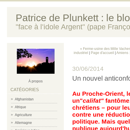
Patrice de Plunkett : le bl
"face à l'idole Argent" (pape Franço
« Ferme-usine des Mille Vaches
industriel
|
Page d'accueil
|
Amiens :
30/06/2014
Un nouvel anticonf
À propos
CATÉGORIES
Au Proche-Orient, l
Afghanistan
un"
califat"
fantôme.
chrétiens – pour le
Afrique
contre une réductio
Agriculture
politique. Mais quel
Allemagne
publique aujourd'hui