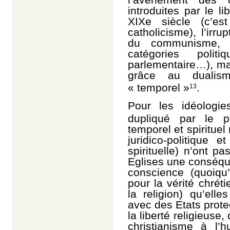
introduites par le l
XIX
e
siècle (c’est
catholicisme), l’irr
du communisme, a
catégories politi
parlementaire…), ma
grâce au dualis
« temporel »
.
13
Pour les idéologies 
dupliqué par le p
temporel et spirituel 
juridico-politique e
spirituelle) n’ont p
Eglises une conséque
conscience (quoiqu’
pour la vérité chrét
la religion) qu’elle
avec des Etats prote
la liberté religieuse
christianisme à l’