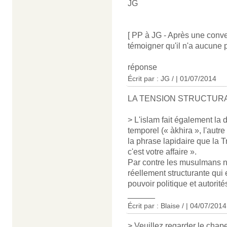
JG
[ PP à JG - Après une conve
témoigner qu'il n'a aucune 
réponse
Écrit par : JG / | 01/07/2014
LA TENSION STRUCTUR
> L'islam fait également la di
temporel (« àkhira », l'autr
la phrase lapidaire que la 
c'est votre affaire ».
Par contre les musulmans n
réellement structurante qui 
pouvoir politique et autorité
______
Écrit par : Blaise / | 04/07/2014
> Veuillez regarder le chape