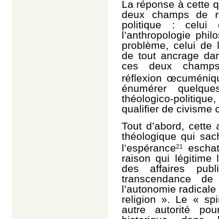
La réponse à cette q
deux champs de ré
politique : celui
l’anthropologie phi
problème, celui de 
de tout ancrage dan
ces deux champs 
réflexion œcuméniq
énumérer quelqu
théologico-politique
qualifier de civisme 
Tout d’abord, cette 
théologique qui sac
l’espérance
eschat
21
raison qui légitime
des affaires pub
transcendance de
l’autonomie radicale
religion ». Le « spi
autre autorité pou