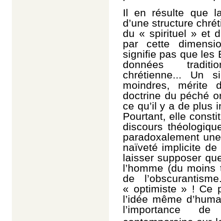
Il en résulte que l
d’une structure chré
du « spirituel » et 
par cette dimensi
signifie pas que les E
données traditio
chrétienne... Un 
moindres, mérite 
doctrine du péché or
ce qu’il y a de plus
Pourtant, elle const
discours théologiqu
paradoxalement une 
naïveté implicite d
laisser supposer qu
l’homme (du moins t
de l’obscurantism
« optimiste » ! Ce 
l’idée même d’human
l’importance de 