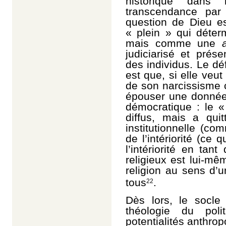
historique dans l
transcendance par
question de Dieu 
« plein » qui déterm
mais comme une
judiciarisé et présen
des individus. Le dé
est que, si elle veut
de son narcissisme c
épouser une donnée 
démocratique : le « 
diffus, mais a quit
institutionnelle (co
de l’intériorité (c
l’intériorité en tan
religieux est lui-mê
religion au sens d’u
tous
.
22
Dès lors, le socle 
théologie du poli
potentialités anthrop