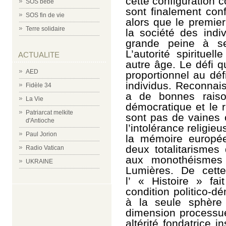
cette configuration c
SOS bébé
sont finalement co
SOS fin de vie
alors que le premier
Terre solidaire
la société des indi
grande peine à se
L’autorité spirituel
ACTUALITE
autre âge. Le défi q
AED
proportionnel au déf
individus. Reconnais
Fidèle 34
a de bonnes raison
La Vie
démocratique et le 
Patriarcat melkite
sont pas de vaines 
d'Antioche
l’intolérance religi
Paul Jorion
la mémoire européen
deux totalitarismes
Radio Vatican
aux monothéismes 
UKRAINE
Lumières. De cette
l’ « Histoire » fa
condition politico-d
à la seule sphère 
dimension processuel
altérité fondatrice i