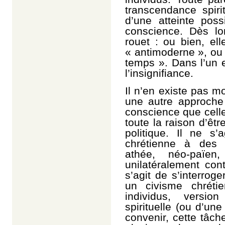
transcendance spir
d’une atteinte poss
conscience. Dès lo
rouet : ou bien, el
« antimoderne », ou b
temps ». Dans l’un e
l’insignifiance.
Il n’en existe pas m
une autre approche 
conscience que celle
toute la raison d’ê
politique. Il ne s’
chrétienne à des r
athée, néo-païen
unilatéralement cont
s’agit de s’interrog
un civisme chréti
individus, versio
spirituelle (ou d’une
convenir, cette tâch