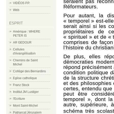
seraient pas reconn
VIDÉOS P.P.
Réformateurs.
Web
Pour autant, la dis
« temporel » est-elle
ESPRIT
serait ainsi si les 
propriétaires de ce
Amérique : WHERE
PETER IS
« spirituel » et de «
comprises de façon
AR GEDOUR
l’histoire du christi
Cellules
d'évangélisation
De plus, elles ré
Chemins de Saint
démocraties modern
Michel
répond précisément a
Collège des Bernardins
condition politique
d
de la structure chré
Eglise catholique
et des philosophies 
Franz Stock
certes, entendu que 
Institut JM Lustiger
peut être considé
temporel », dont la
l'Ecriture
autre, supérieure, à
Mont Saint-Michel
schéma très scolast
Patriarcat Jérusalem