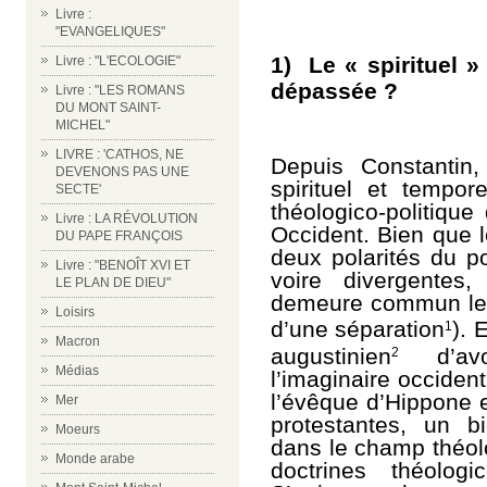
Livre :
"EVANGELIQUES"
1) Le « spirituel »
Livre : "L'ECOLOGIE"
dépassée ?
Livre : "LES ROMANS
DU MONT SAINT-
MICHEL"
LIVRE : 'CATHOS, NE
Depuis Constantin,
DEVENONS PAS UNE
spirituel et tempo
SECTE'
théologico-politique
Livre : LA RÉVOLUTION
Occident. Bien que 
DU PAPE FRANÇOIS
deux polarités du po
Livre : "BENOÎT XVI ET
voire divergentes,
LE PLAN DE DIEU"
demeure commun le p
Loisirs
d’une séparation
). 
1
Macron
augustinien
d’avo
2
Médias
l’imaginaire occiden
l’évêque d’Hippone 
Mer
protestantes, un 
Moeurs
dans le champ théo
Monde arabe
doctrines théologi