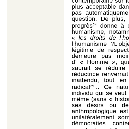
contemporaine sur l
plus acceptable da
pas automatiquemen
question. De plus, 
progrès
donne à cr
24
humanisme, notamme
«
les droits de l’
l’humanisme ?L’obj
légitime de respec
demeure pas moins
d’ « Homme », que
saurait se réduir
réductrice renv
errait
inattendu, tout en 
radical
... Ce nat
25
individu qui se veut
même (sans « histoi
ses désirs ou de
anthropologique est
unilatéralement so
démocraties cont