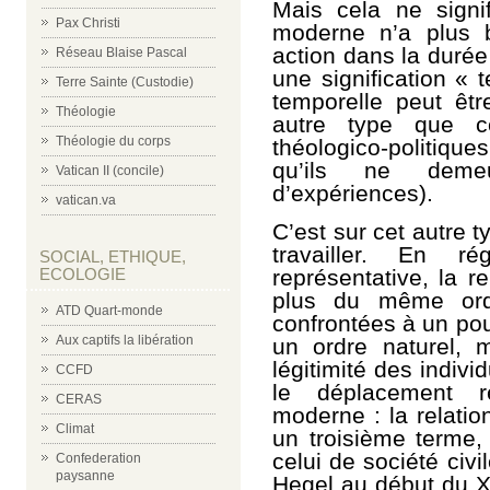
Mais cela ne signi
Pax Christi
moderne n’a plus b
action dans la durée
Réseau Blaise Pascal
une signification « t
Terre Sainte (Custodie)
temporelle peut êtr
Théologie
autre type que c
Théologie du corps
théologico-politique
qu’ils ne deme
Vatican II (concile)
d’expériences).
vatican.va
C’est sur cet autre t
travailler. En r
SOCIAL, ETHIQUE,
représentative, la r
ECOLOGIE
plus du même ord
ATD Quart-monde
confrontées à un pou
Aux captifs la libération
un ordre naturel, 
légitimité des indiv
CCFD
le déplacement ré
CERAS
moderne : la relati
Climat
un troisième terme, 
celui de société civ
Confederation
paysanne
Hegel au début du 