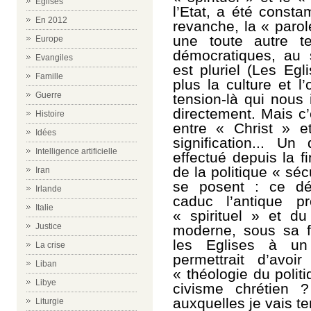
Eglises
l’Etat, a été consta
En 2012
revanche, la « paro
une toute autre te
Europe
démocratiques, au s
Evangiles
est pluriel (Les Egl
Famille
plus la culture et l’
Guerre
tension-là qui nous
directement. Mais c’
Histoire
entre « Christ » 
Idées
signification... Un
Intelligence artificielle
effectué depuis la f
de la politique « sé
Iran
se posent : ce dép
Irlande
caduc l’antique p
Italie
« spirituel » et d
Justice
moderne, sous sa fo
les Eglises à un
La crise
permettrait d’avo
Liban
« théologie du polit
Libye
civisme chrétien 
auxquelles je vais t
Liturgie