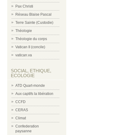
Pax Christi
Réseau Blaise Pascal
Terre Sainte (Custodie)
Théologie
Théologie du corps
Vatican II (concile)
vatican.va
SOCIAL, ETHIQUE,
ECOLOGIE
ATD Quart-monde
Aux captifs la libération
CCFD
CERAS
Climat
Confederation
paysanne