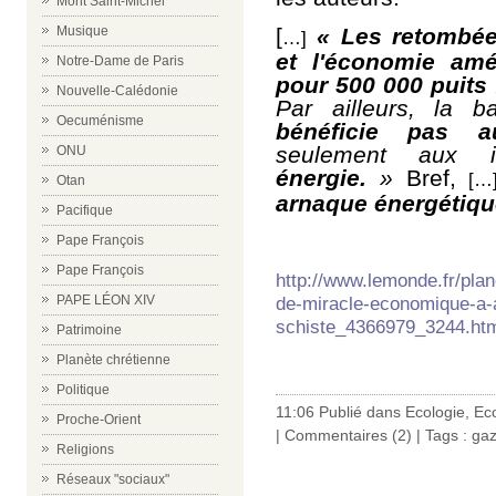
Mont Saint-Michel
[
« Les retombé
Musique
…]
et l'économie amé
Notre-Dame de Paris
pour 500 000 puits
Nouvelle-Calédonie
Par ailleurs, la
Oecuménisme
bénéficie pas 
seulement aux i
ONU
énergie.
»
Bref,
[
Otan
arnaque énergétiq
Pacifique
Pape François
Pape François
http://www.lemonde.fr/plan
PAPE LÉON XIV
de-miracle-economique-a-
schiste_4366979_3244.ht
Patrimoine
Planète chrétienne
Politique
11:06 Publié dans
Ecologie
,
Ec
Proche-Orient
|
Commentaires (2)
| Tags :
gaz
Religions
Réseaux "sociaux"