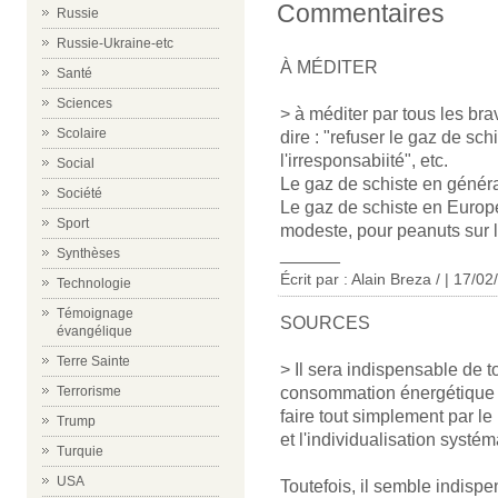
Commentaires
Russie
Russie-Ukraine-etc
À MÉDITER
Santé
Sciences
> à méditer par tous les bra
Scolaire
dire : "refuser le gaz de sch
l'irresponsabiité", etc.
Social
Le gaz de schiste en général
Société
Le gaz de schiste en Europe
Sport
modeste, pour peanuts sur l
______
Synthèses
Écrit par : Alain Breza / | 17/0
Technologie
Témoignage
SOURCES
évangélique
Terre Sainte
> Il sera indispensable de t
consommation énergétique 
Terrorisme
faire tout simplement par 
Trump
et l'individualisation syst
Turquie
USA
Toutefois, il semble indisp