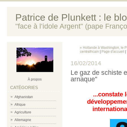
Patrice de Plunkett : le bl
"face à l'idole Argent" (pape Franço
« Hollande à Washington, le Pac
centrafricain
|
Page d'accueil
|
16/02/2014
Le gaz de schiste
arnaque"
À propos
CATÉGORIES
...constate 
Afghanistan
développement
Afrique
internationa
Agriculture
Allemagne