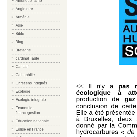
Amérique latine
Angleterre
Arménie
Asie
Bible
Blog
Bretagne
cardinal Tagle
Caritatif
Cathophilie
Chrétiens indignés
<<
Il n'y a
pas 
écologique à
at
Ecologie
production de
gaz
Ecologie intégrale
conclusion d
e cett
Economie-
Elle a été présentée
financegestion
à Bruxelles, deux 
Education nationale
donné par la Commis
Eglise en France
hydrocarbures
« de