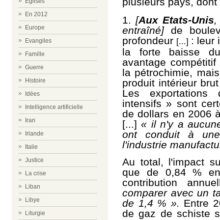
plusieurs pays, dont
Eglises
En 2012
1.
[
Aux Etats-Unis
,
Europe
entraîné]
de boulev
profondeur
:
leur 
[...
]
Evangiles
la forte baisse 
Famille
avantage compétiti
Guerre
la pétrochimie, mai
produit intérieur brut
Histoire
Les exportations
Idées
intensifs » sont cer
Intelligence artificielle
de dollars en 2006 à
Iran
[...]
«
i
l n'y a aucun
ont conduit à une
Irlande
l'industrie
manufactur
Italie
Au
total
, l'impact s
Justice
que de 0,84 % ent
La crise
contribution annu
Liban
comparer
avec un ta
Libye
de 1,4 % ».
Entre 2
de gaz de schiste s
Liturgie