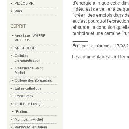
d'énergie afin que cette dim
VIDÉOS P.P.
l'idéal est de veiller à ce q
Web
"créer" des emplois dans 
et c'est pourquoi l'extracti
ESPRIT
absurde...à condition qu'el
territoire et une certaine "rur
Amérique : WHERE
______
PETER IS
Écrit par :
ecoloreac /
| 17/02/
AR GEDOUR
Cellules
Les commentaires sont ferm
d'évangélisation
Chemins de Saint
Michel
Collège des Bernardins
Eglise catholique
Franz Stock
Institut JM Lustiger
l'Ecriture
Mont Saint-Michel
Patriarcat Jérusalem