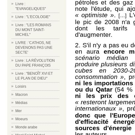
pétroles et des gaz
Livre :
note l'étude, qui aj
"EVANGELIQUES"
« optimiste »
.
L'
[…]
Livre : "L'ECOLOGIE"
le pic de 2008 n'a 
Livre : "LES ROMANS
dont les tarifs d
DU MONT SAINT-
d
'augmenter
.
MICHEL"
LIVRE : 'CATHOS, NE
2.
S'il n'y a pas eu d
DEVENONS PAS UNE
en aura
encore m
SECTE'
scénario médian
Livre : LA RÉVOLUTION
produire
plusieurs di
DU PAPE FRANÇOIS
cubes en 2030-2
Livre : "BENOÎT XVI ET
consommation
»
, pr
LE PLAN DE DIEU"
ni les importation
Loisirs
ou du Qatar
(54 % 
ni les prix des 
Macron
« resteront largeme
Médias
internationaux »
, pr
Mer
donc que l'Europe
Moeurs
d'efficacité énerg
sources d'énergie 
Monde arabe
les auteurs.