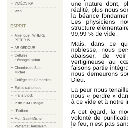
une nature dont, p
VIDÉOS P.P.
réalité, plus nous s
Web
la béance fondament
Les physiciens no
ESPRIT
structure élémentair
99,99 % de vide !
Amérique : WHERE
PETER IS
Mais, dans ce qu
AR GEDOUR
noblesse, nous per
abaisser, de voir
Cellules
d'évangélisation
vertigineuse au c
faisons partie intégra
Chemins de Saint
nous demeurons so
Michel
Dieu.
Collège des Bernardins
Eglise catholique
La peur nous tenaille
nous « perdre » dan
Franz Stock
à ce vide et à notre 
Institut JM Lustiger
A cet égard, l
a mod
l'Ecriture
volonté de purificat
Mont Saint-Michel
le feu, n'est pas san
Patriarcat Jérusalem