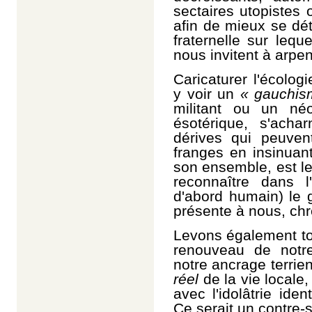
sectaires utopistes
afin de mieux se dé
fraternelle sur lequ
nous invitent à arpen
Caricaturer l'écolog
y voir un
« gauchis
militant ou un né
ésotérique, s'acha
dérives qui peuven
franges en insinuant
son ensemble, est l
reconnaître dans l
d'abord humain) le 
présente à nous, chr
Levons également tou
renouveau de notr
notre ancrage terrie
réel
de la vie locale,
avec l'idolâtrie iden
Ce serait un contre-s