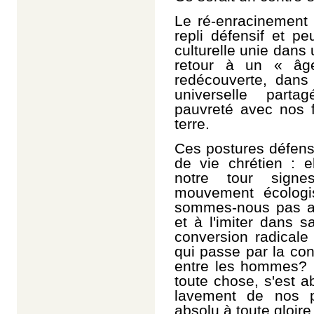
Le ré-enracinement 
repli défensif et 
culturelle unie dans 
retour à un « âge
redécouverte, dans 
universelle par
pauvreté avec nos f
terre.
Ces postures défensiv
de vie chrétien : e
notre tour signe
mouvement écologi
sommes-nous pas ap
et à l'imiter dans s
conversion radicale 
qui passe par la con
entre les hommes? L
toute chose, s'est a
lavement de nos p
absolu à toute gloire 