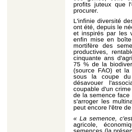
profits juteux que 
procurer.
L'infinie diversité
ont été, depuis le né
et inspirés par les 
enfin mise en boîte
mortifère des se
productives, rentab
cinquante ans d'agri
75 % de la biodiver
(source FAO) et la
sous la coupe du 
désavouer l'associ
coupable d'un crime 
de la semence face
s'arroger les multin
peut encore l'être de 
« La semence, c'est
agricole, économ
semences (la préserv