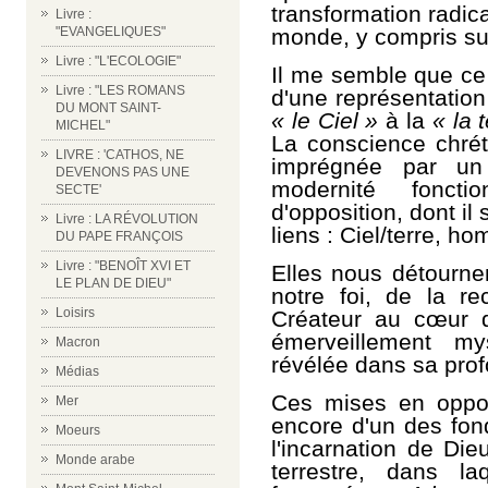
transformation radic
Livre :
monde, y compris sur
"EVANGELIQUES"
Livre : "L'ECOLOGIE"
Il me semble que ce
Livre : "LES ROMANS
d'une représentatio
DU MONT SAINT-
« le Ciel »
à la
« la 
MICHEL"
La conscience chrét
LIVRE : 'CATHOS, NE
imprégnée par un 
DEVENONS PAS UNE
modernité fonct
SECTE'
d'opposition, dont il 
Livre : LA RÉVOLUTION
liens : Ciel/terre, ho
DU PAPE FRANÇOIS
Livre : "BENOÎT XVI ET
Elles nous détournen
LE PLAN DE DIEU"
notre foi, de la r
Loisirs
Créateur au cœur du
émerveillement m
Macron
révélée dans sa prof
Médias
Ces mises en oppos
Mer
encore d'un des fon
Moeurs
l'incarnation de Di
Monde arabe
terrestre, dans l