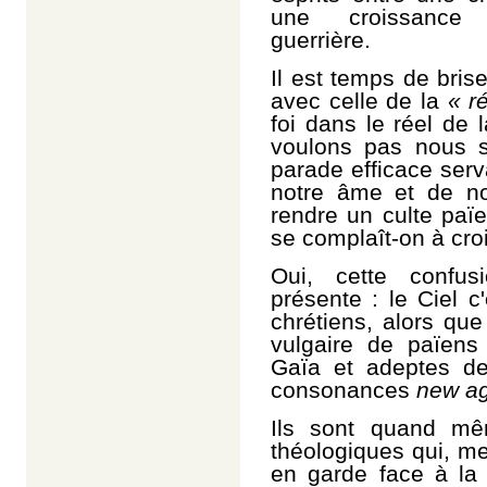
une croissanc
guerrière.
Il est temps de brise
avec celle de la
« r
foi dans le réel de 
voulons pas nous s
parade efficace serva
notre âme et de not
rendre un culte pa
se complaît-on à croi
Oui, cette confu
présente : le Ciel c
chrétiens, alors que
vulgaire de païens
Gaïa et adeptes d
consonances
new a
Ils sont quand mê
théologiques qui, met
en garde face à la 