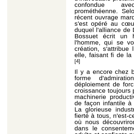
confondue ave
prométhéenne. Sel
récent ouvrage marq
s'est opéré au cœu
duquel l'alliance d
Bossuet écrit un 
l'homme, qui se voi
création, s'attribu
elle, faisant fi de l
[4]
Il y a encore chez 
forme d'admirat
déploiement de forc
croissance toujours
machinerie producti
de façon infantile à
La glorieuse indust
fierté à tous, n'est-
où nous découvriro
dans le consenteme