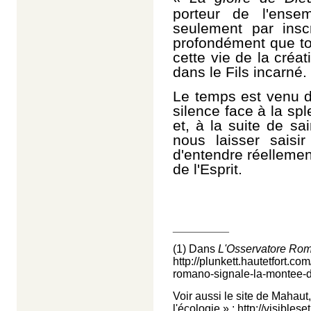
porteur de l'ens
seulement par inscr
profondément que to
cette vie de la créa
dans le Fils incarné.
Le temps est venu d
silence face à la spl
et, à la suite de s
nous laisser saisi
d'entendre réelleme
de l'Esprit.
_________
(1) Dans
L'Osservatore Ro
http://plunkett.hautetfort.co
romano-signale-la-montee-d
Voir aussi le site de Mahaut,
l'écologie » :
http://visiblese