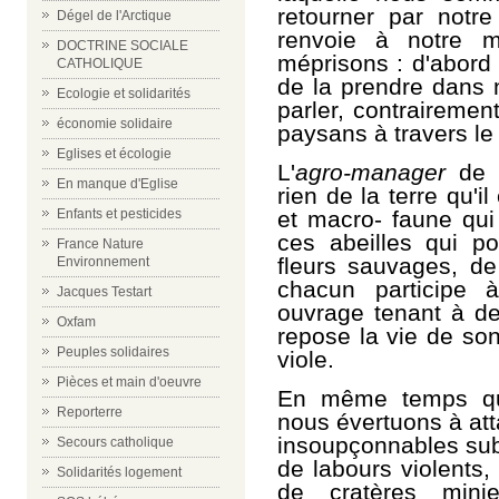
retourner par notre
Dégel de l'Arctique
renvoie à notre m
DOCTRINE SOCIALE
méprisons : d'abord
CATHOLIQUE
de la prendre dans n
Ecologie et solidarités
parler, contrairemen
économie solidaire
paysans à travers l
Eglises et écologie
L'
agro-manager
de n
En manque d'Eglise
rien de la terre qu'il
et macro- faune qui 
Enfants et pesticides
ces abeilles qui po
France Nature
fleurs sauvages, de
Environnement
chacun participe
Jacques Testart
ouvrage tenant à de 
Oxfam
repose la vie de son
Peuples solidaires
viole.
Pièces et main d'oeuvre
En même temps qu
Reporterre
nous évertuons à att
insoupçonnables subt
Secours catholique
de labours violents,
Solidarités logement
de cratères mini