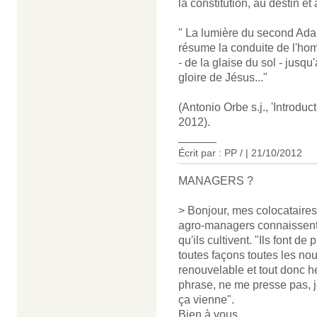
la constitution, au destin et
" La lumière du second Adam
résume la conduite de l'ho
- de la glaise du sol - jusqu
gloire de Jésus..."
(Antonio Orbe s.j., 'Introduct
2012).
______
Écrit par : PP / | 21/10/2012
MANAGERS ?
> Bonjour, mes colocataires 
agro-managers connaissent l
qu'ils cultivent. "Ils font de
toutes façons toutes les nou
renouvelable et tout donc heu
phrase, ne me presse pas, 
ça vienne".
Bien à vous,