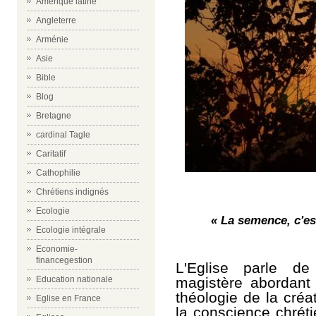
Amérique latine
Angleterre
Arménie
Asie
Bible
Blog
Bretagne
cardinal Tagle
Caritatif
Cathophilie
Chrétiens indignés
Ecologie
« La semence, c'es
Ecologie intégrale
Economie-
financegestion
L'Eglise parle de
magistère abordant 
Education nationale
théologie de la créa
Eglise en France
la conscience chrét