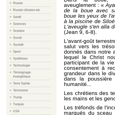
Russie
aveuglement : «
Ayan
de la boue avec sa
Russie-Ukraine-etc
boue les yeux de l'av
Santé
à la piscine de Siloé
Sciences
L'aveugle s'en alla d
(Jean 9, 6-8).
Scolaire
Social
L'avant-goût terrestr
Société
salut vers les trés
donnés dans notre 
Sport
lequel le Christ no
Synthèses
participant de la vi
Technologie
consentement à reco
grandeur dans le div
Témoignage
évangélique
dans la poussière 
humanité...
Terre Sainte
Terrorisme
Les chrétiens des t
les mains et les gen
Trump
Turquie
Les tréfonds de l'in
USA
marqués du sceau 