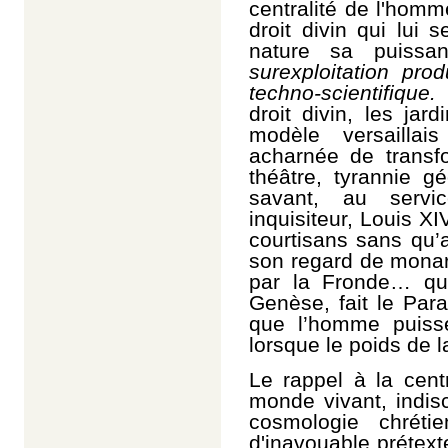
centralité de l'homm
droit divin qui lui 
nature sa puissa
surexploitation prod
techno-scientifique
droit divin, les jar
modèle versaillais
acharnée de transf
théâtre, tyrannie g
savant, au servic
inquisiteur, Louis XI
courtisans sans qu’
son regard de mona
par la Fronde… qu
Genèse, fait le Par
que l’homme puiss
lorsque le poids de l
Le rappel à la cent
monde vivant, indis
cosmologie chréti
d'inavouable prétext