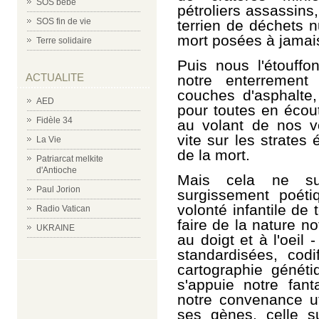
SOS bébé
pétroliers assassins
SOS fin de vie
terrien de déchets 
mort posées à jamais
Terre solidaire
Puis nous l'étouffo
ACTUALITE
notre enterrement
couches d'asphalte,
AED
pour toutes en écout
Fidèle 34
au volant de nos vo
vite sur les strates
La Vie
de la mort.
Patriarcat melkite
d'Antioche
Mais cela ne su
Paul Jorion
surgissement poéti
volonté infantile de
Radio Vatican
faire de la nature no
UKRAINE
au doigt et à l'oeil
standardisées, codi
cartographie généti
s'appuie notre fan
notre convenance uti
ses gènes, celle s