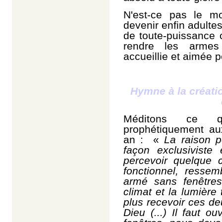
N'est-ce pas le 
devenir enfin adulte
de toute-puissance 
rendre les armes
accueillie et aimée p
Hymne à la créatio
Méditons ce q
prophétiquement au
an : «
La raison p
façon exclusivist
percevoir quelque 
fonctionnel, resse
armé sans fenêtre
climat et la lumière
plus recevoir ces d
Dieu (...) Il faut o