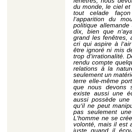
fenêtres,
nous devo
du monde, le ciel et
tout cela
de façon
l
’apparition du mo
politique allemande
dix, bien que n’aya
grand les fenêtres,
cri qui aspire à l’ai
être
ignoré
ni
mis d
trop d’irrationalité.
rendu compte
quelq
relations à la natur
seulement un matérie
terre elle-même port
que
nous devons s
existe aussi une é
aussi possède une 
qu’il ne peut manip
pas seulement une 
L’homme
ne se cré
volonté, mais il est 
juste quand il écou