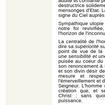
adulte et confiante p
destructrice solideme
mensonges d'Etat. La
signe du Ciel auprès
Sympathique utopie 
notre foi revivifiée
l'horizon de l'inconn
La centralité de l'
dire sa
supériorité
su
point de vue de la f
une sensibilité et u
puisée au coeur du m
son renoncement à t
et son divin désir de 
mesure et respec
l'émerveillement et d
Seigneur. L'homme n
création que, et s
Christ : sans quo
puissance.