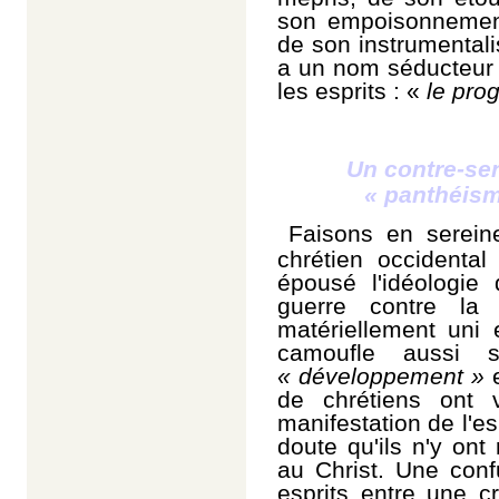
son empoisonnemen
de son instrumentali
a un nom séducteur 
les esprits : «
le prog
Un contre-sen
« panthéism
Faisons en serein
chrétien occidenta
épousé l'idéologi
guerre contre la 
matériellement uni 
camoufle aussi
« développement »
de chrétiens on
manifestation de l'e
doute qu'ils n'y ont
au Christ. Une conf
esprits entre une 