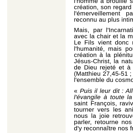
l'homme a brouillé sa
création, son regard
l'émerveillement p
reconnu au plus intim
Mais, par l'Incarna
avec la chair et la m
Le Fils vient donc
l'humanité, mais po
création à la pléni
Jésus-Christ, la nat
de Dieu rejeté et à 
(Matthieu 27,45-51 ;
l'ensemble du cosmos
«
Puis il leur dit :
l'évangile à toute la
saint François, rav
tourner vers les an
nous la joie retrou
parler, retourne no
d'y reconnaître nos f