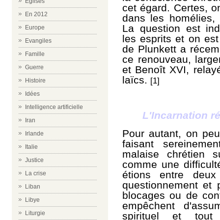
Eglises
cet égard. Certes, o
En 2012
dans les homélies, 
La question est in
Europe
les esprits et on est 
Evangiles
de Plunkett a récem
Famille
ce renouveau, large
et Benoît XVI, relay
Guerre
laïcs.
[1]
Histoire
Idées
Intelligence artificielle
L'Incarnation ré
Iran
Pour autant, on peu
Irlande
faisant sereinemen
Italie
malaise chrétien s
Justice
comme une difficult
étions entre deux
La crise
questionnement et p
Liban
blocages ou de conf
Libye
empêchent d'assum
Liturgie
spirituel et tou