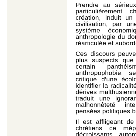
Prendre au sérieu
particulièrement
création, induit un
civilisation, par u
système économi
anthropologie du do
réarticulée et subord
Ces discours peuven
plus suspects que 
certain panthéi
anthropophobie, s
critique d'une éco
identifier la radica
dérives malthusienn
traduit une ignora
malhonnêteté intel
pensées politiques 
Il est affligeant d
chrétiens ce mép
décroissants, auto