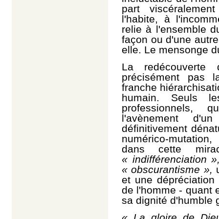
part viscéralement
l'habite, à l'incom
relie à l'ensemble 
façon ou d'une autre 
elle. Le mensonge du
La redécouverte d
précisément pas la
franche hiérarchisati
humain. Seuls l
professionnels, q
l'avènement d'un 
définitivement déna
numérico-mutation
dans cette mirac
« indifférenciation »
« obscurantisme »,
et une dépréciatio
de l'homme - quant el
sa dignité d'humble 
« La gloire de Die