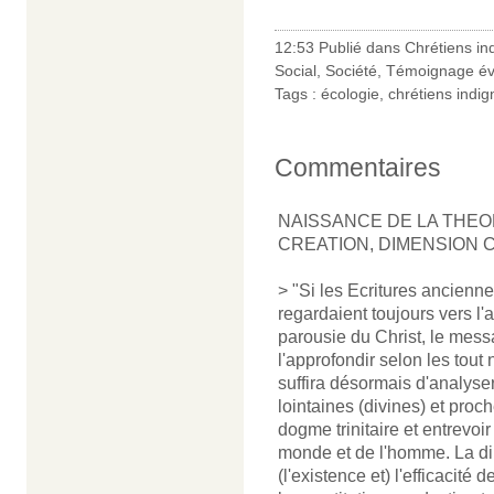
12:53 Publié dans
Chrétiens in
Social
,
Société
,
Témoignage év
Tags :
écologie
,
chrétiens indig
Commentaires
NAISSANCE DE LA THEO
CREATION, DIMENSION
> "Si les Ecritures ancienne
regardaient toujours vers l'
parousie du Christ, le mess
l'approfondir selon les tout
suffira désormais d'analyser
lointaines (divines) et pro
dogme trinitaire et entrevoir
monde et de l'homme. La d
(l'existence et) l'efficacité 