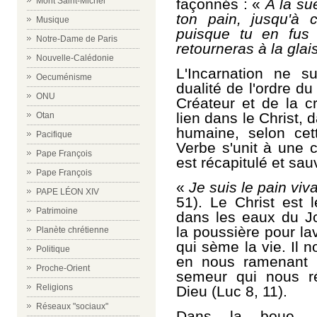
façonnés : «
A la su
Mont Saint-Michel
ton pain, jusqu'à 
Musique
puisque tu en fus 
Notre-Dame de Paris
retourneras à la glai
Nouvelle-Calédonie
L'Incarnation ne s
Oecuménisme
dualité de l'ordre du 
ONU
Créateur et de la cr
lien dans le Christ, 
Otan
humaine, selon cet
Pacifique
Verbe s'unit à une c
Pape François
est récapitulé et sau
Pape François
«
Je suis le pain vi
PAPE LÉON XIV
51). Le Christ est 
Patrimoine
dans les eaux du Jo
la poussière pour la
Planète chrétienne
qui sème la vie. Il 
Politique
en nous ramenant le
Proche-Orient
semeur qui nous r
Religions
Dieu (Luc 8, 11).
Réseaux "sociaux"
Dans la boue, i