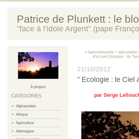
Patrice de Plunkett : le bl
"face à l'idole Argent" (pape Franço
« Agrocarburants + spéculation 
d'accueil
|
Epoque : du "syn
21/10/2012
" Ecologie : le Ciel 
À propos
par Serge Lellouche, 
CATÉGORIES
Afghanistan
Afrique
Agriculture
Allemagne