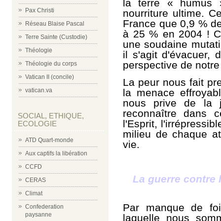
la terre « humus 
Pax Christi
nourriture ultime. C
France que 0,9 % d
Réseau Blaise Pascal
à 25 % en 2004 ! Ce
Terre Sainte (Custodie)
une soudaine mutati
Théologie
il s'agit d'évacuer,
perspective de notre 
Théologie du corps
Vatican II (concile)
La peur nous fait pr
la menace effroyabl
vatican.va
nous prive de la 
reconnaître dans 
SOCIAL, ETHIQUE,
l'Esprit, l'irrépressi
ECOLOGIE
milieu de chaque a
ATD Quart-monde
vie.
Aux captifs la libération
CCFD
La guerre contre l
CERAS
Climat
Par manque de foi
Confederation
paysanne
laquelle nous som