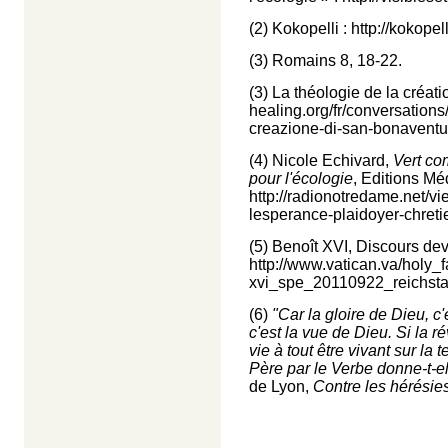
(2) Kokopelli :
http://kokopel
(3)
Romains 8, 18-22.
(3) La théologie de la créat
healing.org/fr/conversations/
creazione-di-
san-bonaventu
(4) Nicole Echivard,
Vert co
pour l'écologie
, Editions Méd
http://radionotredame.net/vi
lesperance-plaidoyer-chreti
(5) Benoît XVI, Discours de
http://www.vatican.va/holy
xvi_spe_20110922_reichstag
(6)
"Car la gloire de Dieu, c'
c'est la vue de Dieu. Si la r
vie à tout être vivant sur la
Père par le Verbe donne-t-el
de Lyon,
Contre les hérésies