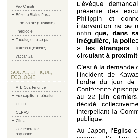
L’évêque demandai
Pax Christi
présente des excus
Réseau Blaise Pascal
Philippin et donn
Terre Sainte (Custodie)
intervention ne se r
Théologie
enfin q
ue, dans sa
irrégulière, la poli
Théologie du corps
»
les étrangers f
Vatican II (concile)
circulant à proximit
vatican.va
C’est à la demande
SOCIAL, ETHIQUE,
l’incident de Kawa
ECOLOGIE
l’ordre du jour de
ATD Quart-monde
Conférence épiscopal
au 22 juin dernier
Aux captifs la libération
décidé collectivem
CCFD
interpellant la Comm
CERAS
publique.
Climat
Au Japon, l’Eglise 
Confederation
paysanne
visage. Si l’on