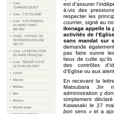
est d’assurer l’indé
Livre :
"EVANGELIQUES"
à-vis des pression
Livre : "L'ECOLOGIE"
respecter les princ
courrier, signé au 
Livre : "LES ROMANS
DU MONT SAINT-
Ikenaga appelle la 
MICHEL"
activités de l’Eglis
LIVRE : 'CATHOS, NE
sans mandat sur s
DEVENONS PAS UNE
SECTE'
demande également 
Livre : LA RÉVOLUTION
pas faire suivre l
DU PAPE FRANÇOIS
lieux de culte qu’il
Livre : "BENOÎT XVI ET
des contrôles d’id
LE PLAN DE DIEU"
d’Eglise ou aux alen
Loisirs
En recevant la lett
Macron
Matsubara Jin 
Médias
administration y don
Mer
simplement déclaré 
Moeurs
Kawasaki le 27 mai
Monde arabe
bon sens »
et a ajo