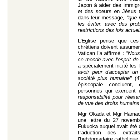
Japon à aider des immigr
et des soeurs en Jésus Ch
dans leur message,
"que n
les éviter, avec des pro
restrictions des lois actue
L'Eglise pense que ce
chrétiens doivent assumer 
Vatican l'a affirmé :
"Nous 
ce monde avec l'esprit de 
a spécialement incité les 
avoir peur d'accepter un 
société plus humaine"
(4)
épiscopale concluent,
personnes qui exercent 
responsabilité pour réexam
de vue des droits humains 
Mgr Okada et Mgr Hamao o
une lettre du 27 novemb
Fukuoka auquel avait été d
traduction des extrai
l'hebdomadaire catholique