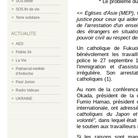
* Le problème du
SOS bébé
SOS fin de vie
<< Eglises d'Asie (MEP)
,
Terre solidaire
justice pour ceux qui aide
de l'arrestation d'un ense
des étrangers en situatio
ACTUALITE
pouvoir civil au respect de
AED
Un catholique de Fukuo
Fidèle 34
bénévolement les travail
police le 27 septembre 19
La Vie
l'immigration et d'assi
Patriarcat melkite
irrégulière. Son arres
d'Antioche
catholiques (1).
Paul Jorion
Au nom de la conférenc
Radio Vatican
Okada, président de la 
UKRAINE
Fumio Hamao, président d
internationale, ont adres
catholiques du Japon e
volonté",
dans lequel était 
le soutien aux travailleurs
Si les raisons sont mani