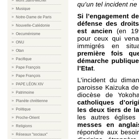
Mont Saint-Michel
qu’un tel incident ne
Musique
Si l’engagement de
Notre-Dame de Paris
défense des droit
Nouvelle-Calédonie
est ancien
(
en 199
Oecuménisme
pour ceux qui venai
ONU
immigrés en situat
Otan
première fois qu
Pacifique
démarche publique
l’Etat
.
Pape François
Pape François
L’incident du dima
PAPE LÉON XIV
paroisse Kaizuka de 
Patrimoine
diocèse de Yokoh
catholiques d’orig
Planète chrétienne
les deux tiers de 
Politique
les autres églises
Proche-Orient
messes en anglai
Religions
répondre aux besoi
Réseaux "sociaux"