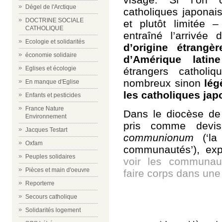
Dégel de l'Arctique
catholiques japonais
DOCTRINE SOCIALE
et plutôt limitée 
CATHOLIQUE
entraîné l’arrivée
Ecologie et solidarités
d’origine étrangè
économie solidaire
d’Amérique latin
Eglises et écologie
étrangers catholiq
nombreux sinon
lég
En manque d'Eglise
les catholiques jap
Enfants et pesticides
France Nature
Dans le diocèse d
Environnement
pris comme devi
Jacques Testart
communionum
(‘l
Oxfam
communautés’), exp
Peuples solidaires
voir les
communaut
Pièces et main d'oeuvre
faire corps dans une
Reporterre
Secours catholique
Solidarités logement