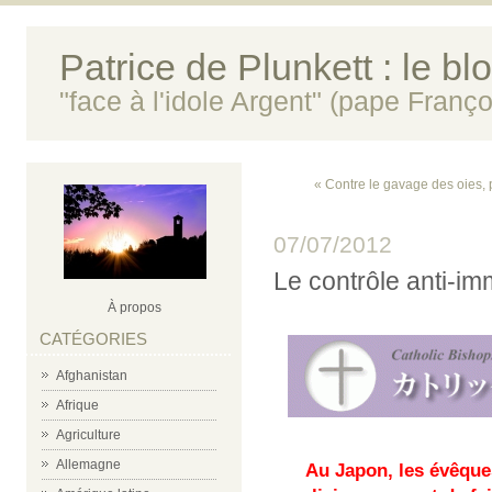
Patrice de Plunkett : le bl
"face à l'idole Argent" (pape Franço
« Contre le gavage des oies,
07/07/2012
Le contrôle anti-im
À propos
CATÉGORIES
Afghanistan
Afrique
Agriculture
Allemagne
Au Japon, les évêque