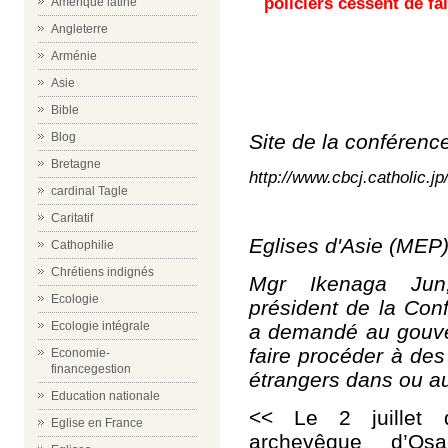
policiers cessent de fai
Amérique latine
Angleterre
Arménie
Asie
Bible
Site de la conférenc
Blog
Bretagne
http://www.cbcj.catholic.jp
cardinal Tagle
Caritatif
Eglises d'Asie (MEP
Cathophilie
Chrétiens indignés
Mgr Ikenaga Jun
Ecologie
président de la Con
Ecologie intégrale
a demandé au gouve
faire procéder à des 
Economie-
financegestion
étrangers dans ou au
Education nationale
<< Le 2 juillet 
Eglise en France
archevêque d’Os