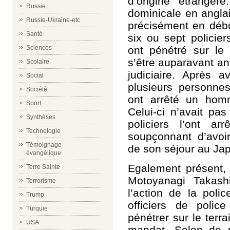
d’origine étrangè
Russie
dominicale en anglai
Russie-Ukraine-etc
précisément en débu
Santé
six ou sept policier
ont pénétré sur le 
Sciences
s’être auparavant a
Scolaire
judiciaire. Après a
Social
plusieurs personnes
Société
ont arrêté un homm
Sport
Celui-ci n’avait pas
Synthèses
policiers l’ont arr
Technologie
soupçonnant d’avoi
Témoignage
de son séjour au Ja
évangélique
Egalement présent, 
Terre Sainte
Motoyanagi Takashi
Terrorisme
l’action de la poli
Trump
officiers de polic
Turquie
pénétrer sur le terra
USA
mandat. Selon de 