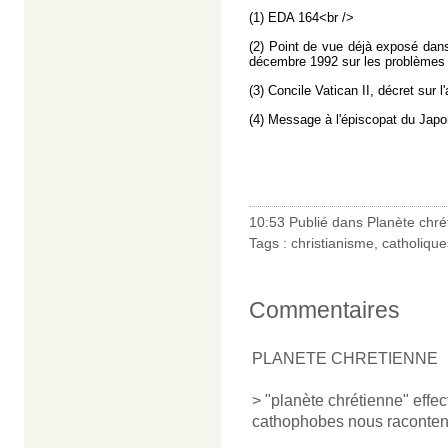
(1) EDA 164<br />
(2) Point de vue déjà exposé dan
décembre 1992 sur les problèmes 
(3) Concile Vatican II, décret sur l
(4) Message à l'épiscopat du Japon
10:53 Publié dans
Planète chré
Tags :
christianisme
,
catholique
Commentaires
PLANETE CHRETIENNE
> "planète chrétienne" effe
cathophobes nous racontent 
______