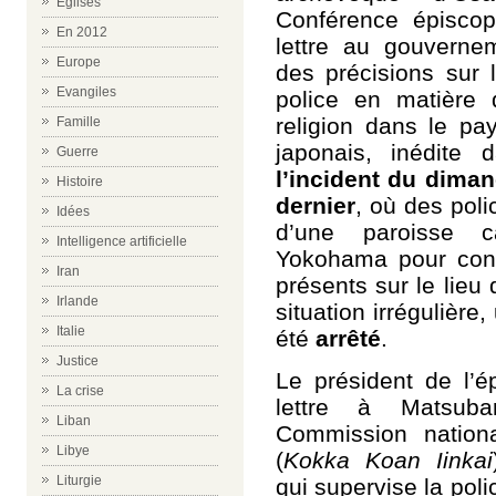
Eglises
Conférence épisco
En 2012
lettre au gouverne
Europe
des précisions sur 
Evangiles
police en matière 
religion dans le pa
Famille
japonais, inédite 
Guerre
l’incident du dima
Histoire
dernier
, où des poli
Idées
d’une paroisse c
Intelligence artificielle
Yokohama pour contr
Iran
présents sur le lieu
Irlande
situation irrégulière
Italie
été
arrêté
.
Justice
Le président de l’é
La crise
lettre à Matsuba
Liban
Commission nationa
Libye
(
Kokka Koan Iinkai
Liturgie
qui supervise la poli