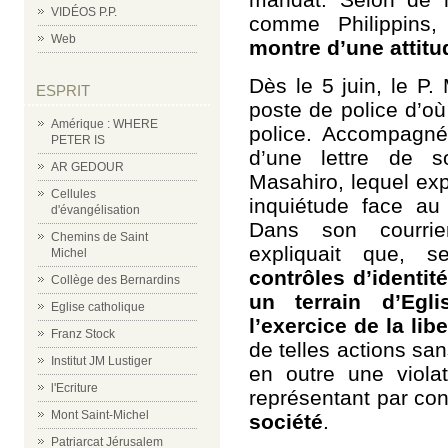
VIDÉOS P.P.
comme Philippins
Web
montre d’une attitud
Dès le 5 juin, le P.
ESPRIT
poste de police d’où
Amérique : WHERE
police. Accompagné 
PETER IS
d’une lettre de 
AR GEDOUR
Masahiro, lequel ex
Cellules
inquiétude face au
d'évangélisation
Dans son courrie
Chemins de Saint
expliquait que, s
Michel
contrôles d’identité
Collège des Bernardins
un terrain d’Egli
Eglise catholique
l’exercice de la lib
Franz Stock
de telles actions san
Institut JM Lustiger
en outre une viola
l'Ecriture
représentant par c
Mont Saint-Michel
société
.
Patriarcat Jérusalem