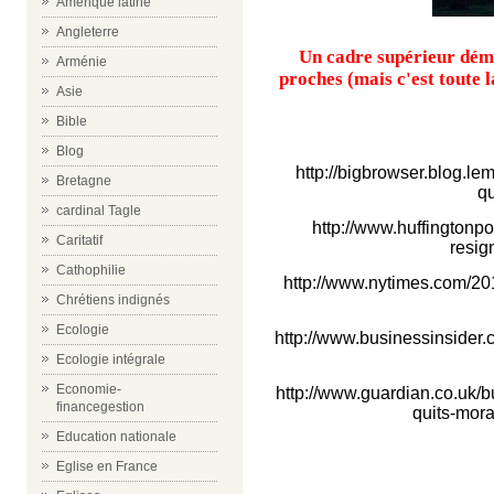
Amérique latine
Angleterre
Un cadre supérieur démi
Arménie
proches (mais c'est toute 
Asie
Bible
Blog
http://bigbrowser.blog.l
Bretagne
q
cardinal Tagle
http://www.huffingtonp
Caritatif
resig
Cathophilie
http://www.nytimes.com/20
Chrétiens indignés
Ecologie
http://www.businessinsider.
Ecologie intégrale
Economie-
http://www.guardian.co.uk/
financegestion
quits-mor
Education nationale
Eglise en France