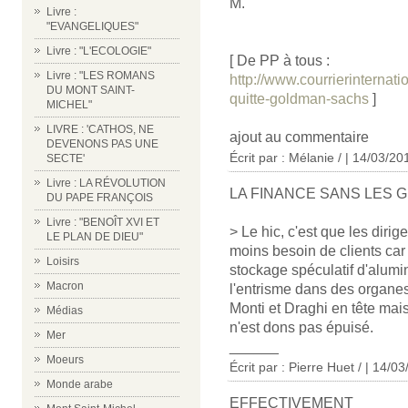
M.
Livre :
"EVANGELIQUES"
Livre : "L'ECOLOGIE"
[ De PP à tous :
Livre : "LES ROMANS
http://www.courrierinternati
DU MONT SAINT-
quitte-goldman-sachs
]
MICHEL"
LIVRE : 'CATHOS, NE
ajout au commentaire
DEVENONS PAS UNE
Écrit par : Mélanie / | 14/03/20
SECTE'
Livre : LA RÉVOLUTION
LA FINANCE SANS LES 
DU PAPE FRANÇOIS
Livre : "BENOÎT XVI ET
> Le hic, c'est que les di
LE PLAN DE DIEU"
moins besoin de clients car
Loisirs
stockage spéculatif d'alum
Macron
l'entrisme dans des organ
Monti et Draghi en tête mais
Médias
n'est dons pas épuisé.
Mer
______
Moeurs
Écrit par : Pierre Huet / | 14/0
Monde arabe
EFFECTIVEMENT