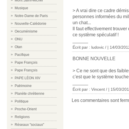
Mont Saint-Michel
Musique
> A vrai dire ce cadre démis
Notre-Dame de Paris
personnes informées du mili
un chat...
Nouvelle-Calédonie
Il faut effectivement trouve
Oecuménisme
ce système spéculatif !
ONU
______
Écrit par : ludovic / | 14/03/201
Otan
Pacifique
BONNE NOUVELLE
Pape François
> Ce ne sont que des faibl
Pape François
c'est que le système touche
PAPE LÉON XIV
______
Patrimoine
Écrit par : Vincent / | 15/03/20
Planète chrétienne
Les commentaires sont ferm
Politique
Proche-Orient
Religions
Réseaux "sociaux"