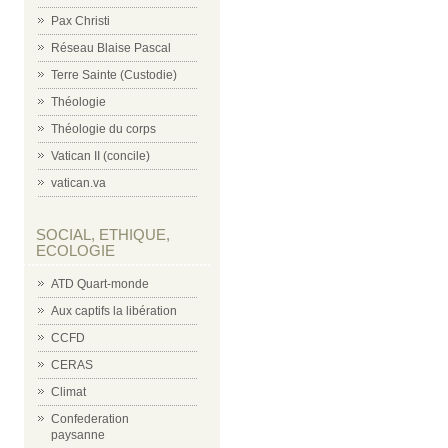
Pax Christi
Réseau Blaise Pascal
Terre Sainte (Custodie)
Théologie
Théologie du corps
Vatican II (concile)
vatican.va
SOCIAL, ETHIQUE,
ECOLOGIE
ATD Quart-monde
Aux captifs la libération
CCFD
CERAS
Climat
Confederation
paysanne