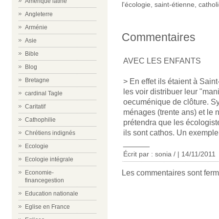
Amérique latine
l'écologie
,
saint-étienne
,
cathol
Angleterre
Arménie
Commentaires
Asie
Bible
AVEC LES ENFANTS
Blog
Bretagne
> En effet ils étaient à Sai
les voir distribuer leur "man
cardinal Tagle
oecuménique de clôture. Sy
Caritatif
ménages (trente ans) et le 
Cathophilie
prétendra que les écologist
ils sont cathos. Un exemple 
Chrétiens indignés
______
Ecologie
Écrit par : sonia / | 14/11/2011
Ecologie intégrale
Les commentaires sont ferm
Economie-
financegestion
Education nationale
Eglise en France