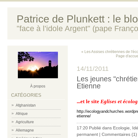
Patrice de Plunkett : le bl
"face à l'idole Argent" (pape Franço
« Les Assises chrétiennes de l'é
Page d'accue
14/11/2011
Les jeunes "chrétie
Etienne
À propos
CATÉGORIES
...et le site
Eglises et écolog
Afghanistan
http://ecologyandchurches.wordpre
Afrique
etienne/
Agriculture
17:20 Publié dans
Ecologie
,
Id
Allemagne
permanent
|
Commentaires (1)