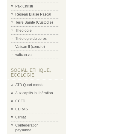
Pax Christi
Réseau Blaise Pascal
Terre Sainte (Custodie)
Théologie
Théologie du corps
Vatican II (concile)
vatican.va
SOCIAL, ETHIQUE,
ECOLOGIE
ATD Quart-monde
Aux captifs la libération
CCFD
CERAS
Climat
Confederation
paysanne