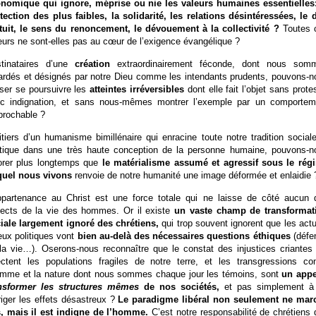
nomique qui ignore, méprise ou nie les valeurs humaines essentielles:
tection des plus faibles, la solidarité, les relations désintéressées, le 
tuit, le sens du renoncement, le dévouement à la collectivité ?
Toutes 
eurs ne sont-elles pas au cœur de l’exigence évangélique ?
tinataires d’une
création
extraordinairement féconde, dont nous som
ardés et désignés par notre Dieu comme les intendants prudents, pouvons-n
sser se poursuivre les
atteintes irréversibles
dont elle fait l’objet sans prote
c indignation, et sans nous-mêmes montrer l’exemple par un comportem
éprochable ?
itiers d’un humanisme bimillénaire qui enracine toute notre tradition social
itique dans une très haute conception de la personne humaine, pouvons-n
orer plus longtemps que
le matérialisme assumé et agressif sous le rég
uel nous vivons
renvoie de notre humanité une image déformée et enlaidie 
ppartenance au Christ est une force totale qui ne laisse de côté aucun 
ects de la vie des hommes. Or il existe
un vaste champ de transformat
iale largement ignoré des chrétiens,
qui trop souvent ignorent que les act
eux politiques vont
bien au-delà des nécessaires questions éthiques
(défe
la vie…). Oserons-nous reconnaître que le constat des injustices criantes 
ectent les populations fragiles de notre terre, et les transgressions con
omme et la nature dont nous sommes chaque jour les témoins, sont
un appe
ansformer les structures mêmes
de nos sociétés,
et pas simplement à
riger les effets désastreux ?
Le paradigme libéral non seulement ne mar
, mais il est indigne de l’homme.
C’est notre responsabilité de chrétiens