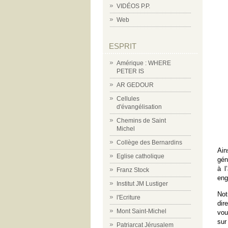
VIDÉOS P.P.
Web
ESPRIT
Amérique : WHERE
PETER IS
AR GEDOUR
Cellules
d'évangélisation
Chemins de Saint
Michel
Collège des Bernardins
Ain
Eglise catholique
gén
à l
Franz Stock
eng
Institut JM Lustiger
Not
l'Ecriture
dir
Mont Saint-Michel
vou
sur
Patriarcat Jérusalem