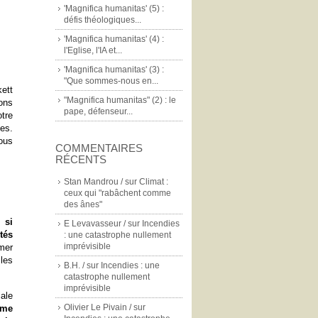
'Magnifica humanitas' (5) :
défis théologiques...
'Magnifica humanitas' (4) :
l'Eglise, l'IA et...
'Magnifica humanitas' (3) :
"Que sommes-nous en...
ett
"Magnifica humanitas" (2) : le
ions
pape, défenseur...
tre
es.
ous
COMMENTAIRES
RÉCENTS
Stan Mandrou /
sur
Climat :
ceux qui "rabâchent comme
des ânes"
 si
E Levavasseur /
sur
Incendies
tés
: une catastrophe nullement
imprévisible
mer
les
B.H. /
sur
Incendies : une
catastrophe nullement
imprévisible
ale
Olivier Le Pivain /
sur
ème