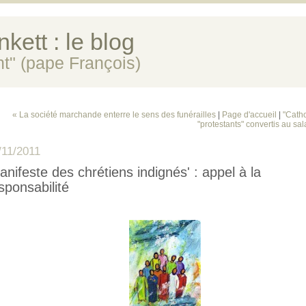
kett : le blog
ent" (pape François)
« La société marchande enterre le sens des funérailles
|
Page d'accueil
|
"Catho
"protestants" convertis au sal
/11/2011
anifeste des chrétiens indignés' : appel à la
sponsabilité