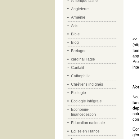
Amérique latine
Angleterre
Arménie
Asie
Bible
<<
Blog
(
htt
fam
Bretagne
app
cardinal Tagle
Pro
int
Caritatif
Cathophilie
Chrétiens indignés
Not
Ecologie
Nou
Ecologie intégrale
lon
dep
Economie-
no
financegestion
con
Education nationale
Com
Eglise en France
gén