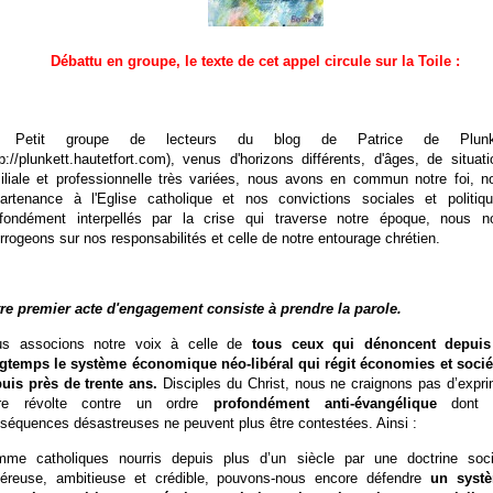
Débattu
en groupe, le texte de cet appel circule sur la Toile :
 Petit groupe de lecteurs du blog de Patrice de Plunk
p://plunkett.hautetfort.com
), venus d'horizons différents, d'âges, de situat
iliale et professionnelle très variées, nous avons en commun notre foi, no
artenance à l'Eglise catholique et nos convictions sociales et politiqu
fondément interpellés par la crise qui traverse notre époque, nous n
errogeons sur nos responsabilités et celle de notre entourage chrétien.
re premier acte d'engagement consiste à prendre la parole.
s associons notre voix à celle de
tous ceux qui dénoncent depuis
gtemps le système économique néo-libéral qui régit économies et socié
uis près de trente ans.
Disciples du Christ, nous ne craignons pas d’expri
tre révolte contre un ordre
profondément anti-évangélique
dont 
séquences désastreuses ne peuvent plus être contestées. Ainsi :
me catholiques nourris depuis plus d’un siècle par une doctrine soci
éreuse, ambitieuse et crédible, pouvons-nous encore défendre
un syst