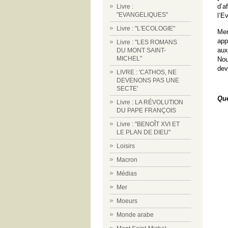
d’a
Livre :
"EVANGELIQUES"
l’E
Livre : "L'ECOLOGIE"
Mem
app
Livre : "LES ROMANS
aux
DU MONT SAINT-
MICHEL"
Nou
dev
LIVRE : 'CATHOS, NE
DEVENONS PAS UNE
SECTE'
Que
Livre : LA RÉVOLUTION
DU PAPE FRANÇOIS
Livre : "BENOÎT XVI ET
LE PLAN DE DIEU"
Loisirs
Macron
Médias
Mer
Moeurs
Monde arabe