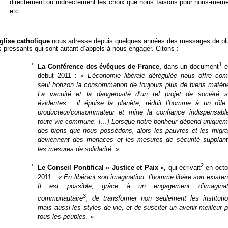
directement ou indirectement les choix que nous faisons pour nous-même
etc.
glise catholique
nous adresse depuis quelques années des messages de pl
s pressants qui sont autant d’appels à nous engager. Citons :
1
La
Conférence des évêques de France,
dans un document
é
début 2011 :
« L’économie libérale dérégulée nous offre co
seul horizon la consommation de toujours plus de biens matérie
La vacuité et la dangerosité d’un tel projet de société s
évidentes : il épuise la planète, réduit l’homme à un rôle
producteur/consommateur et mine la confiance indispensabl
toute vie commune. […] Lorsque notre bonheur dépend uniquem
des biens que nous possédons, alors les pauvres et les migra
deviennent des menaces et les mesures de sécurité supplant
les mesures de solidarité. »
2
Le Conseil Pontifical « Justice et Paix »,
qui écrivait
en octo
2011 :
« En libérant son imagination, l’homme libère son existe
Il est possible, grâce à un engagement d’imaginat
3
communautaire
, de transformer non seulement les institutio
mais aussi les styles de vie, et de susciter un avenir meilleur 
tous les peuples. »