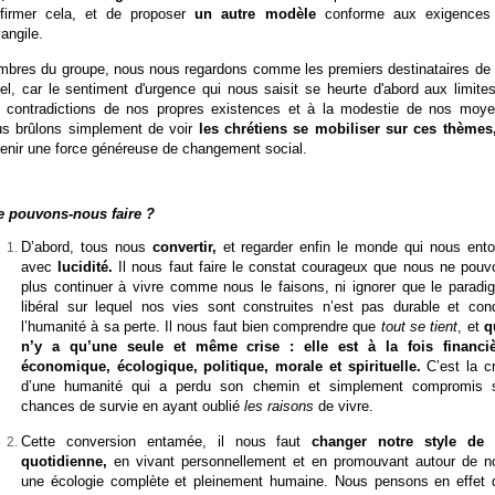
ffirmer cela, et de proposer
un autre modèle
conforme aux exigences
vangile.
bres du groupe, nous nous regardons comme les premiers destinataires de 
el, car le sentiment d'urgence qui nous saisit se heurte d'abord aux limite
 contradictions de nos propres existences et à la modestie de nos moye
s brûlons simplement de voir
les chrétiens se mobiliser sur ces thèmes
enir une force généreuse de changement social.
 pouvons-nous faire ?
D’abord,
tous nous
convertir,
et regarder enfin le monde qui nous ento
avec
lucidité.
Il nous faut faire le constat courageux que nous ne pouv
plus continuer à vivre comme nous le faisons, ni ignorer que le paradi
libéral sur lequel nos vies sont construites n’est pas durable et cond
l’humanité à sa perte. Il nous faut bien comprendre que
tout se tient
, et
q
n’y a qu’une seule et même crise : elle est à la fois financiè
économique, écologique, politique, morale et spirituelle.
C’est la cr
d’une humanité qui a perdu son chemin et simplement compromis 
chances de survie en ayant oublié
les raisons
de vivre.
Cette conversion entamée, il nous faut
changer notre style de 
quotidienne,
en vivant personnellement et en promouvant autour de n
une écologie complète et pleinement humaine. Nous pensons en effet 