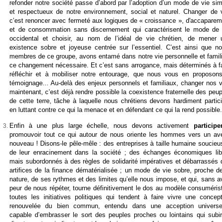
refonder notre société passe d’abord par l’adoption d’un mode de vie sim
et respectueux de notre environnement, social et naturel. Changer de v
c’est renoncer avec fermeté aux logiques de « croissance », d'accaparem
et de consommation sans discernement qui caractérisent le mode de 
occidental et choisir, au nom de l’idéal de vie chrétien, de mener 
existence sobre et joyeuse centrée sur l’essentiel. C’est ainsi que no
membres de ce groupe, avons entamé dans notre vie personnelle et famili
ce changement nécessaire. Et c’est sans arrogance, mais déterminés à fa
réfléchir et à mobiliser notre entourage, que nous vous en proposons
témoignage... Au-delà des enjeux personnels et familiaux, changer nos v
maintenant, c’est déjà rendre possible la coexistence fraternelle des peu
de cette terre, tâche à laquelle nous chrétiens devons hardiment partici
en luttant contre ce qui la menace et en défendant ce qui la rend possible
Enfin à une plus large échelle, nous devons activement
participe
promouvoir tout ce qui autour de nous oriente les hommes vers un ave
nouveau ! Disons-le pêle-mêle : des entreprises à taille humaine soucieu
de leur enracinement dans la société ; des échanges économiques lib
mais subordonnés à des règles de solidarité impératives et débarrassés 
artifices de la finance dématérialisée ; un mode de vie sobre, proche de
nature, de ses rythmes et des limites qu’elle nous impose, et qui, sans a
peur de nous répéter, tourne définitivement le dos au modèle consumérist
toutes les initiatives politiques qui tendent à faire vivre une concept
renouvelée du bien commun, entendu dans une acception universel
capable d’embrasser le sort des peuples proches ou lointains qui subir