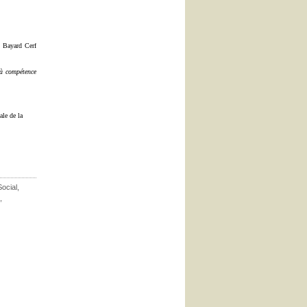
, Bayard Cerf
 à compétence
ale de la
Social
,
,