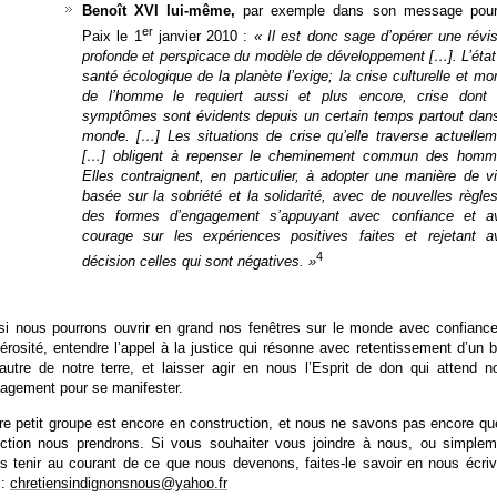
Benoît XVI lui-même,
par exemple dans son message pour
er
Paix le 1
janvier 2010 :
« Il est donc sage d’opérer une révi
profonde et perspicace du modèle de développement […]. L’état
santé écologique de la planète l’exige; la crise culturelle et mo
de l’homme le requiert aussi et plus encore, crise dont 
symptômes sont évidents depuis un certain temps partout dans
monde. […] Les situations de crise qu’elle traverse actuellem
[…] obligent à repenser le cheminement commun des homm
Elles contraignent, en particulier, à adopter une manière de v
basée sur la sobriété et la solidarité, avec de nouvelles règle
des formes d’engagement s’appuyant avec confiance et a
courage sur les expériences positives faites et rejetant a
4
décision celles qui sont négatives. »
si nous pourrons ouvrir en grand nos fenêtres sur le monde avec confiance
érosité, entendre l’appel à la justice qui résonne avec retentissement d’un 
’autre de notre terre, et laisser agir en nous l’Esprit de don qui attend n
agement pour se manifester.
re petit groupe est encore en construction, et nous ne savons pas encore qu
ection nous prendrons. Si vous souhaiter vous joindre à nous, ou simplem
s tenir au courant de ce que nous devenons, faites-le savoir en nous écriv
 :
chretiensindignonsnous@yahoo.fr