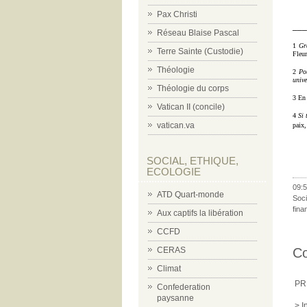
Pax Christi
___
Réseau Blaise Pascal
1
Gra
Terre Sainte (Custodie)
Fleu
Théologie
2
Pou
unive
Théologie du corps
3 En 
Vatican II (concile)
4
S
i 
vatican.va
paix,
SOCIAL, ETHIQUE,
ECOLOGIE
09:5
ATD Quart-monde
Soci
fina
Aux captifs la libération
CCFD
C
CERAS
Climat
PR
Confederation
paysanne
> I