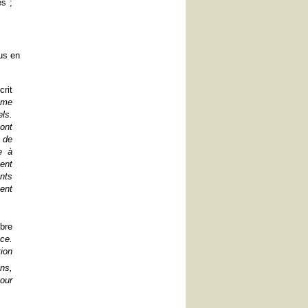
s ;
us en
crit
mme
ls.
ont
 de
e à
ent
nts
ent
bre
nce.
ion
ns,
pour