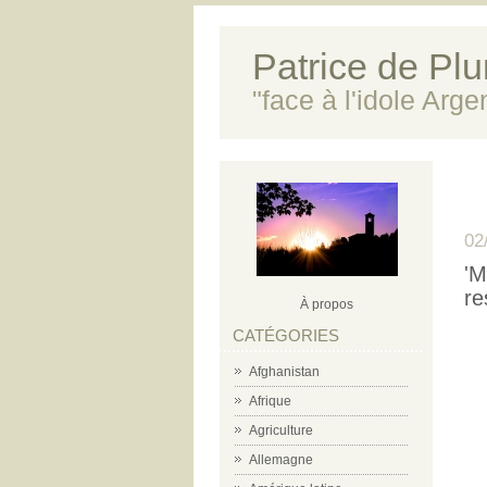
Patrice de Plun
"face à l'idole Arg
02
'M
re
À propos
CATÉGORIES
Afghanistan
Afrique
Agriculture
Allemagne