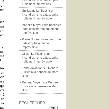
Incendies : une catastrophe
 la
nullement imprévisible
don
ces
Guillaume Le Bizet /
sur
Incendies : une catastrophe
nullement imprévisible
mes
Isabelle Meyer /
sur
Incendies
ous
: une catastrophe nullement
ster
imprévisible
ent
Pierre O. /
sur
Incendies : une
catastrophe nullement
e et
imprévisible
ous
Olivier Le Pivain /
sur
ime
Incendies : une catastrophe
?
nullement imprévisible
des
Fondudaviation
sur
Rendre
justice à la pensée de Marc
ion
Bloch
uels
nse
Renaud Voyer /
sur
Rendre
qui
justice à la pensée de Marc
tre
Bloch
l à
 en
RECHERCHER
che
 que