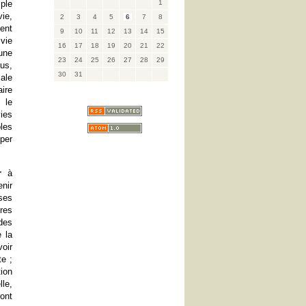
ple
1
ie,
2
3
4
5
6
7
8
ent
9
10
11
12
13
14
15
vie
16
17
18
19
20
21
22
une
23
24
25
26
27
28
29
us,
30
31
ale
ire
 le
ies
ples
per
.
r
à
nir
ses
res
des
 la
voir
e ;
ion
le,
ont