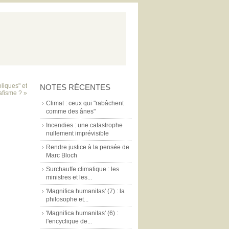
liques" et
NOTES RÉCENTES
afisme ? »
Climat : ceux qui "rabâchent
comme des ânes"
Incendies : une catastrophe
nullement imprévisible
Rendre justice à la pensée de
Marc Bloch
Surchauffe climatique : les
ministres et les...
'Magnifica humanitas' (7) : la
philosophe et...
'Magnifica humanitas' (6) :
l'encyclique de...