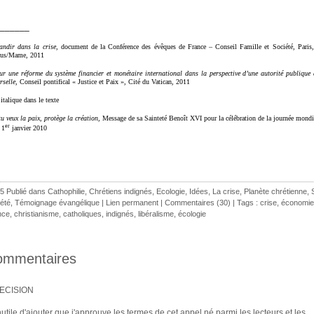
______
ndir dans la crise
, document de la Conférence des évêques de France – Conseil Famille et Société, Paris
rus/Mame, 2011
r une réforme du système financier et monétaire international dans la perspective d’une autorité publique
rselle,
Conseil pontifical « Justice et Paix », Cité du Vatican, 2011
italique dans le texte
tu veux la paix, protège la création,
Message de sa Sainteté Benoît XVI pour la célébration de la journée mondi
er
 1
janvier 2010
5 Publié dans
Cathophilie
,
Chrétiens indignés
,
Ecologie
,
Idées
,
La crise
,
Planète chrétienne
,
été
,
Témoignage évangélique
|
Lien permanent
|
Commentaires (30)
| Tags :
crise
,
économie
nce
,
christianisme
,
catholiques
,
indignés
,
libéralisme
,
écologie
ommentaires
ECISION
nutile d'ajouter que j'approuve les termes de cet appel né parmi les lecteurs et les