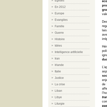
Eglises
éco
pro
En 2012
gra
Europe
val
Evangiles
Des
reg
Famille
lai
Guerre
ave
irr
Histoire
Idées
Hér
pol
Intelligence artificielle
ign
Iran
duq
Irlande
L'a
asp
Italie
soc
Justice
enj
de 
La crise
aff
Liban
l’h
tr
Libye
cor
Liturgie
pas