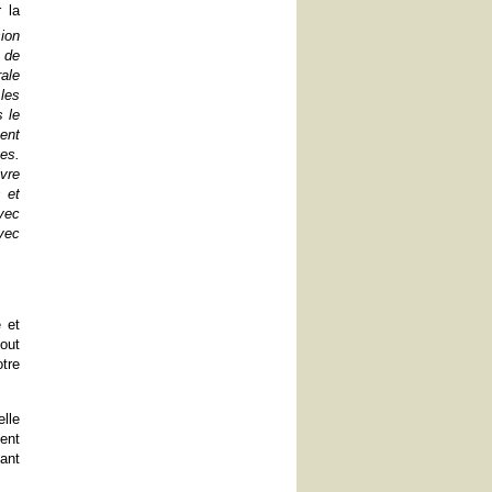
 la
sion
 de
rale
les
 le
ent
es.
ivre
s et
vec
vec
 et
bout
otre
elle
ent
ant