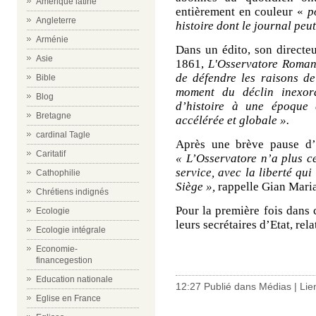
Amérique latine
entièrement en couleur «
po
Angleterre
histoire dont le journal peut
Arménie
Dans un édito, son directeu
Asie
1861,
L'Osservatore Roma
de défendre les raisons de 
Bible
moment du déclin inexor
Blog
d’histoire à une époque 
Bretagne
accélérée et globale ».
cardinal Tagle
Après une brève pause d’
Caritatif
« L’Osservatore n’a plus c
service, avec la liberté qu
Cathophilie
Siège »,
rappelle Gian Maria
Chrétiens indignés
Pour la première fois dans 
Ecologie
leurs secrétaires d’Etat, rela
Ecologie intégrale
-
Economie-
financegestion
Education nationale
12:27 Publié dans
Médias
|
Lie
Eglise en France