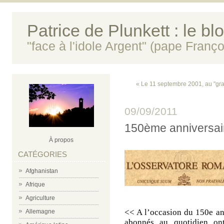
Patrice de Plunkett : le bl
"face à l'idole Argent" (pape Franço
« Le 11 septembre 2001, au "g
09/09/2011
150ème anniversai
À propos
CATÉGORIES
Afghanistan
Afrique
Agriculture
<< A l’occasion du 150e an
Allemagne
abonnés au quotidien on