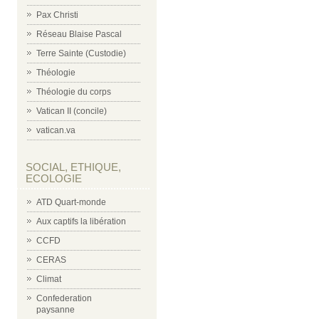
Pax Christi
Réseau Blaise Pascal
Terre Sainte (Custodie)
Théologie
Théologie du corps
Vatican II (concile)
vatican.va
SOCIAL, ETHIQUE,
ECOLOGIE
ATD Quart-monde
Aux captifs la libération
CCFD
CERAS
Climat
Confederation
paysanne