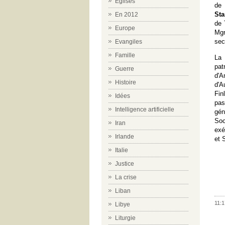
Eglises
de 
Sta
En 2012
de 
Europe
Mg
sec
Evangiles
Famille
La 
pat
Guerre
d'A
Histoire
d'A
Fin
Idées
pa
Intelligence artificielle
gén
Soc
Iran
exé
Irlande
et 
Italie
Justice
La crise
Liban
11:1
Libye
Liturgie