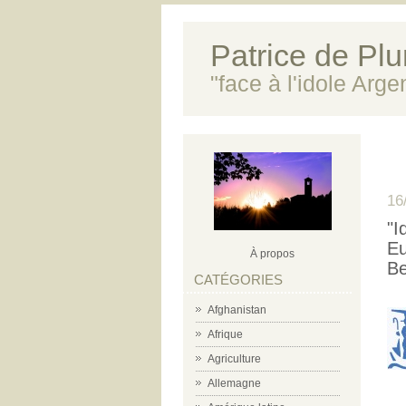
Patrice de Plun
"face à l'idole Arg
16
"I
Eu
À propos
Be
CATÉGORIES
Afghanistan
Afrique
Agriculture
Allemagne