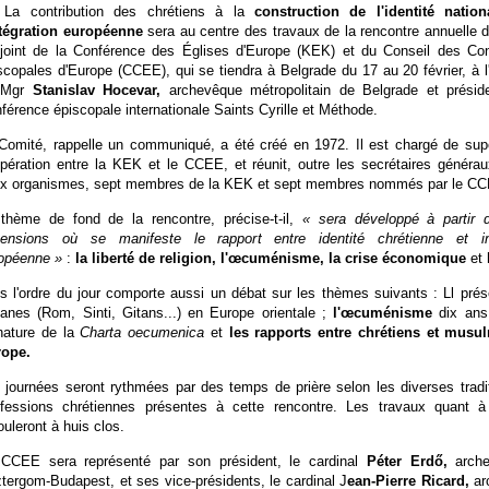
La contribution des chrétiens à la
construction de l'identité nation
ntégration européenne
sera au centre des travaux de la rencontre annuelle 
joint de la Conférence des Églises d'Europe (KEK) et du Conseil des Co
scopales d'Europe (CCEE), qui se tiendra à Belgrade du 17 au 20 février, à l'
 Mgr
Stanislav Hocevar,
archevêque métropolitain de Belgrade et présid
férence épiscopale internationale Saints Cyrille et Méthode.
Comité, rappelle un communiqué, a été créé en 1972. Il est chargé de supe
pération entre la KEK et le CCEE, et réunit, outre les secrétaires généra
x organismes, sept membres de la KEK et sept membres nommés par le C
thème de fond de la rencontre, précise-t-il,
« sera développé à partir 
ensions où se manifeste le rapport entre identité chrétienne et int
opéenne »
:
la liberté de religion, l'œcuménisme, la crise économique
et
s l'ordre du jour comporte aussi un débat sur les thèmes suivants : Ll pré
ganes (Rom, Sinti, Gitans...) en Europe orientale ;
l'œcuménisme
dix ans
nature de la
Charta oecumenica
et
les rapports entre chrétiens et musu
ope.
 journées seront rythmées par des temps de prière selon les diverses tradi
fessions chrétiennes présentes à cette rencontre. Les travaux quant 
ouleront à huis clos.
CCEE sera représenté par son président, le cardinal
Péter Erdő,
arch
tergom-Budapest, et ses vice-présidents, le cardinal J
ean-Pierre Ricard,
ar