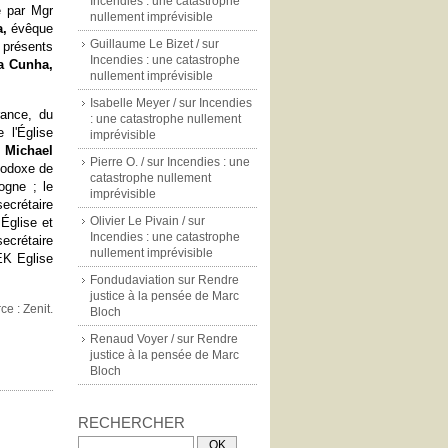
Incendies : une catastrophe
e par Mgr
nullement imprévisible
a,
évêque
Guillaume Le Bizet /
sur
 présents
Incendies : une catastrophe
a Cunha,
nullement imprévisible
Isabelle Meyer /
sur
Incendies
rance, du
: une catastrophe nullement
e l'Église
imprévisible
e
Michael
Pierre O. /
sur
Incendies : une
thodoxe de
catastrophe nullement
ogne ; le
imprévisible
secrétaire
Olivier Le Pivain /
sur
Église et
Incendies : une catastrophe
ecrétaire
nullement imprévisible
EK Eglise
Fondudaviation
sur
Rendre
justice à la pensée de Marc
ce : Zenit.
Bloch
Renaud Voyer /
sur
Rendre
justice à la pensée de Marc
Bloch
RECHERCHER