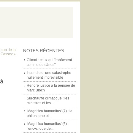
e pub de la
NOTES RÉCENTES
e Cassez »
Climat : ceux qui "rabâchent
comme des ânes"
Incendies : une catastrophe
nullement imprévisible
 à
Rendre justice à la pensée de
Marc Bloch
Surchauffe climatique : les
ministres et les...
'Magnifica humanitas' (7) : la
philosophe et...
'Magnifica humanitas' (6) :
l'encyclique de...