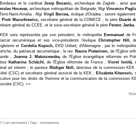
Bordeaux et le cardinal
Josip Bozanic,
archevêque de Zagreb ; ainsi qu
nislav Hocevar,
archevêque métropolitain de Belgrade, Mgr
Vincenzo Pagli
Terni-Narni-Amelia ; Mgr
Virgil Bercea,
évêque d'Oradea ; seront également
r
Piotr Mazurkiewicz,
secrétaire général de la COMECE ; le père
Duarte d
rétaire général du CCEE, et le sous-secrétaire général le père
Ferenc Janka.
KEK sera représentée par son président, le métropolite
Emmanuel
de F
riarcat œcuménique et ses vice-présidents l'évêque
Christopher Hill,
d
ngleterre et
Cordelia Kopsch,
EKD United, d'Allemagne ; par le métropolit
utriche, du patriarcat œcuménique ; le rev.
Rauno Pietarinen,
de l'Eglise or
lande ;
Joanna J. Matuszewska,
de l'Eglise évangélique réformée en Pol
steur
Katharina Schächl,
de l'Église réformée de France ;
Viorel Ionitá,
éral
ad interim
; le pasteur
Rüdiger Noll,
directeur de la commission KEK 
iété (CSC) et secrétaire général associé de la KEK ;
Elizabeta Kitanovic,
s
cutive pour les droits de l'homme et la communication de la commission K
Société (CSC). >>
Sour
7 |
Lien permanent
| Tags :
christianisme