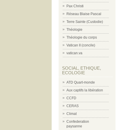
Pax Christi
Réseau Blaise Pascal
Terre Sainte (Custodie)
Théologie
Théologie du corps
Vatican II (concile)
vatican.va
SOCIAL, ETHIQUE,
ECOLOGIE
ATD Quart-monde
Aux captifs la libération
CCFD
CERAS
Climat
Confederation
paysanne