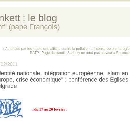
kett : le blog
ent" (pape François)
« Autorisée par les juges, une affiche contre la pollution est censurée par la régi
RATP
|
Page d'accueil
|
Sarkozy ne rend pas service à Florenc
/02/2011
dentité nationale, intégration européenne, islam en
rope, crise économique" : conférence des Eglises
lgrade
...du 17 au 20 février :