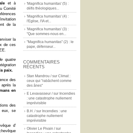
ale
et à
'Magnifica humanitas' (5) :
du Comité
défis théologiques...
nférences
'Magnifica humanitas' (4) :
invitation
l'Eglise, l'IA et...
ent de la
'Magnifica humanitas' (3) :
"Que sommes-nous en...
rviser la
"Magnifica humanitas" (2) : le
ux de ces
pape, défenseur...
CEE.
de quatre
COMMENTAIRES
égration
RÉCENTS
la paix.
Stan Mandrou /
sur
Climat :
sence des
ceux qui "rabâchent comme
 après la
des ânes"
lmans en
E Levavasseur /
sur
Incendies
: une catastrophe nullement
imprévisible
tions des
à eux, se
B.H. /
sur
Incendies : une
catastrophe nullement
imprévisible
evêque d'
Olivier Le Pivain /
sur
chevêque