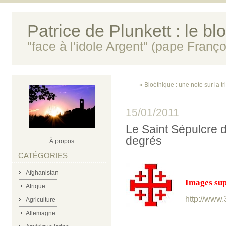
Patrice de Plunkett : le bl
"face à l'idole Argent" (pape Franço
« Bioéthique : une note sur la tr
15/01/2011
Le Saint Sépulcre 
degrés
À propos
CATÉGORIES
Afghanistan
Images sup
Afrique
http://www
Agriculture
Allemagne