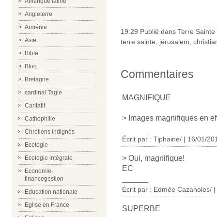
Amérique latine
-
Angleterre
Arménie
19:29 Publié dans
Terre Sainte
Asie
terre sainte
,
jérusalem
,
christi
Bible
Blog
Commentaires
Bretagne
cardinal Tagle
MAGNIFIQUE
Caritatif
> Images magnifiques en eff
Cathophilie
______
Chrétiens indignés
Écrit par : Tiphaine/ | 16/01/20
Ecologie
> Oui, magnifique!
Ecologie intégrale
EC
Economie-
______
financegestion
Écrit par : Edmée Cazanoles/ 
Education nationale
Eglise en France
SUPERBE