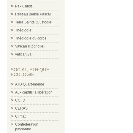
Pax Christi
Réseau Blaise Pascal
Terre Sainte (Custodie)
Théologie
Théologie du corps
Vatican II (concile)
vatican.va
SOCIAL, ETHIQUE,
ECOLOGIE
ATD Quart-monde
Aux captifs la libération
CCFD
CERAS
Climat
Confederation
paysanne