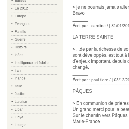
Eglises
> je ne pourrais jamais alle
En 2012
Bravo
Europe
______
Evangiles
Écrit par : caroline / | 31/01/20
Famille
LA TERRE SAINTE
Guerre
Histoire
> ...de par la richesse de so
sont développés, est tout à 
Idées
d'enjeux important, depuis c
Intelligence artificielle
changé.
Iran
______
Irlande
Écrit par : paul flore / | 03/12/
Italie
PÂQUES
Justice
La crise
> En communion de prières 
Un grand merci pour la beau
Liban
Sur le chemin vers Pâques a
Libye
Marie-France
Liturgie
______