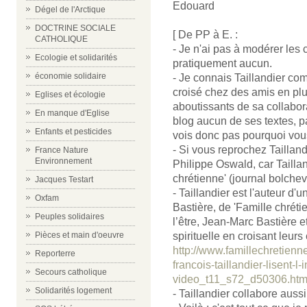
Edouard
Dégel de l'Arctique
DOCTRINE SOCIALE
[ De PP à E. :
CATHOLIQUE
- Je n'ai pas à modérer les 
Ecologie et solidarités
pratiquement aucun.
économie solidaire
- Je connais Taillandier com
croisé chez des amis en plus
Eglises et écologie
aboutissants de sa collabora
En manque d'Eglise
blog aucun de ses textes, p
Enfants et pesticides
vois donc pas pourquoi vous
- Si vous reprochez Tailland
France Nature
Environnement
Philippe Oswald, car Tailla
chrétienne' (journal bolchev
Jacques Testart
- Taillandier est l'auteur d
Oxfam
Bastière, de 'Famille chrét
Peuples solidaires
l’être, Jean-Marc Bastière et
spirituelle en croisant leurs
Pièces et main d'oeuvre
http://www.famillechretienn
Reporterre
francois-taillandier-lisent-l-
Secours catholique
video_t11_s72_d50306.htm
Solidarités logement
- Taillandier collabore aussi