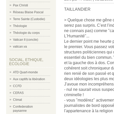
Pax Christi
TAILLANDIER
Réseau Blaise Pascal
Terre Sainte (Custodie)
> Quelque chose me gêne da
serez pas surpris. C'est l'in
Théologie
ne connais pas) comme "cat
Théologie du corps
L'Humanité"...
Vatican II (concile)
Le dernier point me heurte
le premier. Vous passez vot
vatican.va
structures politiciennes qui
essentiel du bien commun. Vo
SOCIAL, ETHIQUE,
et la gauche dos à dos. Co
ECOLOGIE
cohérent soit chroniqueur d
ATD Quart-monde
rien renié de son passé et q
deux idéologies les plus mo
Aux captifs la libération
J'avoue mon incompréhension
CCFD
- nul ne saurait vous suspe
CERAS
criminelle !
- vous "modérez" activement
Climat
journalistes de bord oppos
Confederation
l'appartenance à la religion
paysanne