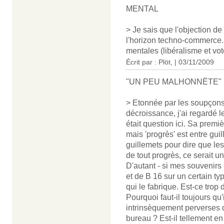
MENTAL
> Je sais que l'objection d
l'horizon techno-commerce
mentales (libéralisme et vote
Écrit par : Plöt, | 03/11/2009
"UN PEU MALHONNËTE"
> Etonnée par les soupçons
décroissance, j'ai regardé 
était question ici. Sa premiè
mais 'progrès' est entre guill
guillemets pour dire que le
de tout progrès, ce serait
D'autant - si mes souvenirs 
et de B 16 sur un certain t
qui le fabrique. Est-ce trop
Pourquoi faut-il toujours qu
intrinsèquement perverses q
bureau ? Est-il tellement e