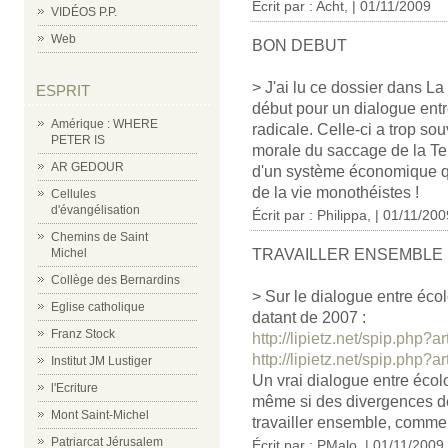
Écrit par : Acht, | 01/11/2009
VIDÉOS P.P.
Web
BON DEBUT
> J'ai lu ce dossier dans La
ESPRIT
début pour un dialogue entre
Amérique : WHERE
radicale. Celle-ci a trop s
PETER IS
morale du saccage de la Ter
AR GEDOUR
d'un système économique qui 
de la vie monothéistes !
Cellules
d'évangélisation
Écrit par : Philippa, | 01/11/20
Chemins de Saint
TRAVAILLER ENSEMBLE
Michel
Collège des Bernardins
> Sur le dialogue entre écolo
Eglise catholique
datant de 2007 :
Franz Stock
http://lipietz.net/spip.php?a
http://lipietz.net/spip.php?a
Institut JM Lustiger
Un vrai dialogue entre écolo
l'Ecriture
même si des divergences de
Mont Saint-Michel
travailler ensemble, comme 
Patriarcat Jérusalem
Écrit par : PMalo, | 01/11/2009