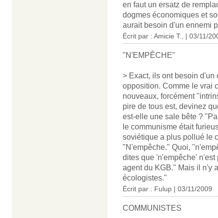
en faut un ersatz de rempla
dogmes économiques et soci
aurait besoin d'un ennemi po
Écrit par : Amicie T., | 03/11/2
"N'EMPÊCHE"
> Exact, ils ont besoin d'u
opposition. Comme le vrai 
nouveaux, forcément "intrin
pire de tous est, devinez qu
est-elle une sale bête ? "Pa
le communisme était furieus
soviétique a plus pollué le
"N'empêche." Quoi, "n'empê
dites que 'n'empêche' n'est
agent du KGB." Mais il n'y a
écologistes."
Écrit par : Fulup | 03/11/2009
COMMUNISTES