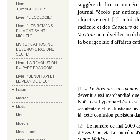
suggère de lire ce numér
Livre :
"EVANGELIQUES"
journal "écolo par anticap
Livre : "L'ECOLOGIE"
objectivement
[2]
celui de
Livre : "LES ROMANS
radicale et des
Casseurs de
DU MONT SAINT-
Veritate
peut éveiller un éc
MICHEL"
la bourgeoisie d'affaires cat
LIVRE : 'CATHOS, NE
DEVENONS PAS UNE
SECTE'
Livre : LA RÉVOLUTION
DU PAPE FRANÇOIS
Livre : "BENOÎT XVI ET
__________
LE PLAN DE DIEU"
[1]
« Le Noël des musulmans 
Loisirs
devenir aussi marchandisé qu
Macron
Noël des hypermarchés n'est 
Médias
occidentale et le christianisme.
là, cette confusion persistera 
Mer
Moeurs
[2]
Le numéro de mai 2009 
d'Yves Cochet. Le numéro d'é
Monde arabe
contre Malthus.