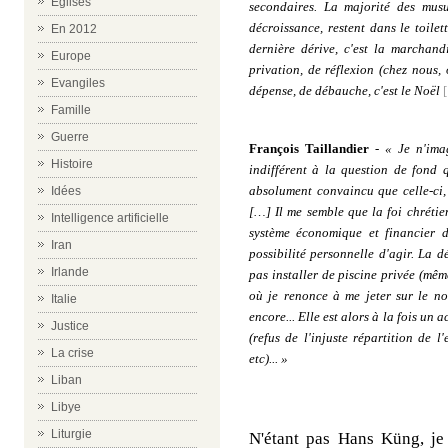
Eglises
secondaires. La majorité des mus
décroissance, restent dans le toilet
En 2012
dernière dérive, c'est la marchan
Europe
privation, de réflexion (chez nous,
Evangiles
dépense, de débauche, c'est le Noël
[
Famille
-
Guerre
François Taillandier
-
« Je n'ima
Histoire
indifférent à la question de fond q
absolument convaincu que celle-ci, 
Idées
[…] Il me semble que la foi chrétie
Intelligence artificielle
système économique et financier d
Iran
possibilité personnelle d'agir. La 
Irlande
pas installer de piscine privée (même
où je renonce à me jeter sur le 
Italie
encore... Elle est alors à la fois un 
Justice
(refus de l'injuste répartition de 
La crise
etc)... »
Liban
Libye
Liturgie
N
'étant pas Hans Küng, j