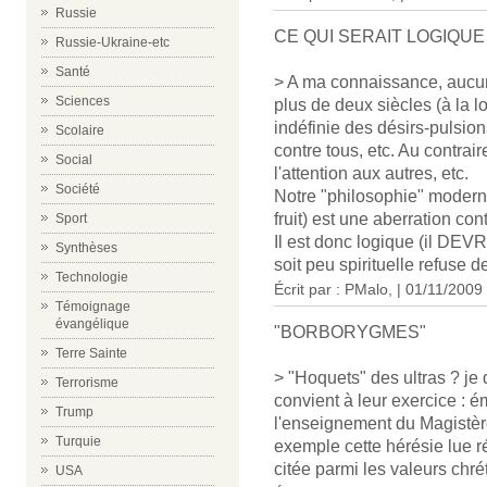
Russie
CE QUI SERAIT LOGIQUE
Russie-Ukraine-etc
Santé
> A ma connaissance, aucune
Sciences
plus de deux siècles (à la lo
indéfinie des désirs-pulsion
Scolaire
contre tous, etc. Au contrair
Social
l'attention aux autres, etc.
Société
Notre "philosophie" moderne
fruit) est une aberration con
Sport
Il est donc logique (il DEVR
Synthèses
soit peu spirituelle refuse d
Technologie
Écrit par : PMalo, | 01/11/2009
Témoignage
évangélique
"BORBORYGMES"
Terre Sainte
> "Hoquets" des ultras ? je 
Terrorisme
convient à leur exercice : 
Trump
l'enseignement du Magistère
Turquie
exemple cette hérésie lue ré
citée parmi les valeurs chrét
USA