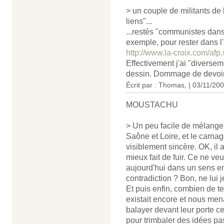
> un couple de militants de 
liens"...
...restés "communistes dans 
exemple, pour rester dans l'a
http://www.la-croix.com/af
Effectivement j'ai "diverse
dessin. Dommage de devoir l
Écrit par : Thomas, | 03/11/20
MOUSTACHU
> Un peu facile de mélanger
Saône et Loire, et le carn
visiblement sincère. OK, il 
mieux fait de fuir. Ce ne veu
aujourd'hui dans un sens ent
contradiction ? Bon, ne lui je
Et puis enfin, combien de 
existait encore et nous men
balayer devant leur porte c
pour trimbaler des idées pa