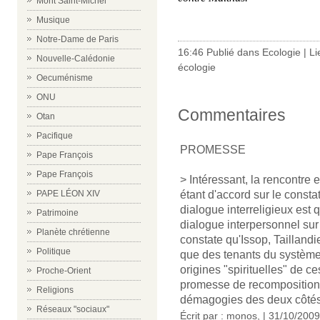
Mont Saint-Michel
Musique
-
Notre-Dame de Paris
16:46 Publié dans
Ecologie
|
Li
Nouvelle-Calédonie
écologie
Oecuménisme
ONU
Commentaires
Otan
Pacifique
PROMESSE
Pape François
Pape François
> Intéressant, la rencontre 
étant d'accord sur le consta
PAPE LÉON XIV
dialogue interreligieux est 
Patrimoine
dialogue interpersonnel sur
Planète chrétienne
constate qu'Issop, Taillandi
Politique
que des tenants du système
origines "spirituelles" de ce
Proche-Orient
promesse de recompositions 
Religions
démagogies des deux côtés
Réseaux "sociaux"
Écrit par : monos, | 31/10/2009