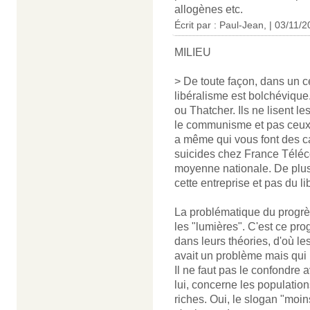
allogènes etc.
Écrit par : Paul-Jean, | 03/11/
MILIEU
> De toute façon, dans un cer
libéralisme est bolchéviqu
ou Thatcher. Ils ne lisent l
le communisme et pas ceux q
a même qui vous font des ca
suicides chez France Téléc
moyenne nationale. De plus, 
cette entreprise et pas du li
La problématique du progrès 
les "lumières". C'est ce prog
dans leurs théories, d'où les
avait un problème mais qui 
Il ne faut pas le confondr
lui, concerne les populati
riches. Oui, le slogan "moins