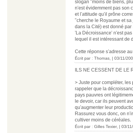
slogan "moins de biens, plu
n'est évidemment pas son ce
et l'attitude qu'il prône cor
"cherche le Royaume et sa j
dans la Cité) est donné par s
'La Décroissance' n'est pas 
lequel il est intéressant de d
Cette réponse s'adresse a
Écrit par : Thomas, | 03/11/20
ILS NE CESSENT DE LE
> Juste pour compléter, les
rappeler que la décroissanc
pays pauvres ont légitimemen
le devoir, car ils peuvent av
qu'augmenter leur productio
Rassurez vous donc, on n'ir
cultiver moins de céréales.
Écrit par : Gilles Texier, | 03/1