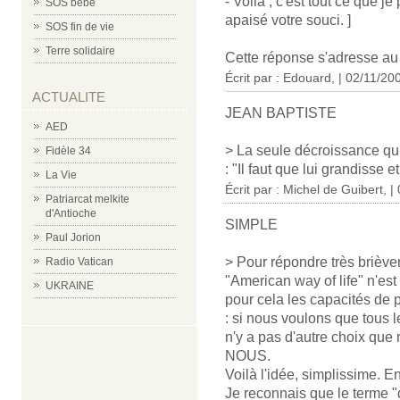
- Voilà ; c'est tout ce que je
SOS bébé
apaisé votre souci. ]
SOS fin de vie
Terre solidaire
Cette réponse s'adresse a
Écrit par : Edouard, | 02/11/20
ACTUALITE
JEAN BAPTISTE
AED
> La seule décroissance qui
Fidèle 34
: "Il faut que lui grandisse 
La Vie
Écrit par : Michel de Guibert, 
Patriarcat melkite
d'Antioche
SIMPLE
Paul Jorion
> Pour répondre très brièvem
Radio Vatican
"American way of life" n'est
UKRAINE
pour cela les capacités de 
: si nous voulons que tous 
n'y a pas d'autre choix que
NOUS.
Voilà l'idée, simplissime. En
Je reconnais que le terme "d