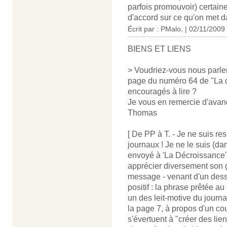
parfois promouvoir) certaine
d'accord sur ce qu'on met d
Écrit par : PMalo, | 02/11/2009
BIENS ET LIENS
> Voudriez-vous nous parler
page du numéro 64 de "La 
encouragés à lire ?
Je vous en remercie d'avan
Thomas
[ De PP à T. - Je ne suis r
journaux ! Je ne le suis (da
envoyé à 'La Décroissance' 
apprécier diversement son 
message - venant d'un dessi
positif : la phrase prêtée au
un des leit-motive du journal
la page 7, à propos d'un cou
s'évertuent à "créer des li