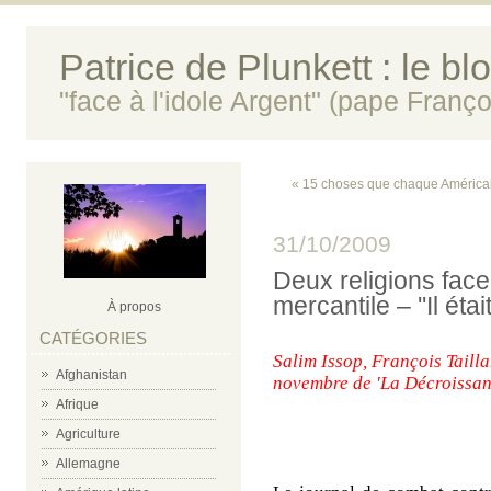
Patrice de Plunkett : le bl
"face à l'idole Argent" (pape Franço
« 15 choses que chaque Américain 
31/10/2009
Deux religions fac
mercantile – ''Il éta
À propos
CATÉGORIES
Salim Issop, François Taill
Afghanistan
novembre de 'La Décroissan
Afrique
Agriculture
Allemagne