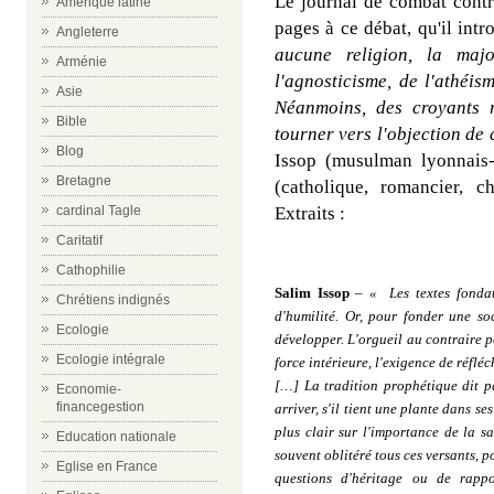
Le journal de combat contr
Amérique latine
pages à ce débat, qu'il intro
Angleterre
aucune religion, la maj
Arménie
l'agnosticisme, de l'athéism
Asie
Néanmoins, des croyants r
Bible
tourner vers l'objection de 
Blog
Issop (musulman lyonnais-r
Bretagne
(catholique, romancier, 
cardinal Tagle
Extraits :
Caritatif
Cathophilie
Salim Issop
–
« Les textes fondat
Chrétiens indignés
d'humilité. Or, pour fonder une soc
Ecologie
développer. L'orgueil au contraire p
Ecologie intégrale
force intérieure, l'exigence de réfléc
[…] La tradition prophétique dit pa
Economie-
financegestion
arriver, s'il tient une plante dans se
plus clair sur l'importance de la s
Education nationale
souvent oblitéré tous ces versants, 
Eglise en France
questions d'héritage ou de rapp