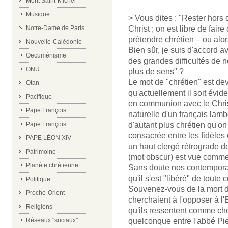
Mont Saint-Michel
Musique
> Vous dites : "Rester hors 
Notre-Dame de Paris
Christ ; on est libre de faire
prétendre chrétien – ou alor
Nouvelle-Calédonie
Bien sûr, je suis d'accord 
Oecuménisme
des grandes difficultés de 
ONU
plus de sens" ?
Le mot de "chrétien" est dev
Otan
qu'actuellement il soit évide
Pacifique
en communion avec le Christ 
Pape François
naturelle d'un français lamb
Pape François
d'autant plus chrétien qu'on
consacrée entre les fidèles e
PAPE LÉON XIV
un haut clergé rétrograde do
Patrimoine
(mot obscur) est vue comm
Planète chrétienne
Sans doute nos contemporain
qu'il s'est "libéré" de tout
Politique
Souvenez-vous de la mort d
Proche-Orient
cherchaient à l'opposer à l'
Religions
qu'ils ressentent comme choq
Réseaux "sociaux"
quelconque entre l'abbé Pier