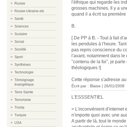
l'éthique qui regarde les ind
Russie
grosses machines. Il y a une 
Russie-Ukraine-etc
quand il a écrit sa première
Santé
B.
Sciences
Scolaire
[ De PP à B. - Tout à fait d'
Social
les pendules à l'heure. Tan
Société
pas repris conscience du cont
l'avant, notamment dans le
Sport
"contenu de la foi", je parl
Synthèses
théologiques !]
Technologie
Cette réponse s'adresse a
Témoignage
évangélique
Écrit par : Blaise | 26/01/2008
Terre Sainte
L'ESSSENTIEL
Terrorisme
Trump
> L'inconvénient d'internet 
n'importe quoi avec une au
Turquie
A partir de là, tout le mon
USA
anabaptiste et écrire ce qu'il 