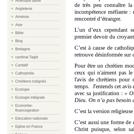
Amérique latine
de très peu connaître la
Angleterre
incompétence méfiante : 
Arménie
rencontré d’étranger.
Asie
L’un d’eux cependant se
Bible
premier devoir du croyant e
Blog
C’est à cause de catholi
Bretagne
retrouve désinformée sur 
cardinal Tagle
Pour être un chrétien mode
Caritatif
ceux qui n'aiment pas le 
Cathophilie
l'avis de chrétiens pour 
Chrétiens indignés
temps. J'entends cet avis
Ecologie
avec sa justification :
« On
Ecologie intégrale
Dieu. On n’a pas besoin d
Economie-
C’est la version religieus
financegestion
Education nationale
C’est aussi une forme de 
Eglise en France
Christ puisque, selon sai