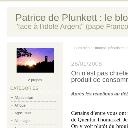
Patrice de Plunkett : le bl
"face à l'idole Argent" (pape Franço
« Les médias français pénalisent-il
26/01/2008
On n'est pas chrétie
produit de consom
À propos
CATÉGORIES
Après les réactions au dé
Afghanistan
Afrique
Certains d’entre vous ont
Agriculture
de Quentin Thomasset. Je 
Allemagne
On y voit plutôt du broui