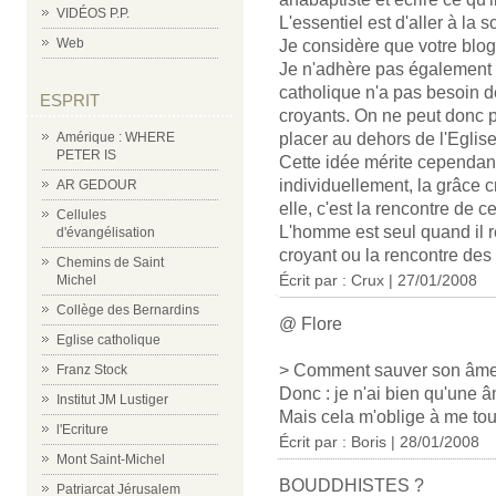
VIDÉOS P.P.
L'essentiel est d'aller à la 
Web
Je considère que votre blog 
Je n'adhère pas également à
catholique n'a pas besoin de
ESPRIT
croyants. On ne peut donc pa
Amérique : WHERE
placer au dehors de l'Eglise
PETER IS
Cette idée mérite cependant
individuellement, la grâce c
AR GEDOUR
elle, c'est la rencontre de c
Cellules
L'homme est seul quand il reç
d'évangélisation
croyant ou la rencontre des c
Chemins de Saint
Écrit par :
Crux
| 27/01/2008
Michel
Collège des Bernardins
@ Flore
Eglise catholique
> Comment sauver son âme s
Franz Stock
Donc : je n'ai bien qu'une 
Institut JM Lustiger
Mais cela m'oblige à me tour
l'Ecriture
Écrit par : Boris | 28/01/2008
Mont Saint-Michel
BOUDDHISTES ?
Patriarcat Jérusalem