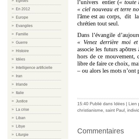
Eglises
l’univers
entier (
« toute 
« ciel nouveau et terre no
En 2012
l'âme est au corps, dit l
Europe
chrétien tout seul.
Evangiles
Dans l’évangile d’aujourd
Famille
« Venez derrière moi et
Guerre
associe les futurs apôtres
Histoire
hors de ce mouvement, c’e
Idées
libre de faire ce choix, ma
Intelligence artificielle
– ou alors les mots n’ont 
Iran
Irlande
Italie
Justice
15:40 Publié dans
Idées
|
Lien
La crise
christianisme
,
saint Paul
,
indiv
Liban
Libye
Commentaires
Liturgie