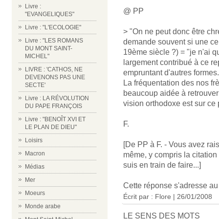
Livre :
@ PP
"EVANGELIQUES"
Livre : "L'ECOLOGIE"
> "On ne peut donc être chré
Livre : "LES ROMANS
demande souvent si une cert
DU MONT SAINT-
19ème siècle ?) = "je n'ai q
MICHEL"
largement contribué à ce repl
LIVRE : 'CATHOS, NE
empruntant d'autres formes.
DEVENONS PAS UNE
La fréquentation des nos f
SECTE'
beaucoup aidée à retrouver
Livre : LA RÉVOLUTION
vision orthodoxe est sur ce
DU PAPE FRANÇOIS
Livre : "BENOÎT XVI ET
F.
LE PLAN DE DIEU"
Loisirs
[De PP à F. - Vous avez raiso
Macron
même, y compris la citation 
suis en train de faire...]
Médias
Mer
Cette réponse s'adresse a
Moeurs
Écrit par : Flore | 26/01/2008
Monde arabe
LE SENS DES MOTS