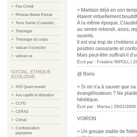
Pax Christi
> Maritain déjà en son temp
Réseau Blaise Pascal
étaient virtuellement bouddh
A la même époque, Claudel,
Terre Sainte (Custodie)
au ventre rebondi, assis, re
Théologie
ouverts.
Théologie du corps
Il est vrai trop de chrétien
Vatican II (concile)
position rassurante et confo
Mais peut-être suffirait-il d
vatican.va
Écrit par : Frédéric RIPOLL | 
SOCIAL, ETHIQUE,
@ Boris
ECOLOGIE
> Si on n'a à sauver que sa
ATD Quart-monde
évangélisateurs ? Ne plaidez
Aux captifs la libération
hérétique.
CCFD
Écrit par : Marisa | 29/01/2008
CERAS
VOIRON
Climat
Confederation
> Un groupe stable de fidèle
paysanne