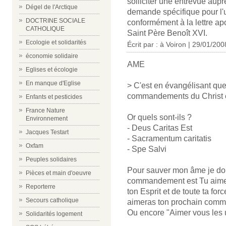
solliciter une entrevue aupr
Dégel de l'Arctique
demande spécifique pour l'u
DOCTRINE SOCIALE
conformément à la lettre ap
CATHOLIQUE
Saint Père Benoît XVI.
Ecologie et solidarités
Écrit par :
à Voiron
| 29/01/200
économie solidaire
AME
Eglises et écologie
En manque d'Eglise
> C'est en évangélisant que
commandements du Christ e
Enfants et pesticides
France Nature
Or quels sont-ils ?
Environnement
- Deus Caritas Est
Jacques Testart
- Sacramentum caritatis
Oxfam
- Spe Salvi
Peuples solidaires
Pour sauver mon âme je dois
Pièces et main d'oeuvre
commandement est Tu aimer
Reporterre
ton Esprit et de toute ta for
Secours catholique
aimeras ton prochain comm
Ou encore "Aimer vous les 
Solidarités logement