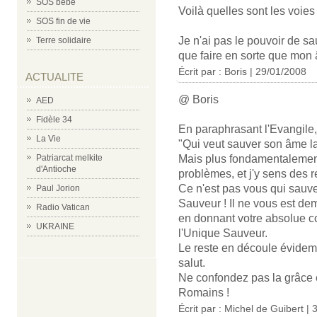
SOS bébé
Voilà quelles sont les voie
SOS fin de vie
Je n'ai pas le pouvoir de s
Terre solidaire
que faire en sorte que mon
Écrit par : Boris | 29/01/2008
ACTUALITE
@ Boris
AED
Fidèle 34
En paraphrasant l'Evangile, 
La Vie
"Qui veut sauver son âme la
Patriarcat melkite
Mais plus fondamentalement
d'Antioche
problèmes, et j'y sens des r
Ce n'est pas vous qui sauve
Paul Jorion
Sauveur ! Il ne vous est de
Radio Vatican
en donnant votre absolue co
UKRAINE
l'Unique Sauveur.
Le reste en découle évidemm
salut.
Ne confondez pas la grâce et
Romains !
Écrit par : Michel de Guibert |