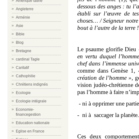
Amérique latine
dessous des anges : tu l’
Angleterre
établi sur l’œuvre de te
Arménie
choses… / Seigneur notre
Asie
bout à l’autre de la terre !
Bible
Blog
Le psaume glorifie Dieu
Bretagne
en vertu duquel l’homme
cardinal Tagle
chef dans l’immense unive
Caritatif
comme dans Genèse 1,
Cathophilie
création de l’homme »,
gé
vision judéo-chrétienne 
Chrétiens indignés
pas l’homme à faire n’imp
Ecologie
Ecologie intégrale
- ni à opprimer une partie
Economie-
-
ni à
saccager la planète.
financegestion
Education nationale
Eglise en France
Ces deux comportements