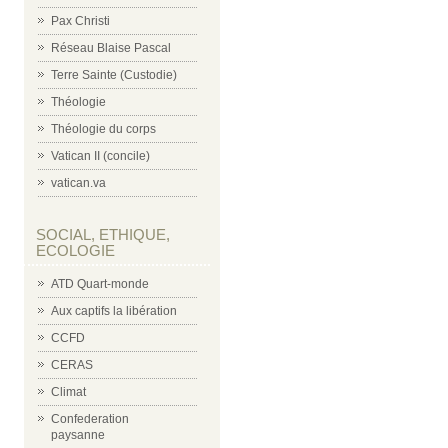
Pax Christi
Réseau Blaise Pascal
Terre Sainte (Custodie)
Théologie
Théologie du corps
Vatican II (concile)
vatican.va
SOCIAL, ETHIQUE,
ECOLOGIE
ATD Quart-monde
Aux captifs la libération
CCFD
CERAS
Climat
Confederation
paysanne