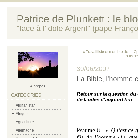
Patrice de Plunkett : le bl
"face à l'idole Argent" (pape Franço
« Travailliste et membre de... l’Op
puis d
30/06/2007
La Bible, l’homme e
À propos
Retour sur la question du cl
CATÉGORIES
de laudes d'aujourd'hui :
Afghanistan
Afrique
Agriculture
Psaume 8 :
« Qu’est-ce 
Allemagne
fils de l’homme (1), que