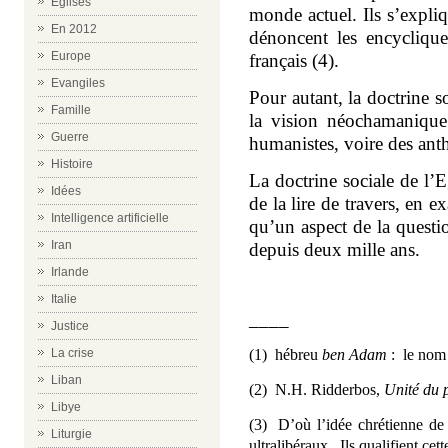
Eglises
monde actuel. Ils s’expli
En 2012
dénoncent les encycliqu
Europe
français (4).
Evangiles
Pour autant, la doctrine s
Famille
la vision néochamanique 
Guerre
humanistes, voire des an
Histoire
La doctrine sociale de l’
Idées
de la lire de travers, en 
Intelligence artificielle
qu’un aspect de la questio
Iran
depuis deux mille ans.
Irlande
Italie
____
Justice
La crise
(1) hébreu
ben Adam
: le no
Liban
(2)
N.H. Ridderbos,
Unité du p
Libye
(3) D’où l’idée chrétienne de «
Liturgie
ultralibéraux.
Ils qualifient cet