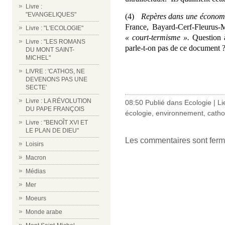
Livre :
"EVANGELIQUES"
(4)
Repères dans une économi
France, Bayard-Cerf-Fleuru
Livre : "L'ECOLOGIE"
« court-termisme ».
Question à
Livre : "LES ROMANS
parle-t-on pas de ce document 
DU MONT SAINT-
MICHEL"
LIVRE : 'CATHOS, NE
DEVENONS PAS UNE
SECTE'
Livre : LA RÉVOLUTION
08:50 Publié dans
Ecologie
|
Li
DU PAPE FRANÇOIS
écologie
,
environnement
,
catho
Livre : "BENOÎT XVI ET
LE PLAN DE DIEU"
Les commentaires sont ferm
Loisirs
Macron
Médias
Mer
Moeurs
Monde arabe