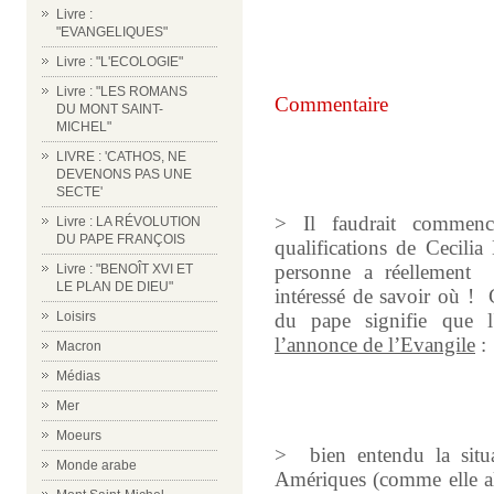
Livre :
m
"EVANGELIQUES"
M
M
Livre : "L'ECOLOGIE"
Livre : "LES ROMANS
Commentaire
DU MONT SAINT-
MICHEL"
m
LIVRE : 'CATHOS, NE
DEVENONS PAS UNE
m
SECTE'
> Il faudrait commence
Livre : LA RÉVOLUTION
DU PAPE FRANÇOIS
qualifications de Cecili
personne a réellement
Livre : "BENOÎT XVI ET
LE PLAN DE DIEU"
intéressé de savoir où !
Loisirs
du pape signifie que 
l’annonce de l’Evangile
:
Macron
Médias
Mer
Moeurs
>
bien entendu la situ
Monde arabe
Amériques (comme elle all