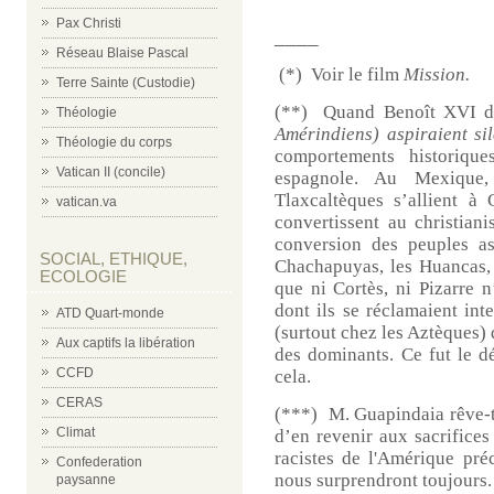
Pax Christi
____
Réseau Blaise Pascal
(*)
Voir le film
Mission.
Terre Sainte (Custodie)
(**)
Quand Benoît XVI di
Théologie
Amérindiens) aspiraient si
Théologie du corps
comportements historique
Vatican II (concile)
espagnole. Au Mexique,
Tlaxcaltèques s’allient à
vatican.va
convertissent au christian
conversion des peuples as
SOCIAL, ETHIQUE,
Chachapuyas, les Huancas, 
ECOLOGIE
que ni Cortès, ni Pizarre 
dont ils se réclamaient int
ATD Quart-monde
(surtout chez les Aztèques) 
Aux captifs la libération
des dominants. Ce fut le dé
CCFD
cela.
CERAS
(***)
M. Guapindaia rêve-t-
Climat
d’en revenir aux sacrifice
racistes de l'Amérique
préc
Confederation
nous surprendront toujours.
paysanne