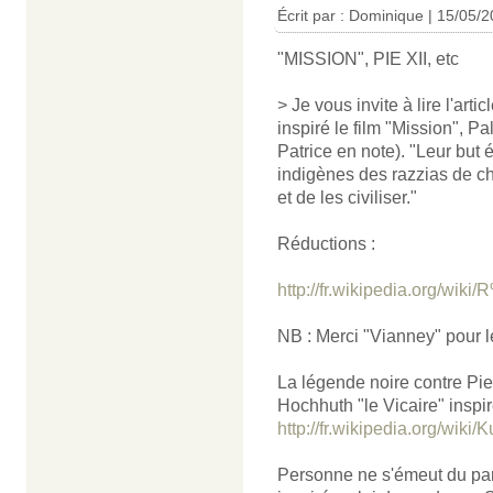
Écrit par : Dominique | 15/05/
"MISSION", PIE XII, etc
> Je vous invite à lire l'arti
inspiré le film "Mission", P
Patrice en note). "Leur but 
indigènes des razzias de ch
et de les civiliser."
Réductions :
http://fr.wikipedia.org/w
NB : Merci "Vianney" pour le
La légende noire contre Pie 
Hochhuth "le Vicaire" inspi
http://fr.wikipedia.org/wiki/
Personne ne s'émeut du para