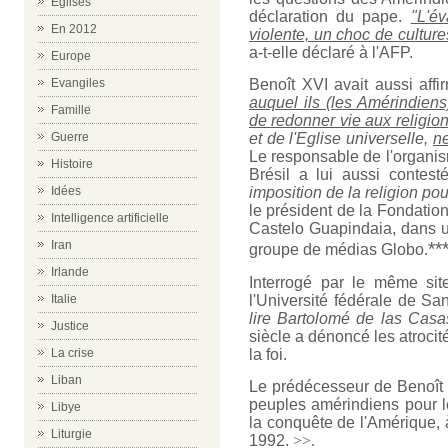
Eglises
déclaration du pape.
"L'é
En 2012
violente, un choc de culture
a-t-elle déclaré à l'AFP.
Europe
Evangiles
Benoît XVI avait aussi af
auquel ils (les Amérindiens
Famille
de redonner vie aux religio
Guerre
et de l'Eglise universelle,
ne
Le responsable de l'organis
Histoire
Brésil a lui aussi contes
Idées
imposition de la religion po
le président de la Fondation
Intelligence artificielle
Castelo Guapindaia, dans un
Iran
**
groupe de médias Globo.
Irlande
Interrogé par le même site,
Italie
l'Université fédérale de S
lire Bartolomé de las Casa
Justice
siècle a dénoncé les atroci
La crise
la foi.
Liban
Le prédécesseur de Benoît 
peuples amérindiens pour l
Libye
la conquête de l'Amérique,
Liturgie
1992.
>>.