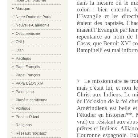
Mont Saint-Michel
dans la mesure où le mis
colon ; bien entendu, 
Musique
l’Evangile et les direct
Notre-Dame de Paris
étaient des baptisés. Cha
Nouvelle-Calédonie
niaient l’Evangile par leur
Oecuménisme
repentance au nom de l’
ONU
Casas, que Benoît XVI com
Rampinelli est mal inform
Otan
Pacifique
Pape François
Pape François
>
Le missionnaire se trou
PAPE LÉON XIV
mais c’était
lui
, et non l
Patrimoine
Christ aux Indiens. Le mi
Planète chrétienne
de l’éclosion de la foi ch
Amérindiens est belle e
Politique
l’étudier en historien**. M
Proche-Orient
vrai) en résistant aux abus
Religions
prêtres et Indiens. Allian
Réseaux "sociaux"
Couronne espagnole. Exem