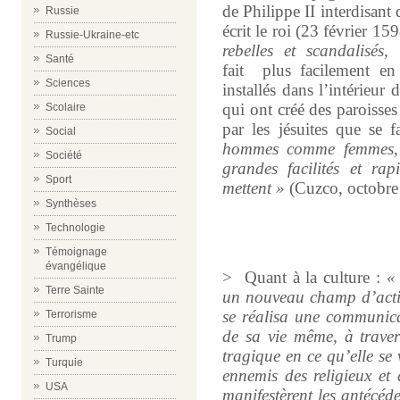
de Philippe II interdisant 
Russie
écrit le roi (23 février 15
Russie-Ukraine-etc
rebelles et scandalisés,
Santé
fait plus facilement en
Sciences
installés dans l’intérieur 
qui ont créé des paroisses
Scolaire
par les jésuites que se f
Social
hommes comme femmes, a
Société
grandes facilités et rap
Sport
mettent »
(Cuzco, octobre
Synthèses
Technologie
Témoignage
évangélique
>
Quant à la culture :
«
Terre Sainte
un nouveau champ d’actio
se réalisa une communica
Terrorisme
de sa vie même, à travers
Trump
tragique en ce qu’elle se 
Turquie
ennemis des religieux et
USA
manifestèrent les antécéd