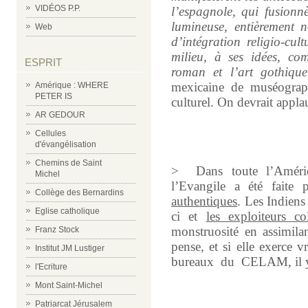
VIDÉOS P.P.
l’espagnole, qui fusion
lumineuse, entièrement 
Web
d’intégration religio-cu
milieu, à ses idées, com
ESPRIT
roman et l’art gothique
mexicaine de muséograp
Amérique : WHERE
PETER IS
culturel. On devrait appla
AR GEDOUR
Cellules
d'évangélisation
Chemins de Saint
>
Dans toute l’Amériq
Michel
l’Evangile a été faite
Collège des Bernardins
authentiques
. Les Indiens 
Eglise catholique
ci et
les exploiteurs co
monstruosité en assimilan
Franz Stock
pense, et si elle exerce
Institut JM Lustiger
bureaux du CELAM, il y
l'Ecriture
Mont Saint-Michel
Patriarcat Jérusalem