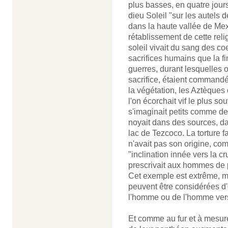
plus basses, en quatre jour
dieu Soleil "sur les autels 
dans la haute vallée de Mex
rétablissement de cette relig
soleil vivait du sang des c
sacrifices humains que la f
guerres, durant lesquelles 
sacrifice, étaient commandée
la végétation, les Aztèque
l'on écorchait vif le plus so
s'imaginait petits comme des
noyait dans des sources, da
lac de Tezcoco. La torture fa
n'avait pas son origine, co
"inclination innée vers la cr
prescrivait aux hommes de p
Cet exemple est extrême, ma
peuvent être considérées 
l'homme ou de l'homme ver
Et comme au fur et à mesure