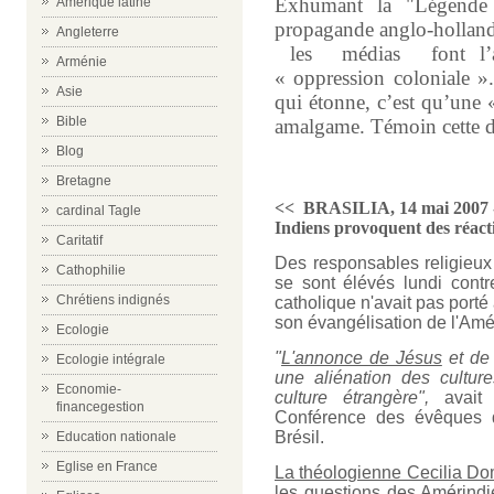
Exhumant la "Légende 
Amérique latine
propagande anglo-holland
Angleterre
les médias font l’am
Arménie
« oppression coloniale ».
Asie
qui étonne, c’est qu’une 
Bible
amalgame. Témoin cette d
Blog
m
Bretagne
<<
BRASILIA, 14 mai 2007 - 
cardinal Tagle
Indiens provoquent des réact
Caritatif
Des responsables religieu
Cathophilie
se sont élévés lundi contr
Chrétiens indignés
catholique n'avait pas porté
son évangélisation de l'Amér
Ecologie
"
L'annonce de Jésus
et d
Ecologie intégrale
une aliénation des cultu
Economie-
culture étrangère",
avait
financegestion
Conférence des évêques d
Brésil.
Education nationale
Eglise en France
La théologienne Cecilia Do
les questions des Amérind