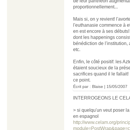
de leur panthéon augmentait,
proportionnellement...
Mais si, on y revient! l'avo
l'euthanasie commence à etr
en est encore à ses débuts!
dont les happenings consis
bénédiction de l'institution
etc.
Enfin, le côté positif: les A
étaient soucieux de la prése
sacrifices quand il le fall
ce point.
Écrit par : Blaise | 15/05/2007
INTERROGEONS LE CELA
> si quelqu'un veut poser la
en espagnol
http://www.celam.org/princi
module=PostWrap&page=c