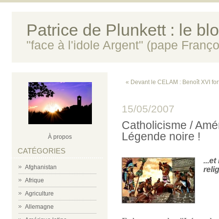
Patrice de Plunkett : le bl
"face à l'idole Argent" (pape Franço
« Devant le CELAM : Benoît XVI fort 
15/05/2007
Catholicisme / Amér
Légende noire !
À propos
CATÉGORIES
...e
Afghanistan
reli
Afrique
m
Agriculture
m
Allemagne
m