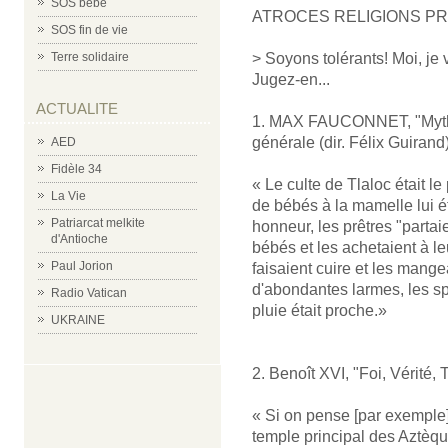
SOS bébé
ATROCES RELIGIONS P
SOS fin de vie
Terre solidaire
> Soyons tolérants! Moi, je 
Jugez-en...
ACTUALITE
1. MAX FAUCONNET, "Mytho
générale (dir. Félix Guirand)
AED
Fidèle 34
« Le culte de Tlaloc était le
La Vie
de bébés à la mamelle lui ét
Patriarcat melkite
honneur, les prêtres "parta
d'Antioche
bébés et les achetaient à leu
Paul Jorion
faisaient cuire et les mangea
d'abondantes larmes, les spe
Radio Vatican
pluie était proche.»
UKRAINE
2. Benoît XVI, "Foi, Vérité, 
« Si on pense [par exemple]
temple principal des Aztèqu