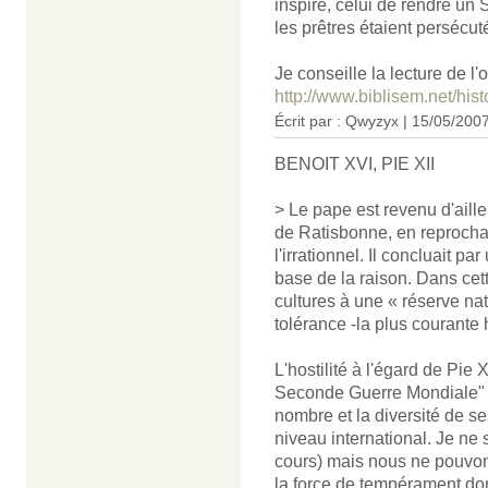
inspiré, celui de rendre un
les prêtres étaient persécut
Je conseille la lecture de l'
http://www.biblisem.net/hist
Écrit par : Qwyzyx | 15/05/200
BENOIT XVI, PIE XII
> Le pape est revenu d'aill
de Ratisbonne, en reprochan
l'irrationnel. Il concluait pa
base de la raison. Dans cett
cultures à une « réserve nat
tolérance -la plus courante 
L'hostilité à l'égard de Pie X
Seconde Guerre Mondiale" d
nombre et la diversité de se
niveau international. Je ne s
cours) mais nous ne pouvons 
la force de tempérament dont