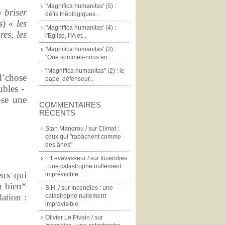
'Magnifica humanitas' (5) :
« briser
défis théologiques...
gs)
« les
'Magnifica humanitas' (4) :
es, les
l'Eglise, l'IA et...
'Magnifica humanitas' (3) :
"Que sommes-nous en...
"Magnifica humanitas" (2) : le
d’chose
pape, défenseur...
ubles -
ose une
COMMENTAIRES
RÉCENTS
Stan Mandrou /
sur
Climat :
ceux qui "rabâchent comme
des ânes"
E Levavasseur /
sur
Incendies
: une catastrophe nullement
ceux qui
imprévisible
n bien*
B.H. /
sur
Incendies : une
ation :
catastrophe nullement
imprévisible
Olivier Le Pivain /
sur