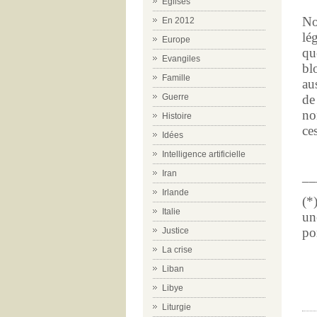
Eglises
No
En 2012
lé
Europe
qu
Evangiles
bl
Famille
au
Guerre
de
no
Histoire
ce
Idées
Intelligence artificielle
Iran
__
Irlande
(
Italie
un
po
Justice
La crise
Liban
Libye
Liturgie