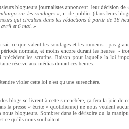
usieurs blogueurs journalistes annoncent leur décision de
embargo sur les sondages »,
et de publier (dans leurs blo
meurs qui circulent dans les rédactions à partir de 18 heur
 avril et 6 mai. »
 sait ce que valent les sondages et les rumeurs : pas gran
 période normale, et moins encore durant les heures - tro
i précèdent les scrutins. Raison pour laquelle la loi imp
rtaine réserve aux médias durant ces heures.
étendre violer cette loi n'est qu'une surenchère.
 des blogs se livrent à cette surenchère, ça fera la joie de 
ans la presse « écrite » quotidienne) ne nous veulent aucu
à nous blogueurs. Sombrer dans le dérisoire ou la manipul
est ce qu’ils nous souhaitent.