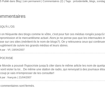
5 Publié dans
Blog
|
Lien permanent
|
Commentaires (2)
| Tags :
présidentielle
,
blogs
,
sonda
ommentaires
SQU'À L'OS
i on fréquente des blogs comme le vôtre, c'est pour fuir ces médias rongés jusqu'à l
promission et le mercantilisme actuel. Alors je ne pense pas que les internautes ir
se sur ces sites (méritent-ils le nom de blogs?). On y retrouvera ceux qui continue
uglément de suivre les grands médias et leurs sbires.
it par : Vf | 18/04/2007
POCRISIE
e Monde a poussé l'hypocrisie jusqu'à citer dans le même article les nom de quel
 vont violer la loi... De même une station de radio, qui renvoyait à des journaux étr
coup je vais m'empresser de les consulter!
it par : françois | 21/04/2007
 commentaires sont fermés.