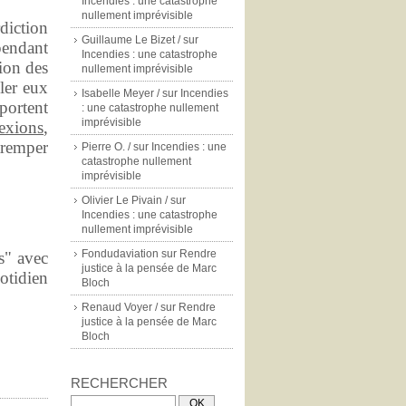
Incendies : une catastrophe
nullement imprévisible
diction
Guillaume Le Bizet /
sur
pendant
Incendies : une catastrophe
tion des
nullement imprévisible
ler eux
Isabelle Meyer /
sur
Incendies
portent
: une catastrophe nullement
imprévisible
lexions
,
tremper
Pierre O. /
sur
Incendies : une
catastrophe nullement
imprévisible
Olivier Le Pivain /
sur
Incendies : une catastrophe
nullement imprévisible
Fondudaviation
sur
Rendre
s" avec
justice à la pensée de Marc
otidien
Bloch
Renaud Voyer /
sur
Rendre
justice à la pensée de Marc
Bloch
RECHERCHER