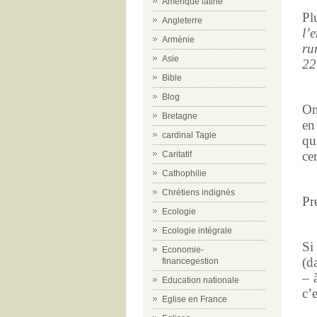
Amérique latine
Pl
Angleterre
l’
Arménie
ru
Asie
22
Bible
Blog
On
Bretagne
en
cardinal Tagle
qu
ce
Caritatif
Cathophilie
Chrétiens indignés
Pr
Ecologie
Ecologie intégrale
Si
Economie-
(d
financegestion
– 
Education nationale
c’
Eglise en France