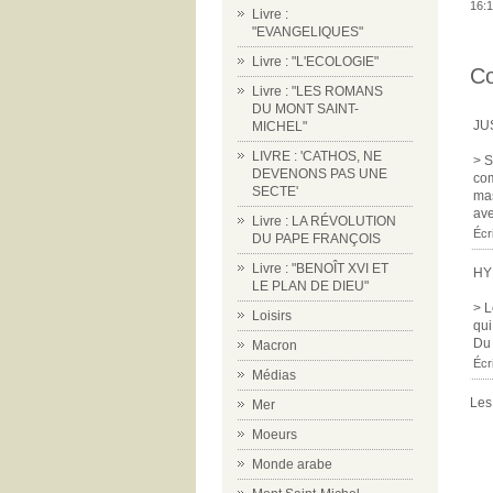
16:1
Livre :
"EVANGELIQUES"
Livre : "L'ECOLOGIE"
C
Livre : "LES ROMANS
DU MONT SAINT-
JU
MICHEL"
LIVRE : 'CATHOS, NE
> S
DEVENONS PAS UNE
com
SECTE'
mas
ave
Livre : LA RÉVOLUTION
Écr
DU PAPE FRANÇOIS
Livre : "BENOÎT XVI ET
HY
LE PLAN DE DIEU"
> L
Loisirs
qui
Du 
Macron
Écr
Médias
Les
Mer
Moeurs
Monde arabe