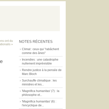
iens ont du
NOTES RÉCENTES
ationalis »
Climat : ceux qui "rabâchent
comme des ânes"
Incendies : une catastrophe
ge
nullement imprévisible
Rendre justice à la pensée de
Marc Bloch
Surchauffe climatique : les
ministres et les...
'Magnifica humanitas' (7) : la
philosophe et...
'Magnifica humanitas' (6) :
l'encyclique de...