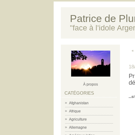
Patrice de Plun
"face à l'idole Arg
«
18
Pr
dé
À propos
CATÉGORIES
...
Afghanistan
Afrique
Agriculture
Allemagne
m