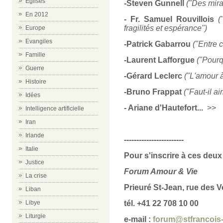
Eglises
-Steven Gunnell
("Des mira
En 2012
- Fr. Samuel Rouvillois
(
fragilités et espérance")
Europe
Evangiles
-Patrick Gabarrou
("Entre c
Famille
-Laurent Lafforgue
("Pourq
Guerre
-Gérard Leclerc
("L'amour 
Histoire
-Bruno Frappat
("Faut-il ai
Idées
- Ariane d'Hautefort...
>>
Intelligence artificielle
Iran
Irlande
------------------------
Italie
Pour s'inscrire à ces deux
Justice
Forum Amour & Vie
La crise
Prieuré St-Jean, rue des 
Liban
Libye
tél. +41 22 708 10 00
Liturgie
e-mail :
forum@stfrancois