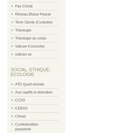
Pax Christi
Réseau Blaise Pascal
Terre Sainte (Custodie)
Théologie
Théologie du corps
Vatican II (concile)
vatican.va
SOCIAL, ETHIQUE,
ECOLOGIE
ATD Quart-monde
Aux captifs la libération
CCFD
CERAS
Climat
Confederation
paysanne