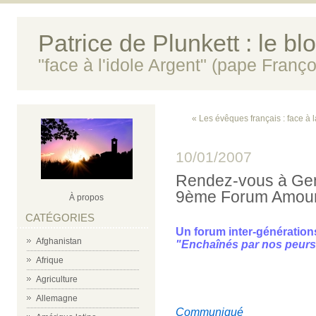
Patrice de Plunkett : le bl
"face à l'idole Argent" (pape Franço
« Les évêques français : face à 
10/01/2007
Rendez-vous à Genè
9ème Forum Amour
À propos
CATÉGORIES
Un forum inter-génération
Afghanistan
"Enchaînés par nos peurs..
Afrique
Agriculture
Allemagne
Communiqué