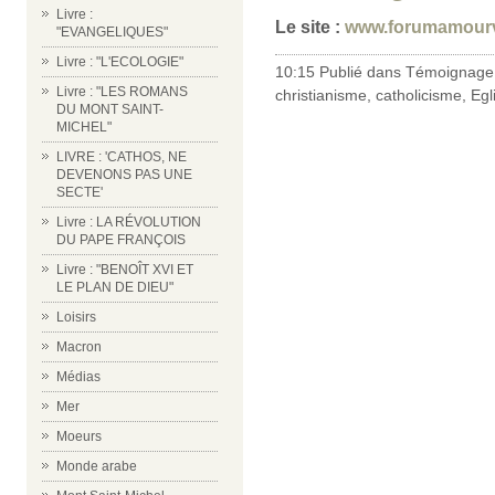
Livre :
Le site :
www.forumamourv
"EVANGELIQUES"
Livre : "L'ECOLOGIE"
10:15 Publié dans
Témoignage 
Livre : "LES ROMANS
christianisme
,
catholicisme
,
Egl
DU MONT SAINT-
MICHEL"
LIVRE : 'CATHOS, NE
DEVENONS PAS UNE
SECTE'
Livre : LA RÉVOLUTION
DU PAPE FRANÇOIS
Livre : "BENOÎT XVI ET
LE PLAN DE DIEU"
Loisirs
Macron
Médias
Mer
Moeurs
Monde arabe