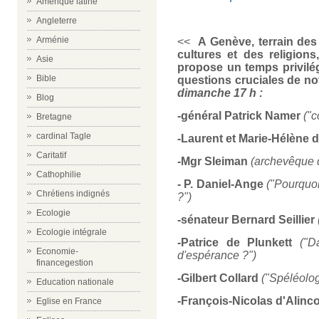
Amérique latine
Angleterre
Arménie
<<
A Genève, terrain des 
cultures et des religions
Asie
propose un temps privilég
Bible
questions cruciales de no
dimanche 17 h :
Blog
-général Patrick Namer
("
Bretagne
cardinal Tagle
-Laurent et Marie-Hélène 
Caritatif
-Mgr Sleiman
(archevêque 
Cathophilie
- P. Daniel-Ange
("Pourquoi
Chrétiens indignés
?")
Ecologie
-sénateur Bernard Seillier
Ecologie intégrale
-Patrice de Plunkett
("D
Economie-
d'espérance ?")
financegestion
-Gilbert Collard
("Spéléolog
Education nationale
-François-Nicolas d'Alinc
Eglise en France