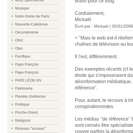
Mont Saint-Michel
bravo pour ce blog.
Musique
Cordialement,
Notre-Dame de Paris
Mickaël
Nouvelle-Calédonie
Écrit par :
Mickaël
| 05/01/200
Oecuménisme
> "Mais le web est-il réelle
ONU
chaînes de télévision ou le
Otan
Il l'est, différemment.
Pacifique
Pape François
Des exemples récents (cf l
Pape François
droite qui s'imposeraient da
PAPE LÉON XIV
désinformation médiatique, 
référence".
Patrimoine
Planète chrétienne
Pour, autant, le recours à I
Politique
conspirationnistes.
Proche-Orient
Les médias "de référence" bé
Religions
sont censés être spécialistes
Réseaux "sociaux"
couvre parfois la désinforma