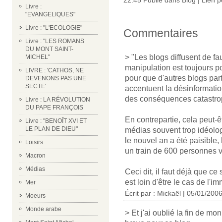
22:45 Publié dans
Blog
|
Lien 
Livre :
"EVANGELIQUES"
Livre : "L'ECOLOGIE"
Commentaires
Livre : "LES ROMANS
DU MONT SAINT-
> "Les blogs diffusent de fau
MICHEL"
manipulation est toujours pos
LIVRE : 'CATHOS, NE
pour que d'autres blogs par
DEVENONS PAS UNE
SECTE'
accentuent la désinformatio
des conséquences catastro
Livre : LA RÉVOLUTION
DU PAPE FRANÇOIS
En contrepartie, cela peut-
Livre : "BENOÎT XVI ET
LE PLAN DE DIEU"
médias souvent trop idéolog
le nouvel an a été paisible, 
Loisirs
un train de 600 personnes v
Macron
Médias
Ceci dit, il faut déjà que ce
est loin d'être le cas de l'i
Mer
Écrit par :
Mickaël
| 05/01/200
Moeurs
Monde arabe
> Et j'ai oublié la fin de 