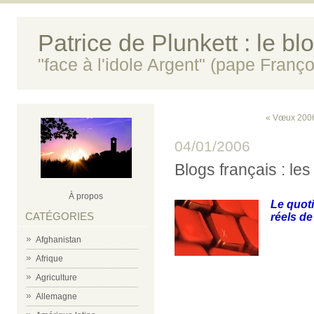
Patrice de Plunkett : le bl
"face à l'idole Argent" (pape Franço
« Vœux 2006
04/01/2006
Blogs français : le
À propos
Le quotid
CATÉGORIES
réels de
Afghanistan
Afrique
Agriculture
Allemagne