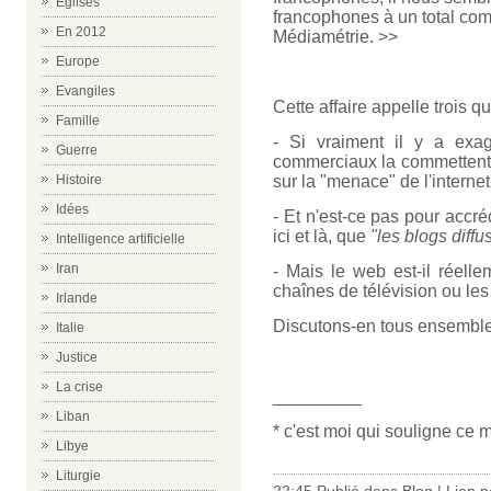
Eglises
francophones à un total comp
En 2012
Médiamétrie. >>
Europe
Evangiles
Cette affaire appelle trois q
Famille
- Si vraiment il y a exag
Guerre
commerciaux la commettent-il
Histoire
sur la "menace" de l'internet 
Idées
- Et n'est-ce pas pour accré
ici et là, que
"les blogs diff
Intelligence artificielle
Iran
- Mais le web est-il réelle
chaînes de télévision ou le
Irlande
Discutons-en tous ensemble
Italie
Justice
La crise
_________
Liban
* c'est moi qui souligne ce m
Libye
Liturgie