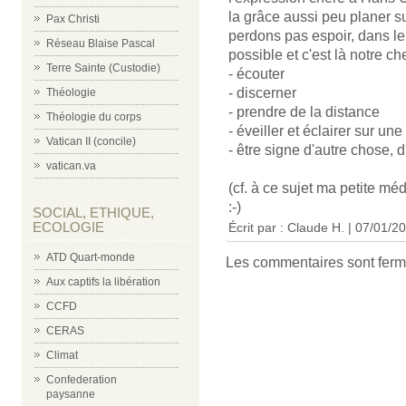
la grâce aussi peu planer su
Pax Christi
perdons pas espoir, dans l
Réseau Blaise Pascal
possible et c'est là notre ch
Terre Sainte (Custodie)
- écouter
- discerner
Théologie
- prendre de la distance
Théologie du corps
- éveiller et éclairer sur une
Vatican II (concile)
- être signe d'autre chose, d
vatican.va
(cf. à ce sujet ma petite méd
:-)
SOCIAL, ETHIQUE,
ECOLOGIE
Écrit par :
Claude H.
| 07/01/2
ATD Quart-monde
Les commentaires sont ferm
Aux captifs la libération
CCFD
CERAS
Climat
Confederation
paysanne