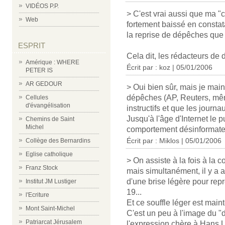
VIDÉOS P.P.
> C'est vrai aussi que ma "
Web
fortement baissé en constat
la reprise de dépêches que
ESPRIT
Cela dit, les rédacteurs de d
Amérique : WHERE
Écrit par :
koz
| 05/01/2006
PETER IS
AR GEDOUR
> Oui bien sûr, mais je mai
dépêches (AP, Reuters, mêm
Cellules
d'évangélisation
instructifs et que les journ
Jusqu'à l'âge d'Internet le 
Chemins de Saint
Michel
comportement désinformateur
Écrit par : Miklos | 05/01/2006
Collège des Bernardins
Eglise catholique
> On assiste à la fois à la 
Franz Stock
mais simultanément, il y a au
d'une brise légère pour rep
Institut JM Lustiger
19...
l'Ecriture
Et ce souffle léger est main
Mont Saint-Michel
C'est un peu à l'image du "
Patriarcat Jérusalem
l'expression chère à Hans U