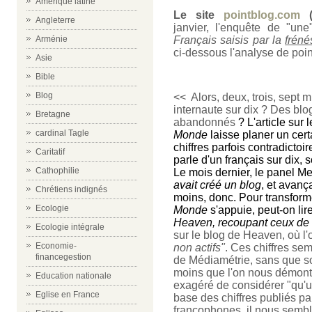
Amérique latine
Le site
pointblog.com
Angleterre
janvier, l'enquête de "un
Arménie
Français saisis par la
fréné
ci-dessous l'analyse de poi
Asie
Bible
Blog
<< Alors, deux, trois, sept m
internaute sur dix ? Des blo
Bretagne
abandonnés
? L'article sur
cardinal Tagle
Monde
laisse planer un cert
chiffres parfois contradictoi
Caritatif
parle d'un français sur dix, s
Cathophilie
Le mois dernier, le
panel Me
avait créé un blog
, et avança
Chrétiens indignés
moins, donc. Pour transformer
Ecologie
Monde
s'appuie, peut-on lir
Heaven, recoupant ceux de
Ecologie intégrale
sur le blog de Heaven, où l'
Economie-
non actifs"
. Ces chiffres sem
financegestion
de Médiamétrie, sans que so
moins que l'on nous démontre
Education nationale
exagéré de considérer "qu'un
Eglise en France
base des chiffres publiés pa
francophones, il nous sembl