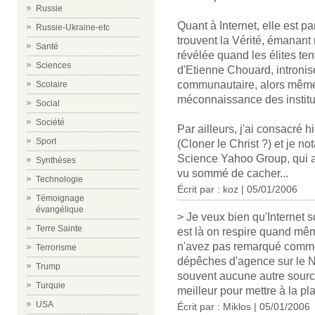
Russie
Quant à Internet, elle est pa
Russie-Ukraine-etc
trouvent la Vérité, émanant
Santé
révélée quand les élites ten
Sciences
d'Etienne Chouard, intronisé
communautaire, alors même 
Scolaire
méconnaissance des institut
Social
Société
Par ailleurs, j'ai consacré h
Sport
(Cloner le Christ ?) et je n
Science Yahoo Group, qui au
Synthèses
vu sommé de cacher...
Technologie
Écrit par :
koz
| 05/01/2006
Témoignage
évangélique
> Je veux bien qu'Internet s
Terre Sainte
est là on respire quand mê
n'avez pas remarqué comme o
Terrorisme
dépêches d'agence sur le Ne
Trump
souvent aucune autre sourc
Turquie
meilleur pour mettre à la p
USA
Écrit par : Miklos | 05/01/2006