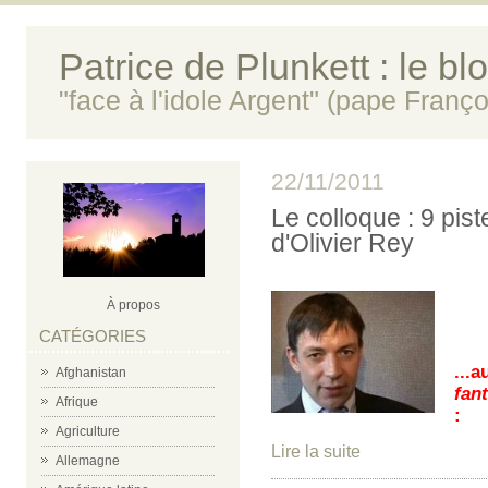
Patrice de Plunkett : le bl
"face à l'idole Argent" (pape Franço
22/11/2011
Le colloque : 9 pist
d'Olivier Rey
À propos
CATÉGORIES
...a
Afghanistan
fan
Afrique
:
Agriculture
Lire la suite
Allemagne