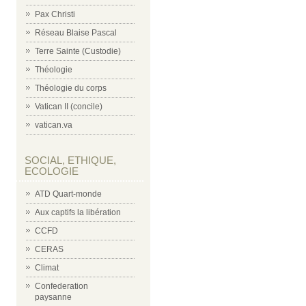
Pax Christi
Réseau Blaise Pascal
Terre Sainte (Custodie)
Théologie
Théologie du corps
Vatican II (concile)
vatican.va
SOCIAL, ETHIQUE,
ECOLOGIE
ATD Quart-monde
Aux captifs la libération
CCFD
CERAS
Climat
Confederation
paysanne