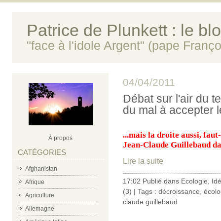
Patrice de Plunkett : le bl
"face à l'idole Argent" (pape Franço
04/04/2011
Débat sur l'air du t
du mal à accepter le
...mais la droite aussi, faut
À propos
Jean-Claude Guillebaud d
CATÉGORIES
Lire la suite
Afghanistan
17:02 Publié dans
Ecologie
,
Id
Afrique
(3)
| Tags :
décroissance
,
écolo
Agriculture
claude guillebaud
Allemagne