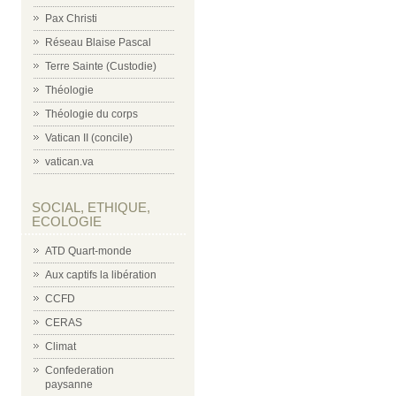
Pax Christi
Réseau Blaise Pascal
Terre Sainte (Custodie)
Théologie
Théologie du corps
Vatican II (concile)
vatican.va
SOCIAL, ETHIQUE,
ECOLOGIE
ATD Quart-monde
Aux captifs la libération
CCFD
CERAS
Climat
Confederation
paysanne