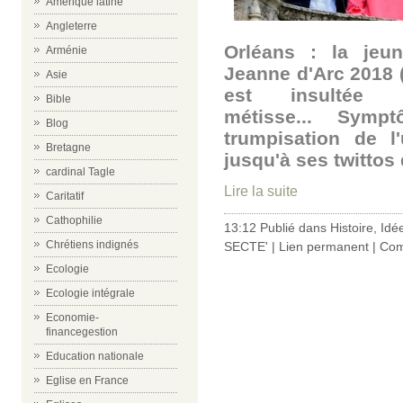
Amérique latine
Angleterre
Orléans : la jeun
Arménie
Jeanne d'Arc 2018 (
Asie
est insultée
Bible
métisse... Symp
Blog
trumpisation de l'
Bretagne
jusqu'à ses twittos
cardinal Tagle
Lire la suite
Caritatif
Cathophilie
13:12 Publié dans
Histoire
,
Idé
Chrétiens indignés
SECTE'
|
Lien permanent
|
Com
Ecologie
Ecologie intégrale
Economie-
financegestion
Education nationale
Eglise en France