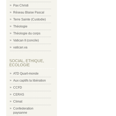
Pax Christi
Réseau Blaise Pascal
Terre Sainte (Custodie)
Théologie
Théologie du corps
Vatican II (concile)
vatican.va
SOCIAL, ETHIQUE,
ECOLOGIE
ATD Quart-monde
Aux captifs la libération
CCFD
CERAS
Climat
Confederation
paysanne