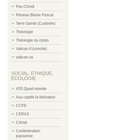
Pax Christi
Réseau Blaise Pascal
Terre Sainte (Custodie)
Théologie
Théologie du corps
Vatican II (concile)
vatican.va
SOCIAL, ETHIQUE,
ECOLOGIE
ATD Quart-monde
Aux captifs la libération
CCFD
CERAS
Climat
Confederation
paysanne