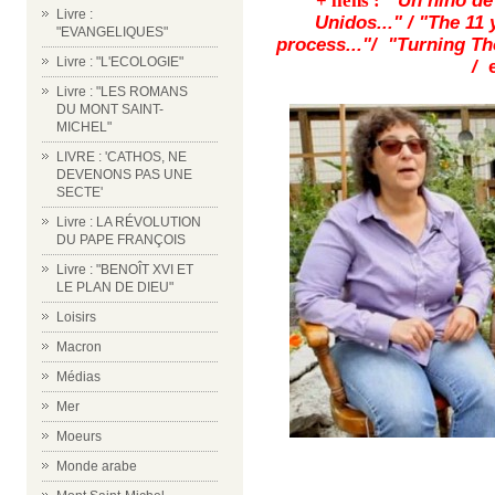
+ liens :
"Un niño de
Livre :
Unidos..." /
"
The 11 
"EVANGELIQUES"
process..."/
"
Turning
Th
Livre : "L'ECOLOGIE"
/
e
Livre : "LES ROMANS
DU MONT SAINT-
MICHEL"
LIVRE : 'CATHOS, NE
DEVENONS PAS UNE
SECTE'
Livre : LA RÉVOLUTION
DU PAPE FRANÇOIS
Livre : "BENOÎT XVI ET
LE PLAN DE DIEU"
Loisirs
Macron
Médias
Mer
Moeurs
Monde arabe