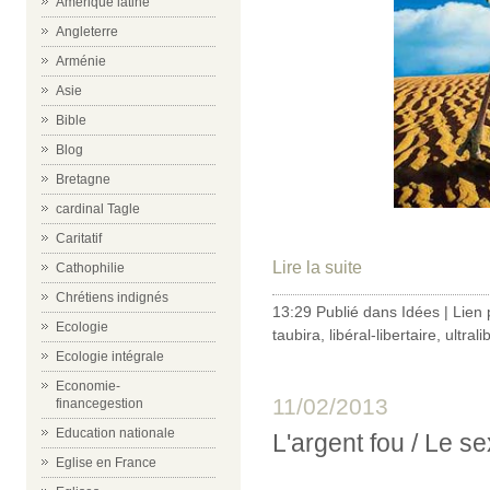
Amérique latine
Angleterre
Arménie
Asie
Bible
Blog
Bretagne
cardinal Tagle
Caritatif
Lire la suite
Cathophilie
Chrétiens indignés
13:29 Publié dans
Idées
|
Lien
Ecologie
taubira
,
libéral-libertaire
,
ultral
Ecologie intégrale
Economie-
11/02/2013
financegestion
Education nationale
L'argent fou / Le s
Eglise en France