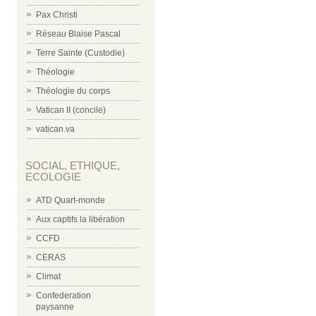
Pax Christi
Réseau Blaise Pascal
Terre Sainte (Custodie)
Théologie
Théologie du corps
Vatican II (concile)
vatican.va
SOCIAL, ETHIQUE,
ECOLOGIE
ATD Quart-monde
Aux captifs la libération
CCFD
CERAS
Climat
Confederation
paysanne