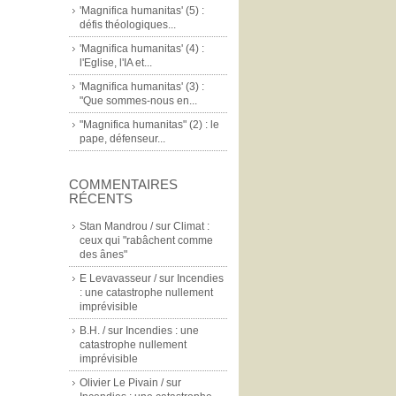
'Magnifica humanitas' (5) :
défis théologiques...
'Magnifica humanitas' (4) :
l'Eglise, l'IA et...
'Magnifica humanitas' (3) :
"Que sommes-nous en...
"Magnifica humanitas" (2) : le
pape, défenseur...
COMMENTAIRES
RÉCENTS
Stan Mandrou /
sur
Climat :
ceux qui "rabâchent comme
des ânes"
E Levavasseur /
sur
Incendies
: une catastrophe nullement
imprévisible
B.H. /
sur
Incendies : une
catastrophe nullement
imprévisible
Olivier Le Pivain /
sur