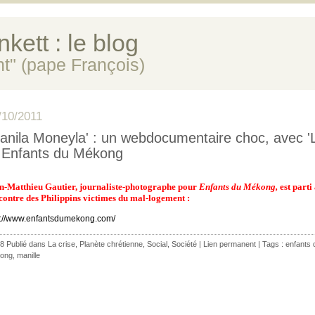
kett : le blog
ent" (pape François)
/10/2011
anila Moneyla' : un webdocumentaire choc, avec 'L
 Enfants du Mékong
n-Matthieu Gautier, journaliste-photographe pour
Enfants du Mékong,
est parti 
contre des Philippins victimes du mal-logement :
p://www.enfantsdumekong.com/
8 Publié dans
La crise
,
Planète chrétienne
,
Social
,
Société
|
Lien permanent
| Tags :
enfants 
ong
,
manille