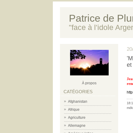
Patrice de Plun
"face à l'idole Arg
20
'M
et
Jea
À propos
ren
CATÉGORIES
htt
Afghanistan
18:1
mék
Afrique
Agriculture
Allemagne