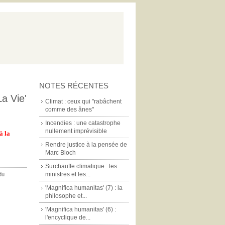
NOTES RÉCENTES
a Vie'
Climat : ceux qui "rabâchent
comme des ânes"
Incendies : une catastrophe
nullement imprévisible
à la
Rendre justice à la pensée de
Marc Bloch
Surchauffe climatique : les
ministres et les...
du
'Magnifica humanitas' (7) : la
philosophe et...
'Magnifica humanitas' (6) :
l'encyclique de...