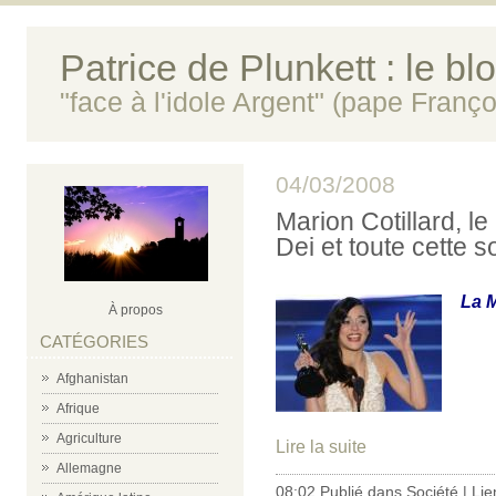
Patrice de Plunkett : le bl
"face à l'idole Argent" (pape Franço
04/03/2008
Marion Cotillard, l
Dei et toute cette 
La M
À propos
CATÉGORIES
Afghanistan
Afrique
Agriculture
Lire la suite
Allemagne
08:02 Publié dans
Société
|
Lie