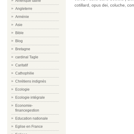
Amérique latine
cotillard
,
opus dei
,
coluche
,
com
Angleterre
Arménie
Asie
Bible
Blog
Bretagne
cardinal Tagle
Caritatif
Cathophilie
Chrétiens indignés
Ecologie
Ecologie intégrale
Economie-
financegestion
Education nationale
Eglise en France