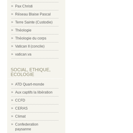
Pax Christi
Réseau Blaise Pascal
Terre Sainte (Custodie)
Théologie
Théologie du corps
Vatican II (concile)
vatican.va
SOCIAL, ETHIQUE,
ECOLOGIE
ATD Quart-monde
Aux captifs la libération
CCFD
CERAS
Climat
Confederation
paysanne