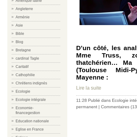
Amérique latine
Angleterre
Arménie
Asie
Bible
Blog
D’un côté, les anal
Bretagne
Mme Truss, zom
cardinal Tagle
thatchérien… Ma 
Caritatif
(Toulouse Midi-P
Cathophilie
Mayenne :
Chrétiens indignés
Lire la suite
Ecologie
Ecologie intégrale
11:28 Publié dans
Ecologie inté
permanent
|
Commentaires (13
Economie-
financegestion
Education nationale
Eglise en France