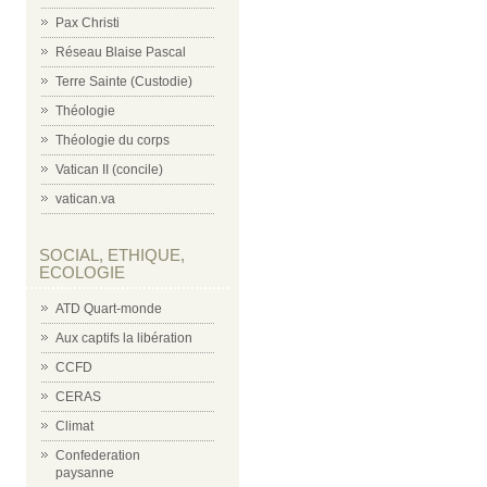
Pax Christi
Réseau Blaise Pascal
Terre Sainte (Custodie)
Théologie
Théologie du corps
Vatican II (concile)
vatican.va
SOCIAL, ETHIQUE,
ECOLOGIE
ATD Quart-monde
Aux captifs la libération
CCFD
CERAS
Climat
Confederation
paysanne