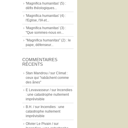
'Magnifica humanitas' (5) :
défis théologiques...
'Magnifica humanitas' (4) :
l'Eglise, l'IA et...
'Magnifica humanitas' (3) :
"Que sommes-nous en...
"Magnifica humanitas" (2) : le
pape, défenseur...
COMMENTAIRES
RÉCENTS
Stan Mandrou /
sur
Climat :
ceux qui "rabâchent comme
des ânes"
E Levavasseur /
sur
Incendies
: une catastrophe nullement
imprévisible
B.H. /
sur
Incendies : une
catastrophe nullement
imprévisible
Olivier Le Pivain /
sur