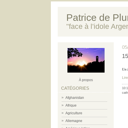
Patrice de Plun
"face à l'idole Arg
05
15
Un l
Lire
À propos
CATÉGORIES
10:1
cath
Afghanistan
Afrique
Agriculture
Allemagne