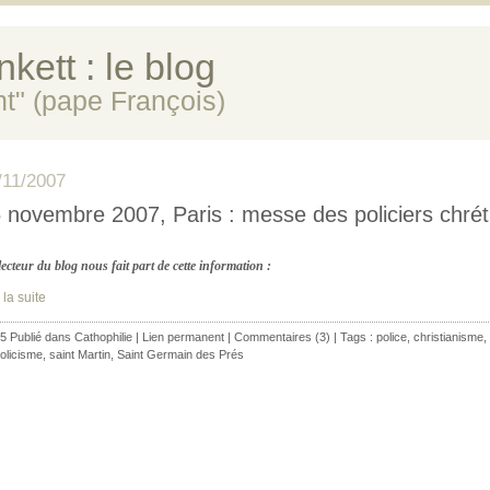
kett : le blog
ent" (pape François)
/11/2007
 novembre 2007, Paris : messe des policiers chrét
ecteur du blog nous fait part de cette information :
 la suite
5 Publié dans
Cathophilie
|
Lien permanent
|
Commentaires (3)
| Tags :
police
,
christianisme
,
olicisme
,
saint Martin
,
Saint Germain des Prés