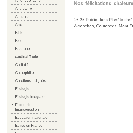
Amérique latine
Nos félicitations chaleur
Angleterre
Arménie
16:25 Publié dans
Planète chré
Asie
Avranches
,
Coutances
,
Mont St
Bible
Blog
Bretagne
cardinal Tagle
Caritatif
Cathophilie
Chrétiens indignés
Ecologie
Ecologie intégrale
Economie-
financegestion
Education nationale
Eglise en France