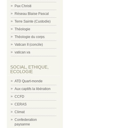
Pax Christi
Réseau Blaise Pascal
Terre Sainte (Custodie)
Théologie
Théologie du corps
Vatican II (concile)
vatican.va
SOCIAL, ETHIQUE,
ECOLOGIE
ATD Quart-monde
Aux captifs la libération
CCFD
CERAS
Climat
Confederation
paysanne