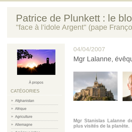
Patrice de Plunkett : le bl
"face à l'idole Argent" (pape Franço
04/04/2007
Mgr Lalanne, évêq
À propos
CATÉGORIES
Afghanistan
Afrique
m
Agriculture
Mgr Stanislas Lalanne de
Allemagne
plus visités de la planète.