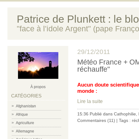
Patrice de Plunkett : le bl
"face à l'idole Argent" (pape Franço
29/12/2011
Météo France + OMM
réchauffe"
Aucun doute scientifique
À propos
monde :
CATÉGORIES
Lire la suite
Afghanistan
15:36 Publié dans
Cathophilie
,
Afrique
Commentaires (11)
| Tags :
réc
Agriculture
Allemagne