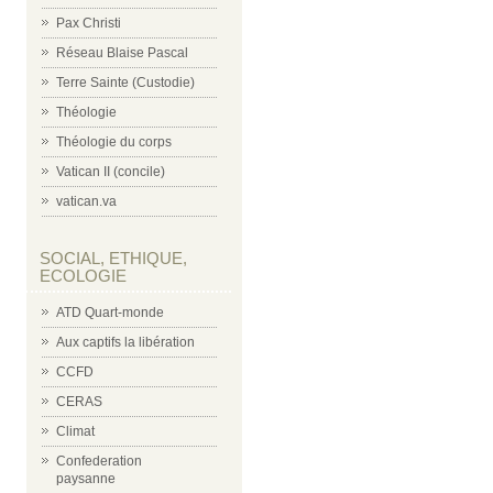
Pax Christi
Réseau Blaise Pascal
Terre Sainte (Custodie)
Théologie
Théologie du corps
Vatican II (concile)
vatican.va
SOCIAL, ETHIQUE,
ECOLOGIE
ATD Quart-monde
Aux captifs la libération
CCFD
CERAS
Climat
Confederation
paysanne