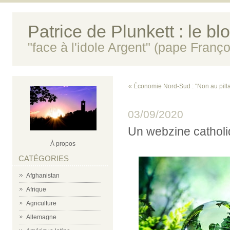
Patrice de Plunkett : le bl
"face à l'idole Argent" (pape Franço
« Économie Nord-Sud : "Non au pilla
03/09/2020
Un webzine catholiq
À propos
CATÉGORIES
Afghanistan
Afrique
Agriculture
Allemagne