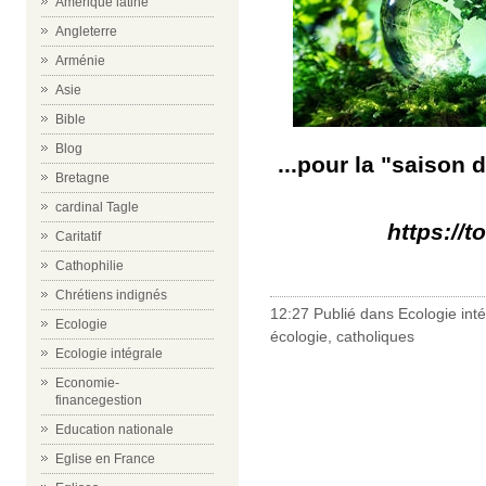
Amérique latine
Angleterre
Arménie
Asie
Bible
Blog
...pour la "saison 
Bretagne
cardinal Tagle
https://t
Caritatif
Cathophilie
Chrétiens indignés
12:27 Publié dans
Ecologie int
Ecologie
écologie
,
catholiques
Ecologie intégrale
Economie-
financegestion
Education nationale
Eglise en France