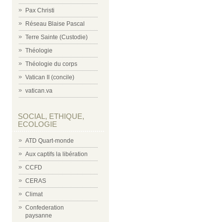
Pax Christi
Réseau Blaise Pascal
Terre Sainte (Custodie)
Théologie
Théologie du corps
Vatican II (concile)
vatican.va
SOCIAL, ETHIQUE,
ECOLOGIE
ATD Quart-monde
Aux captifs la libération
CCFD
CERAS
Climat
Confederation
paysanne