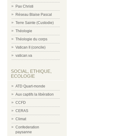
Pax Christi
Réseau Blaise Pascal
Terre Sainte (Custodie)
Théologie
Théologie du corps
Vatican II (concile)
vatican.va
SOCIAL, ETHIQUE,
ECOLOGIE
ATD Quart-monde
Aux captifs la libération
CCFD
CERAS
Climat
Confederation
paysanne