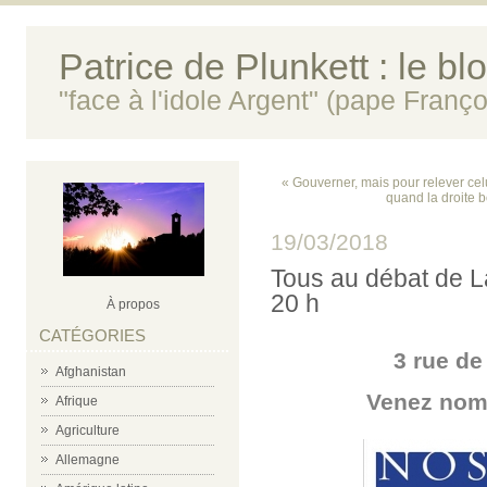
Patrice de Plunkett : le bl
"face à l'idole Argent" (pape Franço
« Gouverner, mais pour relever cel
quand la droite b
19/03/2018
Tous au débat de L
20 h
À propos
CATÉGORIES
3 rue de
Afghanistan
Venez nomb
Afrique
Agriculture
Allemagne