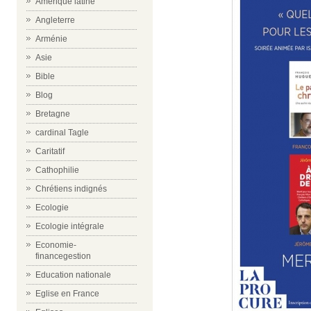
Amérique latine
Angleterre
Arménie
Asie
Bible
Blog
Bretagne
cardinal Tagle
Caritatif
Cathophilie
Chrétiens indignés
Ecologie
Ecologie intégrale
Economie-
financegestion
Education nationale
Eglise en France