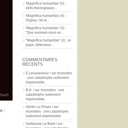
'Magnifica humanitas' (5) :
défis théologiques...
'Magnifica humanitas' (4) :
l'Eglise, l'IA et...
'Magnifica humanitas' (3) :
"Que sommes-nous en...
"Magnifica humanitas" (2) : le
pape, défenseur...
COMMENTAIRES
RÉCENTS
E Levavasseur /
sur
Incendies
: une catastrophe nullement
imprévisible
B.H. /
sur
Incendies : une
catastrophe nullement
imprévisible
Olivier Le Pivain /
sur
e :
Incendies : une catastrophe
nullement imprévisible
Guillaume Le Bizet /
sur