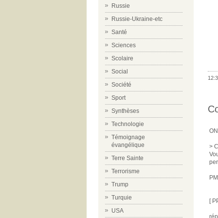
Russie
Russie-Ukraine-etc
Santé
Sciences
Scolaire
Social
12:3
Société
Sport
C
Synthèses
Technologie
ON
Témoignage
évangélique
> C
Vou
Terre Sainte
per
Terrorisme
PM
Trump
Turquie
[ P
USA
ré