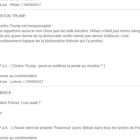
it par : PMalo / | 05/09/2017
INTON-TRUMP
ertes Trump est irresponsable
s rappelons aussi le non choix que fut cette élection: Hillary n'était pas moins dan
st une grave derive de la democratie (enfin meme pas derive d'ailleurs, c'est
boutissement logique de la philosophie libérale qui l'a portée).
P à L. - Clinton-Trump : peut-on préférer la peste au choléra ? ]
ponse au commentaire
it par : Ludovic / | 05/09/2017
BRICK
Mein Führer, I can walk !"
x
P à A. - L'heure vient de projeter 'Folamour' (avec débat) dans tous les lycées de Fra
ponse au commentaire