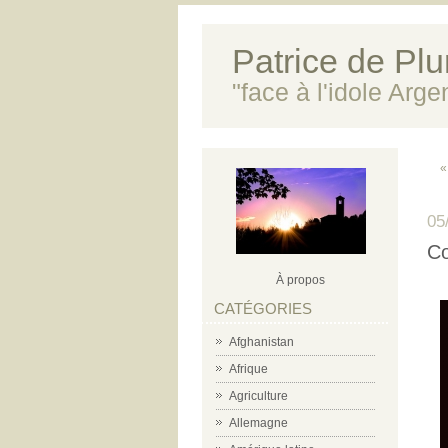
Patrice de Plun
"face à l'idole Arg
«
05
Co
À propos
CATÉGORIES
Afghanistan
Afrique
Agriculture
Allemagne