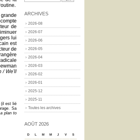
outine.
ARCHIVES
e grande
d compte
2026-08
cteur de
diminuer
2026-07
gers lui
2026-06
cain est
cteur de
2026-05
rangère
2026-04
radicale
y Newman
2026-03
 / We'll
2026-02
2026-01
2025-12
2025-11
il est lié
Toutes les archives
urage. Sa
a plan to
AOÛT 2026
D
L
M
M
J
V
S