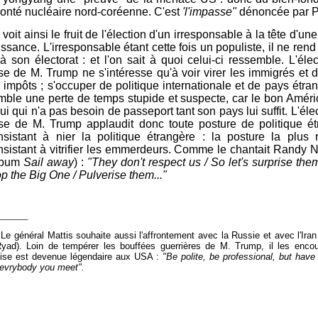
lonté nucléaire nord-coréenne. C'est
'l'impasse"
dénoncée par P
voit ainsi le fruit de l'élection d'un irresponsable à la tête d'un
ssance. L'irresponsable étant cette fois un populiste, il ne ren
'à son électorat : et l'on sait à quoi celui-ci ressemble. L'éle
se de M. Trump ne s'intéresse qu'à voir virer les immigrés et 
 impôts ; s'occuper de politique internationale et de pays étran
mble une perte de temps stupide et suspecte, car le bon Améri
ui qui n'a pas besoin de passeport tant son pays lui suffit. L'éle
se de M. Trump applaudit donc toute posture de politique ét
nsistant à nier la politique étrangère : la posture la plus 
nsistant à vitrifier les emmerdeurs. Comme le chantait Rand
lbum
Sail away
) :
"They don't respect us / So let's surprise them
p the Big One / Pulverise them..."
_______
 Le général Mattis souhaite aussi l'affrontement avec la Russie et avec l'Iran (
yad). Loin de tempérer les bouffées guerrières de M. Trump, il les enco
ise est devenue légendaire aux USA :
"Be polite, be professional, but have 
l evrybody you meet".