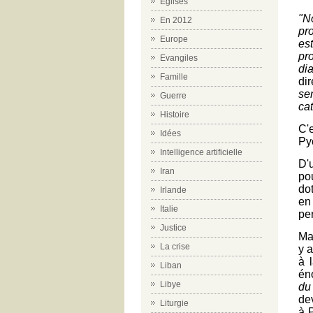
Eglises
"N
En 2012
pr
Europe
es
pro
Evangiles
di
Famille
di
se
Guerre
ca
Histoire
C'
Idées
Py
Intelligence artificielle
D'
Iran
po
dot
Irlande
en
Italie
pe
Justice
Mai
La crise
y a
à 
Liban
én
Libye
du
de
Liturgie
à 