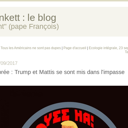
kett : le blog
ent" (pape François)
 Tous les Américains ne sont pas dupes
|
Page d'accueil
|
Ecologie intégrale, 23 s
T
/09/2017
rée : Trump et Mattis se sont mis dans l'impasse