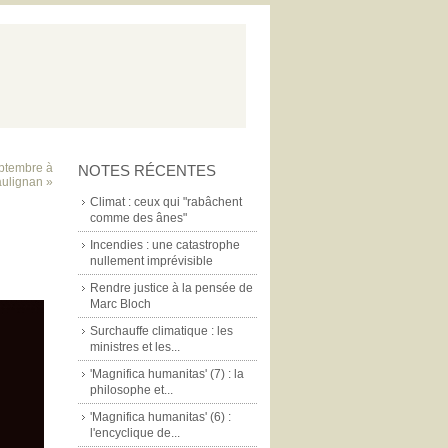
eptembre à
NOTES RÉCENTES
aulignan »
Climat : ceux qui "rabâchent
comme des ânes"
Incendies : une catastrophe
nullement imprévisible
Rendre justice à la pensée de
Marc Bloch
Surchauffe climatique : les
ministres et les...
'Magnifica humanitas' (7) : la
philosophe et...
'Magnifica humanitas' (6) :
l'encyclique de...