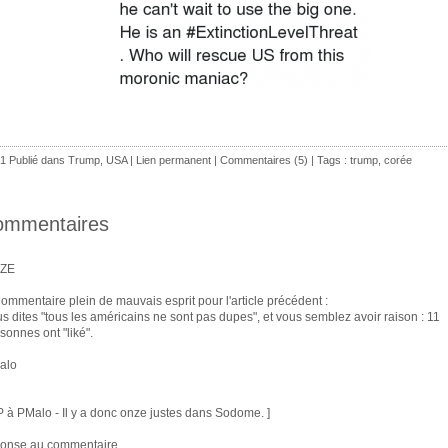
1 Publié dans
Trump
,
USA
|
Lien permanent
|
Commentaires (5)
| Tags :
trump
,
corée
ommentaires
ZE
ommentaire plein de mauvais esprit pour l'article précédent :
s dites "tous les américains ne sont pas dupes", et vous semblez avoir raison : 11
sonnes ont "liké".
alo
P à PMalo - Il y a donc onze justes dans Sodome. ]
ponse au commentaire