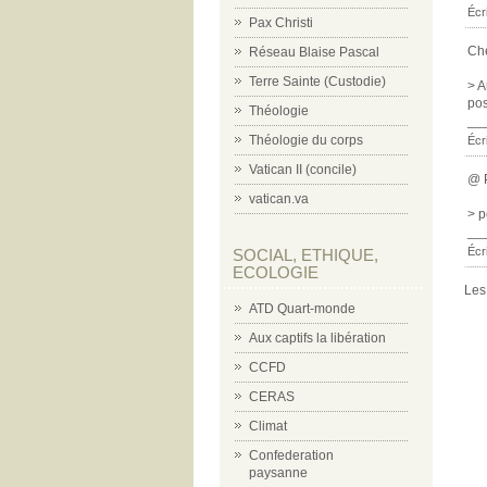
Écri
Pax Christi
Che
Réseau Blaise Pascal
Terre Sainte (Custodie)
> A
pos
Théologie
__
Théologie du corps
Écr
Vatican II (concile)
@ P
vatican.va
> p
__
Écr
SOCIAL, ETHIQUE,
ECOLOGIE
Les
ATD Quart-monde
Aux captifs la libération
CCFD
CERAS
Climat
Confederation
paysanne