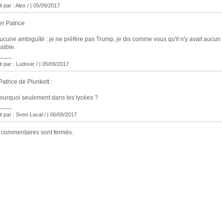
t par : Alex / | 05/09/2017
r Patrice
ucune ambiguïté : je ne préfère pas Trump, je dis comme vous qu'il n'y avait aucun
sible.
____
it par : Ludovic / | 05/09/2017
atrice de Plunkett :
ourquoi seulement dans les lycées ?
____
it par :
Sven Laval /
| 06/09/2017
 commentaires sont fermés.