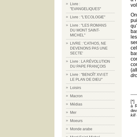
Livre :
vo
"EVANGELIQUES"
On 
Livre : "L'ECOLOGIE"
pui
qu
Livre : "LES ROMANS
DU MONT SAINT-
ba
MICHEL"
les
se
LIVRE : 'CATHOS, NE
cel
DEVENONS PAS UNE
ba
SECTE'
co
Livre : LA RÉVOLUTION
co
DU PAPE FRANÇOIS
(a
Livre : "BENOÎT XVI ET
dro
LE PLAN DE DIEU"
Loisirs
___
Macron
[*]
Médias
à R
dev
Mer
kil
Moeurs
Monde arabe