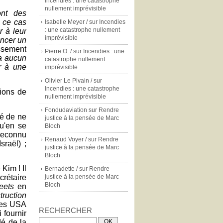
Incendies : une catastrophe
nullement imprévisible
ont des
s ce cas
Isabelle Meyer /
sur
Incendies
: une catastrophe nullement
r à leur
imprévisible
ancer un
ssement
Pierre O. /
sur
Incendies : une
'a aucun
catastrophe nullement
r à une
imprévisible
Olivier Le Pivain /
sur
Incendies : une catastrophe
ions de
nullement imprévisible
Fondudaviation
sur
Rendre
dé de ne
justice à la pensée de Marc
u'en se
Bloch
econnu
Renaud Voyer /
sur
Rendre
sraël) ;
justice à la pensée de Marc
Bloch
Kim ! Il
Bernadette /
sur
Rendre
crétaire
justice à la pensée de Marc
Bloch
eets
en
truction
les USA
RECHERCHER
i fournir
é de la