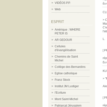
VIDÉOS P.P.
Écr
Web
CL
> C
ESPRIT
Mai
C'e
Amérique : WHERE
l'a
PETER IS
L.
AR GEDOUR
Cellules
d'évangélisation
[ P
Chemins de Saint
ré
Michel
Écr
Collège des Bernardins
KU
Eglise catholique
> "
Franz Stock
Ale
Institut JM Lustiger
l'Ecriture
[ P
Mont Saint-Michel
ré
Patriarcat Jérusalem