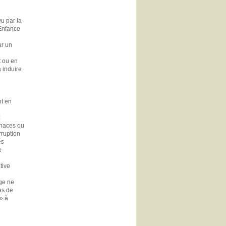
u par la
'Enfance
ar un
t ou en
à induire
nt en
:
enaces ou
rruption
es
e
tive
uge ne
es de
 » à