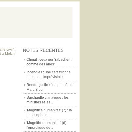
re civil"
|
NOTES RÉCENTES
d à Metz »
Climat : ceux qui "rabâchent
comme des ânes"
Incendies : une catastrophe
nullement imprévisible
Rendre justice à la pensée de
Marc Bloch
Surchauffe climatique : les
ministres et les...
'Magnifica humanitas' (7) : la
philosophe et...
'Magnifica humanitas' (6) :
l'encyclique de...