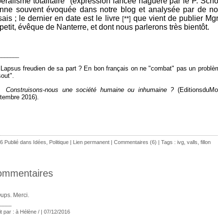
ibéralisme totalitaire" (expression lancée naguère par le P. Sch
nne souvent évoquée dans notre blog et analysée par de n
ais ; le dernier en date est le livre
que vient de publier Mg
[**]
etit, évêque de Nanterre, et dont nous parlerons très bientôt.
_______
 Lapsus freudien de sa part ? En bon français on ne "combat" pas un problèm
sout".
*]
Construisons-nous une société humaine ou inhumaine ?
(EditionsduMo
tembre 2016).
6 Publié dans
Idées
,
Politique
|
Lien permanent
|
Commentaires (6)
| Tags :
ivg
,
valls
,
fillon
ommentaires
ups. Merci.
____
it par : à Hélène / | 07/12/2016