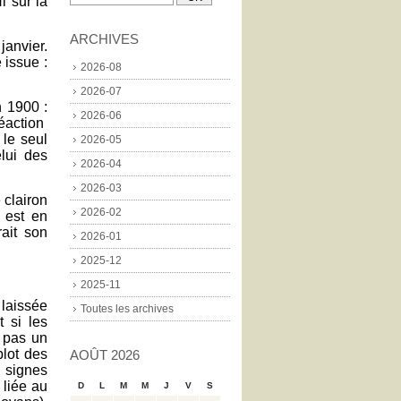
i sur la
ARCHIVES
janvier.
 issue :
2026-08
2026-07
 1900 :
2026-06
éaction
 le seul
2026-05
elui des
2026-04
.
2026-03
 clairon
2026-02
est en
rait son
2026-01
2025-12
2025-11
 laissée
Toutes les archives
t si les
t pas un
lot des
AOÛT 2026
s signes
 liée au
D
L
M
M
J
V
S