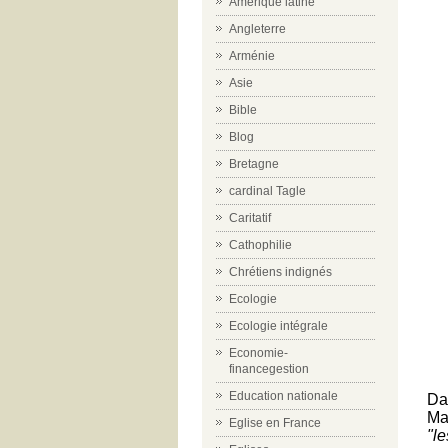
Amérique latine
Angleterre
Arménie
Asie
Bible
Blog
Bretagne
cardinal Tagle
Caritatif
Cathophilie
Chrétiens indignés
Ecologie
Ecologie intégrale
Economie-
financegestion
Education nationale
Da
Ma
Eglise en France
"le