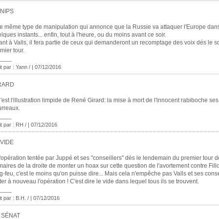
NIPS
e même type de manipulation qui annonce que la Russie va attaquer l'Europe dan
lques instants... enfin, tout à l'heure, ou du moins avant ce soir.
nt à Valls, il fera partie de ceux qui demanderont un recomptage des voix dés le so
mier tour.
____
it par : Yann / | 07/12/2016
RARD
'est l'illustration limpide de René Girard: la mise à mort de l'innocent rabiboche ses
rreaux.
____
it par : RH / | 07/12/2016
 VIDE
'opération tentée par Juppé et ses "conseillers" dès le lendemain du premier tour 
maires de la droite de monter un hoax sur cette question de l'avortement contre Fillo
g-feu, c'est le moins qu'on puisse dire... Mais cela n'empêche pas Valls et ses conse
ter à nouveau l'opération ! C'est dire le vide dans lequel tous ils se trouvent.
____
it par : B.H. / | 07/12/2016
 SÉNAT