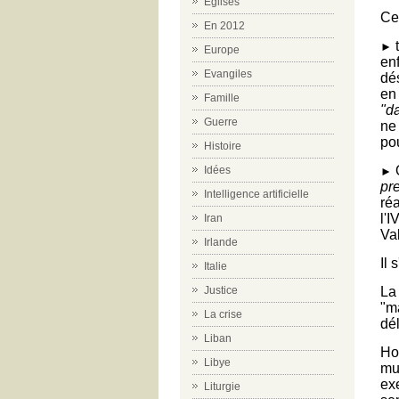
Eglises
Ce
En 2012
t
►
Europe
en
Evangiles
dés
en
Famille
"d
Guerre
ne
pou
Histoire
Q
Idées
►
pre
Intelligence artificielle
réa
l'
Iran
Val
Irlande
Il 
Italie
La
Justice
"m
La crise
dé
Liban
Ho
Libye
mu
ex
Liturgie