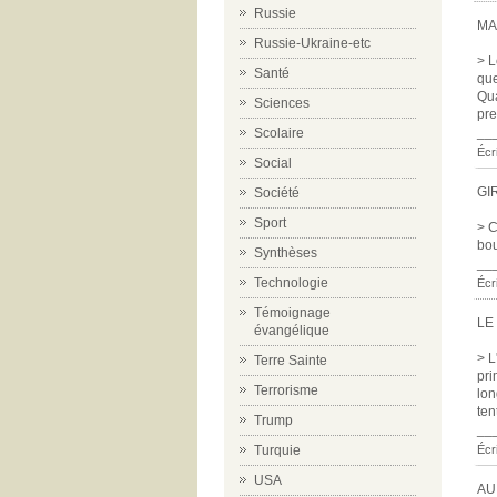
Russie
MA
Russie-Ukraine-etc
> L
Santé
que
Qua
Sciences
pre
__
Scolaire
Écr
Social
GI
Société
Sport
> C
bou
Synthèses
__
Technologie
Écr
Témoignage
LE
évangélique
> L
Terre Sainte
pri
Terrorisme
lon
ten
Trump
__
Écr
Turquie
USA
AU