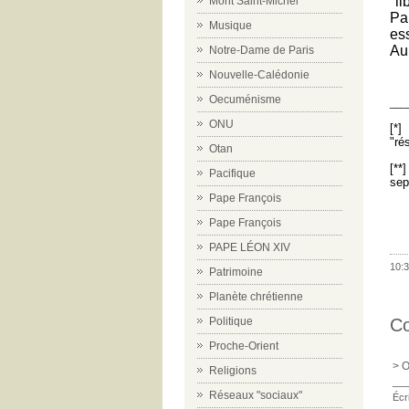
"l
Mont Saint-Michel
Pa
Musique
ess
Aup
Notre-Dame de Paris
Nouvelle-Calédonie
Oecuménisme
___
ONU
[*]
"ré
Otan
[*
Pacifique
sep
Pape François
Pape François
PAPE LÉON XIV
10:3
Patrimoine
Planète chrétienne
C
Politique
Proche-Orient
> O
Religions
__
Réseaux "sociaux"
Écr