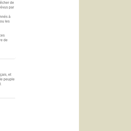
pêcher de
révus par
onnés à
 ou les
ces
re de
çais, et
 le peuple
.