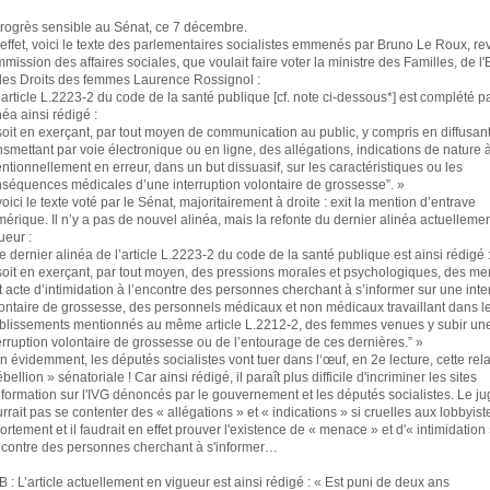
rogrès sensible au Sénat, ce 7 décembre.
effet, voici le texte des parlementaires socialistes emmenés par Bruno Le Roux, rev
mission des affaires sociales, que voulait faire voter la ministre des Familles, de l
des Droits des femmes Laurence Rossignol :
’article L.2223-2 du code de la santé publique [cf. note ci-dessous*] est complété p
néa ainsi rédigé :
soit en exerçant, par tout moyen de communication au public, y compris en diffusan
nsmettant par voie électronique ou en ligne, des allégations, indications de nature 
entionnellement en erreur, dans un but dissuasif, sur les caractéristiques ou les
séquences médicales d’une interruption volontaire de grossesse”. »
voici le texte voté par le Sénat, majoritairement à droite : exit la mention d’entrave
érique. Il n’y a pas de nouvel alinéa, mais la refonte du dernier alinéa actuelleme
ueur :
e dernier alinéa de l’article L.2223-2 du code de la santé publique est ainsi rédigé 
soit en exerçant, par tout moyen, des pressions morales et psychologiques, des m
t acte d’intimidation à l’encontre des personnes cherchant à s’informer sur une inte
ontaire de grossesse, des personnels médicaux et non médicaux travaillant dans l
blissements mentionnés au même article L.2212-2, des femmes venues y subir un
erruption volontaire de grossesse ou de l’entourage de ces dernières.” »
n évidemment, les députés socialistes vont tuer dans l‘œuf, en 2e lecture, cette rela
ébellion » sénatoriale ! Car ainsi rédigé, il paraît plus difficile d'incriminer les sites
nformation sur l'IVG dénoncés par le gouvernement et les députés socialistes. Le j
rrait pas se contenter des « allégations » et « indications » si cruelles aux lobbyist
vortement et il faudrait en effet prouver l'existence de « menace » et d'« intimidation
ncontre des personnes cherchant à s'informer…
B : L’article actuellement en vigueur est ainsi rédigé : « Est puni de deux ans