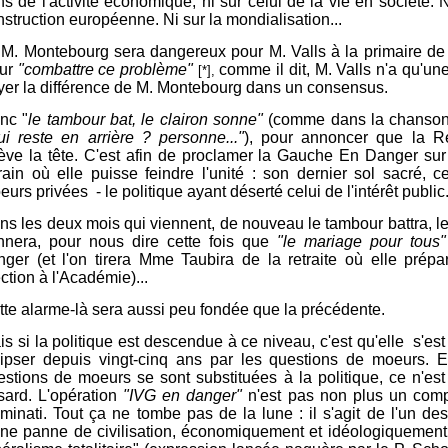
s de l'activité économique, ni sur celui de la vie en société. N
struction européenne. Ni sur la mondialisation...
 M. Montebourg sera dangereux pour M. Valls à la primaire de 
ur
"combattre ce problème"
comme il dit, M. Valls n'a qu'une
[*],
yer la différence de M. Montebourg dans un consensus.
nc "
le tambour bat, le clairon sonne"
(comme dans la chanson
ui reste en arrière ? personne..."
), pour annoncer que la R
lève la tête. C'est afin de proclamer la Gauche En Danger sur
rrain où elle puisse feindre l'unité : son dernier sol sacré, c
eurs privées - le politique ayant déserté
celui de l'intérêt public
ns les deux mois qui viennent, de nouveau le tambour battra, le
nnera, pour nous dire cette fois que
"le mariage pour tous"
nger (et l'on tirera Mme Taubira de la retraite où elle prépa
ction à l'Académie)...
tte alarme-là sera aussi peu fondée que la précédente.
s si la politique est descendue à ce niveau, c'est qu'elle s'est
lipser depuis vingt-cinq ans par les questions de moeurs. E
estions de moeurs se sont substituées à la politique, ce n'es
sard. L'opération
"IVG en danger"
n'est pas non plus un comp
luminati. Tout ça ne tombe pas de la lune : il s'agit de l'un de
une panne de civilisation, économiquement et idéologiquement