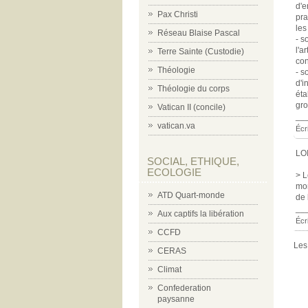
d'e
Pax Christi
pra
les
Réseau Blaise Pascal
- s
l'a
Terre Sainte (Custodie)
con
Théologie
- s
d'i
Théologie du corps
éta
gro
Vatican II (concile)
__
vatican.va
Écr
LO
SOCIAL, ETHIQUE,
ECOLOGIE
> L
mon
ATD Quart-monde
de 
__
Aux captifs la libération
Écr
CCFD
Les
CERAS
Climat
Confederation
paysanne