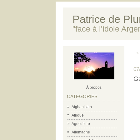
Patrice de Plun
"face à l'idole Arg
«
07
Ga
À propos
CATÉGORIES
Afghanistan
Afrique
Agriculture
Allemagne