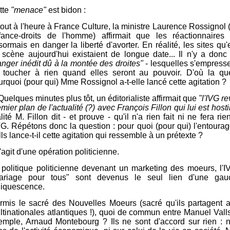
tte
"menace"
est bidon :
out à l'heure à France Culture, la ministre Laurence Rossignol (
fance-droits de l'homme) affirmait que les réactionnaires 
ormais en danger la liberté d'avorter. En réalité, les sites qu'
 scène aujourd'hui existaient de longue date... Il n'y a don
anger inédit dû à la montée des droites"
- lesquelles s'empress
 toucher à rien quand elles seront au pouvoir. D'où la que
rquoi (pour qui) Mme Rossignol a-t-elle lancé cette agitation ?
uelques minutes plus tôt, un éditorialiste affirmait que
"l'IVG re
mier plan de l'actualité (?) avec François Fillon qui lui est hostil
lité M. Fillon dit - et prouve - qu'il n'a rien fait ni ne fera rie
IVG. Répétons donc la question : pour quoi (pour qui) l'entoura
ls lance-t-il cette agitation qui ressemble à un prétexte ?
s'agit d'une opération politicienne.
 politique politicienne devenant un marketing des moeurs, l'I
ariage pour tous" sont devenus le seul lien d'une ga
liquescence.
rmis le sacré des Nouvelles Moeurs (sacré qu'ils partagent 
ltinationales atlantiques !), quoi de commun entre Manuel Valls
emple, Arnaud Montebourg ? Ils ne sont d'accord sur rien : n