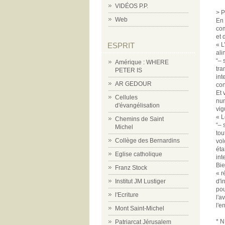
VIDÉOS P.P.
> P
Web
En 
com
et 
« L
ESPRIT
ali
“– 
Amérique : WHERE
tra
PETER IS
int
AR GEDOUR
con
Et 
Cellules
num
d'évangélisation
vig
« L
Chemins de Saint
“– 
Michel
tou
Collège des Bernardins
vol
éta
Eglise catholique
int
Bie
Franz Stock
« r
d'i
Institut JM Lustiger
pou
l'Ecriture
l'a
l'e
Mont Saint-Michel
* N
Patriarcat Jérusalem