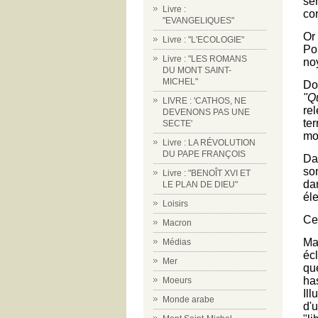
sen
Livre :
con
"EVANGELIQUES"
Or
Livre : "L'ECOLOGIE"
Po
Livre : "LES ROMANS
no
DU MONT SAINT-
MICHEL"
Do
"Q
LIVRE : 'CATHOS, NE
re
DEVENONS PAS UNE
te
SECTE'
mo
Livre : LA RÉVOLUTION
DU PAPE FRANÇOIS
Da
so
Livre : "BENOÎT XVI ET
da
LE PLAN DE DIEU"
éle
Loisirs
Ce
Macron
Mai
Médias
éc
Mer
qu
ha
Moeurs
Il
Monde arabe
d'