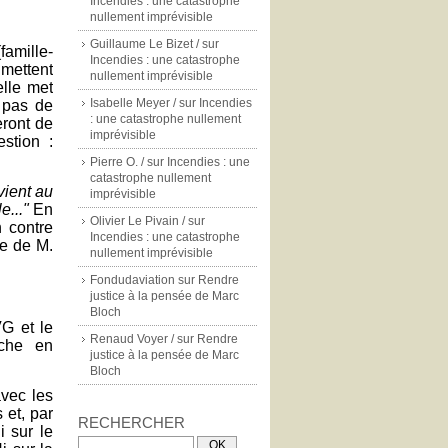
Incendies : une catastrophe
nullement imprévisible
Guillaume Le Bizet /
sur
famille-
Incendies : une catastrophe
mettent
nullement imprévisible
elle met
Isabelle Meyer /
sur
Incendies
c pas de
: une catastrophe nullement
eront de
imprévisible
stion :
Pierre O. /
sur
Incendies : une
catastrophe nullement
vient au
imprévisible
e..."
En
Olivier Le Pivain /
sur
n contre
Incendies : une catastrophe
ge de M.
nullement imprévisible
Fondudaviation
sur
Rendre
justice à la pensée de Marc
Bloch
VG et le
Renaud Voyer /
sur
Rendre
uche en
justice à la pensée de Marc
Bloch
avec les
 et, par
RECHERCHER
i sur le