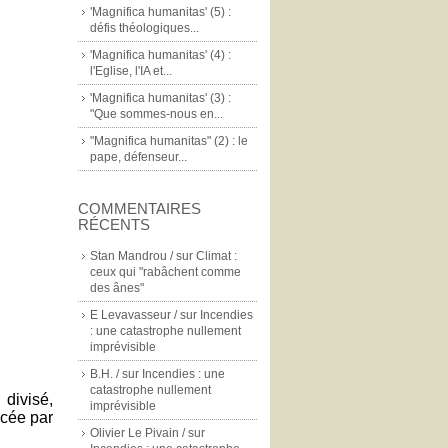
'Magnifica humanitas' (5) :
défis théologiques...
'Magnifica humanitas' (4) :
l'Eglise, l'IA et...
'Magnifica humanitas' (3) :
"Que sommes-nous en...
"Magnifica humanitas" (2) : le
pape, défenseur...
COMMENTAIRES
RÉCENTS
Stan Mandrou /
sur
Climat :
ceux qui "rabâchent comme
des ânes"
E Levavasseur /
sur
Incendies
: une catastrophe nullement
imprévisible
B.H. /
sur
Incendies : une
catastrophe nullement
divisé,
imprévisible
acée par
Olivier Le Pivain /
sur