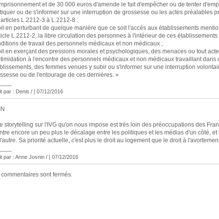
mprisonnement et de 30 000 euros d'amende le fait d'empêcher ou de tenter d'em
tiquer ou de s'informer sur une interruption de grossesse ou les actes préalables p
 articles L.2212-3 à L.2212-8 :
oit en perturbant de quelque manière que ce soit l'accès aux établissements menti
rticle L.2212-2, la libre circulation des personnes à l'intérieur de ces établissements
ditions de travail des personnels médicaux et non médicaux ;
oit en exerçant des pressions morales et psychologiques, des menaces ou tout acte
ntimidation à l'encontre des personnels médicaux et non médicaux travaillant dans 
blissements, des femmes venues y subir ou s'informer sur une interruption volontai
ssesse ou de l'entourage de ces dernières. »
____
it par : Denis / | 07/12/2016
IN
e storytelling sur l'IVG qu'on nous impose est très loin des préoccupations des Fran
tre encore un peu plus le décalage entre les politiques et les médias d'un côté, et
l'autre. Sa priorité actuelle, c'est plus le droit au logement que le droit à l'avortement
____
it par : Anne Josnin / | 07/12/2016
 commentaires sont fermés.