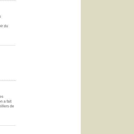
s
ir du
des
n a fait
illers de