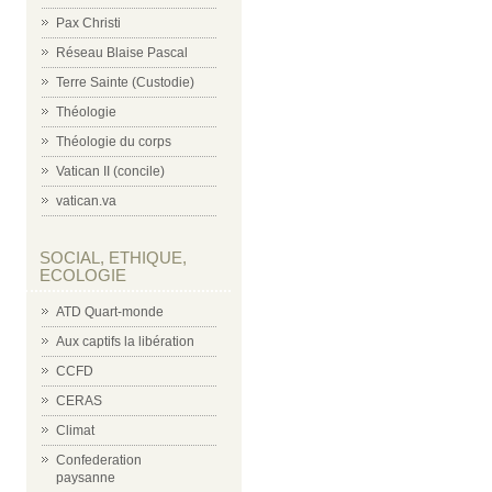
Pax Christi
Réseau Blaise Pascal
Terre Sainte (Custodie)
Théologie
Théologie du corps
Vatican II (concile)
vatican.va
SOCIAL, ETHIQUE,
ECOLOGIE
ATD Quart-monde
Aux captifs la libération
CCFD
CERAS
Climat
Confederation
paysanne