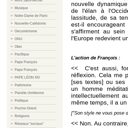
Mont Saint-Michel
nouvelle dynamique à
Musique
de l'élan à l'Occid
Notre-Dame de Paris
lassitude, de sa ten
est-il encourageant
Nouvelle-Calédonie
s'affirment au sein
Oecuménisme
l'Europe redevient u
ONU
Otan
Pacifique
L'action de François :
Pape François
<< C'est aussi, f
Pape François
réflexion. Cela me p
PAPE LÉON XIV
[ses textes] ou ses 
Patrimoine
un homme méditat
Planète chrétienne
intellectuellement 
Politique
même temps, il a un c
Proche-Orient
["Son style ne vous pose 
Religions
<< Non. Au contraire,
Réseaux "sociaux"