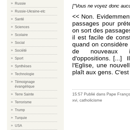
Russie
["Vous ne voyez donc aucun
Russie-Ukraine-etc
<< Non. Evidemment,
Santé
passages pour prét
Sciences
on sort des passages
Scolaire
il est facile de con
Social
quand on considère 
de nouveaux in
Société
d'oppositions. [...]
Sport
l'Eglise, une nouve
Synthèses
plaît aux gens. C'est
Technologie
Témoignage
évangélique
15:57 Publié dans
Pape Franço
Terre Sainte
xvi
,
catholicisme
Terrorisme
Trump
Turquie
USA