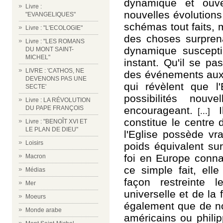
dynamique et ouve
Livre :
nouvelles évolutions
"EVANGELIQUES"
schémas tout faits, 
Livre : "L'ECOLOGIE"
des choses surprena
Livre : "LES ROMANS
dynamique suscept
DU MONT SAINT-
MICHEL"
instant. Qu'il se p
LIVRE : 'CATHOS, NE
des événements auxq
DEVENONS PAS UNE
qui révèlent que l'
SECTE'
possibilités nouv
Livre : LA RÉVOLUTION
encourageant.
I
DU PAPE FRANÇOIS
[...]
constitue le centre 
Livre : "BENOÎT XVI ET
LE PLAN DE DIEU"
l'Eglise possède vr
Loisirs
poids équivalent sur
foi en Europe connaî
Macron
ce simple fait, ell
Médias
façon restreinte l
Mer
universelle et de la
Moeurs
également que de no
Monde arabe
américains ou phili