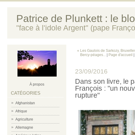
Patrice de Plunkett : le bl
"face à l'idole Argent" (pape Franço
« Les Gaulois de Sarkozy, Bruxelles
Bercy-péages...
|
Page d'accueil
23/09/2016
Dans son livre, le 
À propos
François : "un nou
CATÉGORIES
rupture"
Afghanistan
Afrique
Agriculture
Allemagne