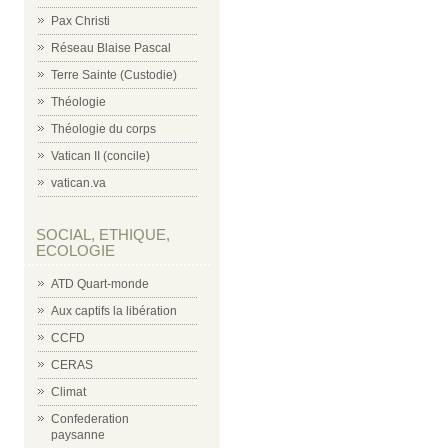
Pax Christi
Réseau Blaise Pascal
Terre Sainte (Custodie)
Théologie
Théologie du corps
Vatican II (concile)
vatican.va
SOCIAL, ETHIQUE,
ECOLOGIE
ATD Quart-monde
Aux captifs la libération
CCFD
CERAS
Climat
Confederation
paysanne