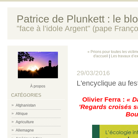
Patrice de Plunkett : le bl
"face à l'idole Argent" (pape Franço
« Prions pour toutes les victi
d'accueil
|
Les travaux d’ex
29/03/2016
L'encyclique au fes
À propos
CATÉGORIES
Olivier Ferra :
« 
Afghanistan
'
Regards croisés s
Bour
Afrique
Agriculture
Allemagne