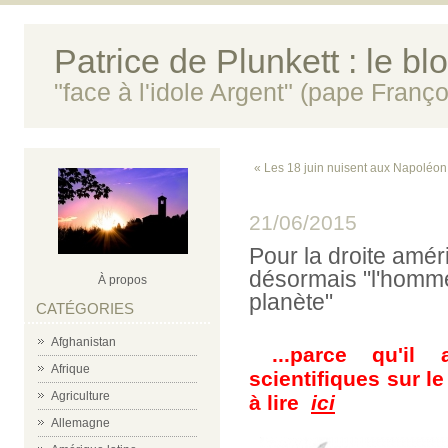
Patrice de Plunkett : le bl
"face à l'idole Argent" (pape Franço
« Les 18 juin nuisent aux Napoléon
21/06/2015
Pour la droite amér
désormais "l'homme
À propos
planète"
CATÉGORIES
Afghanistan
...parce qu'il
Afrique
scientifiques sur l
Agriculture
à lire
ici
Allemagne