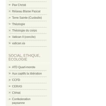
Pax Christi
Réseau Blaise Pascal
Terre Sainte (Custodie)
Théologie
Théologie du corps
Vatican II (concile)
vatican.va
SOCIAL, ETHIQUE,
ECOLOGIE
ATD Quart-monde
Aux captifs la libération
CCFD
CERAS
Climat
Confederation
paysanne