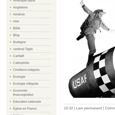
Amérique latine
Angleterre
Arménie
Asie
Bible
Blog
Bretagne
cardinal Tagle
Caritatif
Cathophilie
Chrétiens indignés
Ecologie
Ecologie intégrale
Economie-
financegestion
Education nationale
15:32 |
Lien permanent
|
Comme
Eglise en France