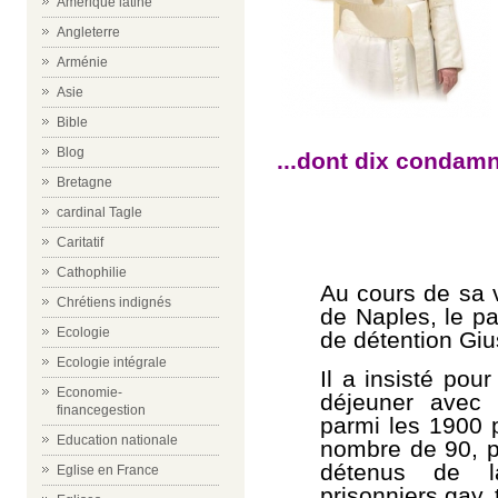
Amérique latine
Angleterre
Arménie
Asie
Bible
Blog
...dont dix condamn
Bretagne
cardinal Tagle
Caritatif
Cathophilie
Au cours de sa 
Chrétiens indignés
de Naples, le pa
Ecologie
de détention Giu
Ecologie intégrale
Il a insisté pou
Economie-
déjeuner avec 
financegestion
parmi les 1900 p
Education nationale
nombre de 90, p
détenus de l
Eglise en France
prisonniers gay, 