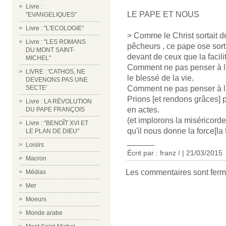
Livre :
LE PAPE ET NOUS
"EVANGELIQUES"
Livre : "L'ECOLOGIE"
> Comme le Christ sortait d
Livre : "LES ROMANS
pêcheurs , ce pape ose sorti
DU MONT SAINT-
devant de ceux que la facilit
MICHEL"
Comment ne pas penser à l'
LIVRE : 'CATHOS, NE
le blessé de la vie.
DEVENONS PAS UNE
Comment ne pas penser à la p
SECTE'
Prions [et rendons grâces] 
Livre : LA RÉVOLUTION
en actes.
DU PAPE FRANÇOIS
(et implorons la miséricord
Livre : "BENOÎT XVI ET
qu'il nous donne la force[l
LE PLAN DE DIEU"
______
Loisirs
Écrit par : franz / | 21/03/2015
Macron
Les commentaires sont ferm
Médias
Mer
Moeurs
Monde arabe