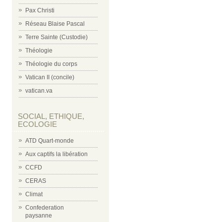
Pax Christi
Réseau Blaise Pascal
Terre Sainte (Custodie)
Théologie
Théologie du corps
Vatican II (concile)
vatican.va
SOCIAL, ETHIQUE,
ECOLOGIE
ATD Quart-monde
Aux captifs la libération
CCFD
CERAS
Climat
Confederation
paysanne