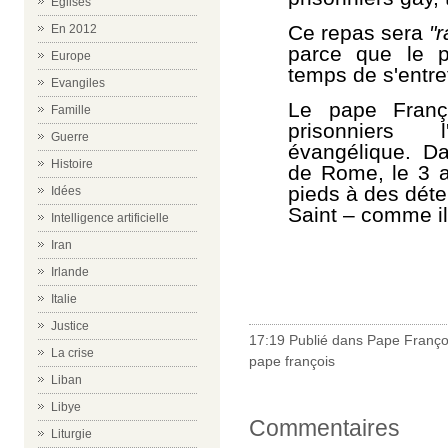
Eglises
Ce repas sera
"r
En 2012
parce que le p
Europe
temps de s'entre
Evangiles
Le pape Franço
Famille
prisonniers 
Guerre
évangélique. D
Histoire
de Rome, le 3 av
pieds à des déte
Idées
Saint – comme il 
Intelligence artificielle
Iran
Irlande
Italie
Justice
17:19 Publié dans
Pape Franço
La crise
pape françois
Liban
Libye
Commentaires
Liturgie