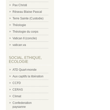
Pax Christi
Réseau Blaise Pascal
Terre Sainte (Custodie)
Théologie
Théologie du corps
Vatican II (concile)
vatican.va
SOCIAL, ETHIQUE,
ECOLOGIE
ATD Quart-monde
Aux captifs la libération
CCFD
CERAS
Climat
Confederation
paysanne