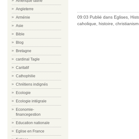
-
Amérique latine
Angleterre
09:03 Publié dans
Eglises
,
Hist
Arménie
caholique
,
histoire
,
christianis
Asie
Bible
Blog
Bretagne
cardinal Tagle
Caritatif
Cathophilie
Chrétiens indignés
Ecologie
Ecologie intégrale
Economie-
financegestion
Education nationale
Eglise en France