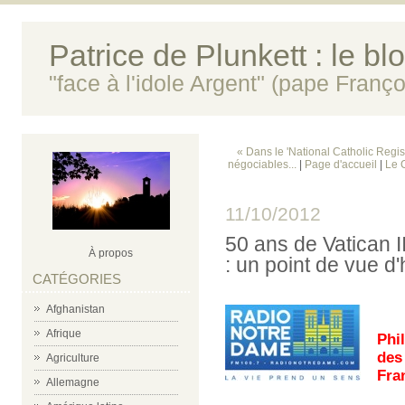
Patrice de Plunkett : le bl
"face à l'idole Argent" (pape Franço
« Dans le 'National Catholic Regis
négociables...
|
Page d'accueil
|
Le 
11/10/2012
50 ans de Vatican I
À propos
: un point de vue d'
CATÉGORIES
Afghanistan
Afrique
Phil
des
Agriculture
Fra
Allemagne