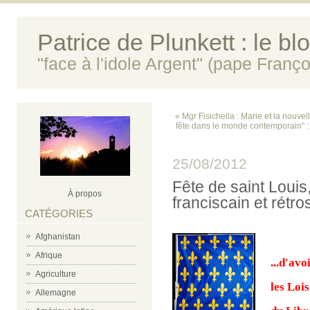
Patrice de Plunkett : le bl
"face à l'idole Argent" (pape Franço
« Mgr Fisichella : Marie et la nouve
fête dans le monde contemporain" :
25/08/2012
Fête de saint Louis,
À propos
franciscain et rétr
CATÉGORIES
Afghanistan
Afrique
...d'avo
Agriculture
les Loi
Allemagne