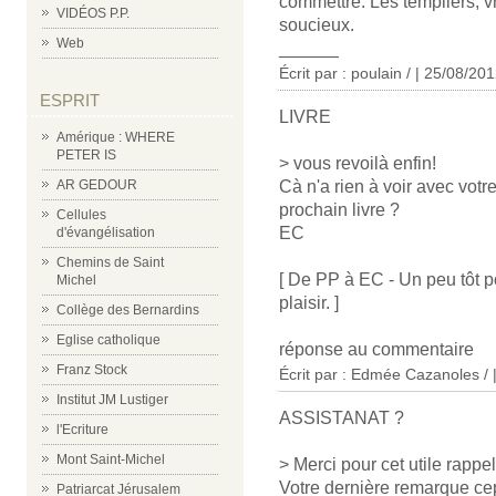
commettre. Les templiers, v
VIDÉOS P.P.
soucieux.
Web
______
Écrit par : poulain / | 25/08/20
ESPRIT
LIVRE
Amérique : WHERE
PETER IS
> vous revoilà enfin!
Cà n'a rien à voir avec votre
AR GEDOUR
prochain livre ?
Cellules
EC
d'évangélisation
Chemins de Saint
[ De PP à EC - Un peu tôt pou
Michel
plaisir. ]
Collège des Bernardins
Eglise catholique
réponse au commentaire
Franz Stock
Écrit par : Edmée Cazanoles / 
Institut JM Lustiger
ASSISTANAT ?
l'Ecriture
Mont Saint-Michel
> Merci pour cet utile rappel
Votre dernière remarque ce
Patriarcat Jérusalem