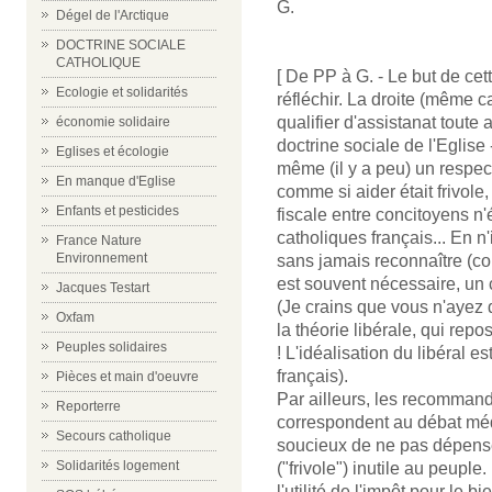
G.
Dégel de l'Arctique
DOCTRINE SOCIALE
CATHOLIQUE
[ De PP à G. - Le but de cett
Ecologie et solidarités
réfléchir. La droite (même 
qualifier d'assistanat toute 
économie solidaire
doctrine sociale de l'Eglise -
Eglises et écologie
même (il y a peu) un respect
En manque d'Eglise
comme si aider était frivole
Enfants et pesticides
fiscale entre concitoyens n'é
catholiques français... En n'
France Nature
Environnement
sans jamais reconnaître (co
est souvent nécessaire, un 
Jacques Testart
(Je crains que vous n'ayez d
Oxfam
la théorie libérale, qui rep
Peuples solidaires
! L'idéalisation du libéral 
français).
Pièces et main d'oeuvre
Par ailleurs, les recommanda
Reporterre
correspondent au débat médi
Secours catholique
soucieux de ne pas dépenser
Solidarités logement
("frivole") inutile au peuple
l'utilité de l'impôt pour le b