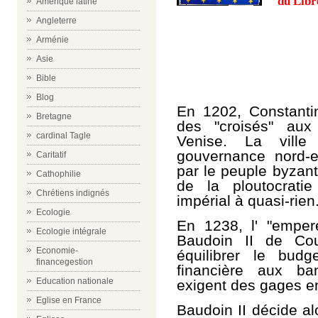
du Libr
Amérique latine
Angleterre
Arménie
Asie
Bible
Blog
En 1202, Constantin
Bretagne
des "croisés" aux
cardinal Tagle
Venise. La vill
gouvernance nord-
Caritatif
par le peuple byzanti
Cathophilie
de la ploutocratie
Chrétiens indignés
impérial à quasi-rien
Ecologie
En 1238, l' "empere
Ecologie intégrale
Baudoin II de Cou
Economie-
équilibrer le bud
financegestion
financière aux ban
Education nationale
exigent des gages en
Eglise en France
Baudoin II décide al