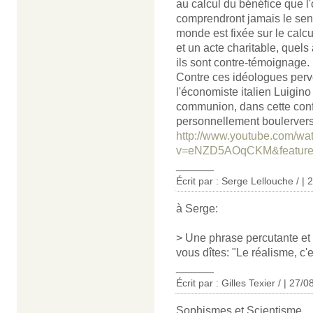
au calcul du bénéfice que l'
comprendront jamais le sens 
monde est fixée sur le calcu
et un acte charitable, quels
ils sont contre-témoignage.
Contre ces idéologues perve
l'économiste italien Luigin
communion, dans cette confé
personnellement boulerversée,
http://www.youtube.com/wa
v=eNZD5AOqCKM&feature
______
Écrit par : Serge Lellouche / |
à Serge:
> Une phrase percutante et 
vous dîtes: "Le réalisme, c
______
Écrit par : Gilles Texier / | 27/
Sophismes et Scientisme.