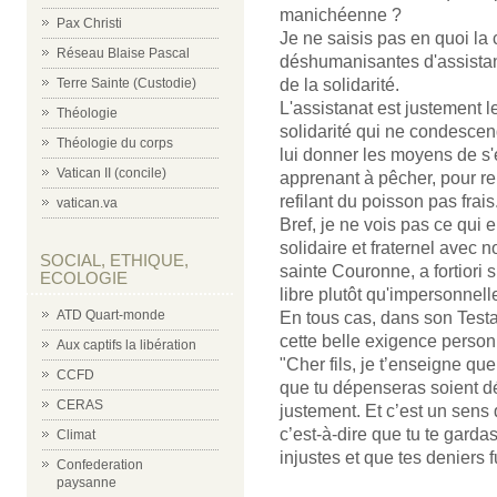
manichéenne ?
Pax Christi
Je ne saisis pas en quoi la 
Réseau Blaise Pascal
déshumanisantes d'assistanat
de la solidarité.
Terre Sainte (Custodie)
L'assistanat est justement le
Théologie
solidarité qui ne condescen
Théologie du corps
lui donner les moyens de s'en
Vatican II (concile)
apprenant à pêcher, pour re
refilant du poisson pas frais
vatican.va
Bref, je ne vois pas ce qui 
solidaire et fraternel avec 
SOCIAL, ETHIQUE,
sainte Couronne, a fortiori 
ECOLOGIE
libre plutôt qu'impersonnelle
ATD Quart-monde
En tous cas, dans son Testam
cette belle exigence personn
Aux captifs la libération
"Cher fils, je t’enseigne qu
CCFD
que tu dépenseras soient dé
CERAS
justement. Et c’est un sens
c’est-à-dire que tu te gard
Climat
injustes et que tes deniers 
Confederation
paysanne