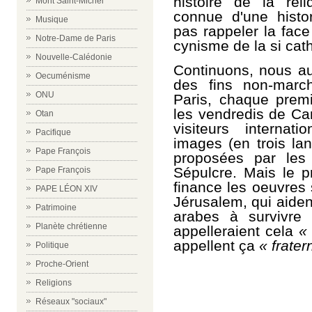
histoire de la rel
Mont Saint-Michel
connue d'une histo
Musique
pas rappeler la fac
Notre-Dame de Paris
cynisme de la si cat
Nouvelle-Calédonie
Continuons, nous aus
Oecuménisme
des fins non-mar
ONU
Paris, chaque prem
les vendredis de Car
Otan
visiteurs internat
Pacifique
images (en trois la
Pape François
proposées par les
Sépulcre. Mais le pr
Pape François
finance les oeuvres 
PAPE LÉON XIV
Jérusalem, qui aiden
Patrimoine
arabes à survivre 
Planète chrétienne
appelleraient cela
«
appellent ça
« frater
Politique
Proche-Orient
Religions
Réseaux "sociaux"