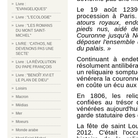
Livre :
Le 19 août 1239,
"EVANGELIQUES"
procession à Paris
Livre : "L'ECOLOGIE"
atours royaux, end
Livre : "LES ROMANS
pieds nus, aidé de
DU MONT SAINT-
Couronne jusqu'à N
MICHEL"
déposer l'ensemble 
LIVRE : 'CATHOS, NE
du palais. »
DEVENONS PAS UNE
SECTE'
Continuant à endet
Livre : LA RÉVOLUTION
résolument antilibéral
DU PAPE FRANÇOIS
un reliquaire somptu
Livre : "BENOÎT XVI ET
vénérera la couronne
LE PLAN DE DIEU"
en coûte un écu aux 
Loisirs
En 1806, les reli
Macron
confiées au trésor
Médias
vénérées aujourd'hui
Mer
garde statutaire des
Moeurs
La fête de saint L
Monde arabe
2012. C'était l'oc