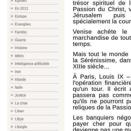
Eglises
trésor spirituel de 
Passion du Christ, v
En 2012
Jérusalem puis
Europe
spécialement la cou
Evangiles
Venise achète le 
Famille
marchandise de tout
Guerre
temps.
Histoire
Mais tout le monde 
Idées
la Sérénissime, dan
Intelligence artificielle
XIIIe siècle...
Iran
À Paris, Louis IX –
Irlande
l'opération financiè
Italie
qu'un tour. Il écri
passera pas comme 
Justice
qu'ils ne pourront p
La crise
reliques de la Passi
Liban
Les banquiers négoc
Libye
payer cher pour q
Liturgie
devienne pas une m