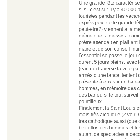
Une grande fête caractérise ce
si,si, c'est sur il y a 40 00
touristes pendant les vacan
exprès pour cette grande f
peut-être?) viennent à la m
même que la messe a commenc
prêtre attendait en piaillan
maire et de son conseil muni
l'essentiel se passe le jour 
durent 5 jours pleins, avec 
(eau qui traverse la ville 
armés d'une lance, tentent d
présente à eux sur un bat
hommes, en mémoire des cr
des barreurs, le tout surveil
pointilleux.
Finalement la Saint Louis e
mais très alcolique (2 voir 
très cathodique aussi (que de
biscottos des hommes et le
autant de spectacles à déco