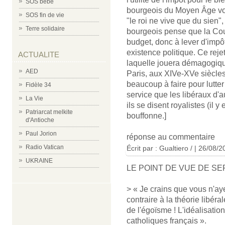
SOS bébé
bourgeois du Moyen Âge vo
SOS fin de vie
"le roi ne vive que du sien",
Terre solidaire
bourgeois pense que la Cou
budget, donc à lever d'impôt
existence politique. Ce rejet
ACTUALITE
laquelle jouera démagogiq
AED
Paris, aux XIVe-XVe siècles
beaucoup à faire pour lutter 
Fidèle 34
service que les libéraux d'a
La Vie
ils se disent royalistes (il 
Patriarcat melkite
bouffonne.]
d'Antioche
Paul Jorion
réponse au commentaire
Radio Vatican
Écrit par :
Gualtiero /
| 26/08/2
UKRAINE
LE POINT DE VUE DE S
> « Je crains que vous n'aye
contraire à la théorie libéra
de l'égoïsme ! L'idéalisatio
catholiques français ».