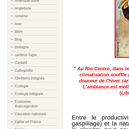
Amérique latine
Angleterre
Arménie
Asie
Bible
Blog
Bretagne
cardinal Tagle
Caritatif
Au Rio Centro, dans le
"
Cathophilie
climatisation souffle 
Chrétiens indignés
douceur de l'hiver car
L'ambiance est moll
Ecologie
(
Lib
Ecologie intégrale
Economie-
financegestion
Education nationale
Entre le productiv
Eglise en France
gaspillage) et la nata