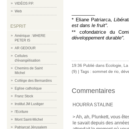
VIDÉOS P.P.
Web
_________
* Eliane Patriarca,
Libérat
est dans le fruit".
ESPRIT
**
cofondatrice du Comi
Amérique : WHERE
développement durable".
PETER IS
AR GEDOUR
Cellules
d'évangélisation
19:36 Publié dans
Ecologie
,
La 
Chemins de Saint
(9)
| Tags :
sommet de rio
,
dév
Michel
Collège des Bernardins
Eglise catholique
Commentaires
Franz Stock
Institut JM Lustiger
HOURRA STALINE
l'Ecriture
> Ah, ah, Plunkett, vous êt
Mont Saint-Michel
le savait depuis des années
Patriarcat Jérusalem
attendait le moment où vous