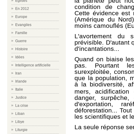
la planète peut nour
Eglises
condition de chan
En 2012
Cette évidence est n
Europe
(Amérique du Nord)
moins camouflés (Eur
Evangiles
Famille
L'avortement du 
prévisible. D'autant 
Guerre
d'incantations...
Histoire
Idées
Quand on biaise les
pas. Pourtant le
Intelligence artificielle
surexploitée, conso
Iran
que la population, m
Irlande
à la biodiversité, a
Italie
mers, acidificatio
danger, surpêche, 
Justice
d'exportation, rar
La crise
déforestation... Tou
Liban
les scientifiques et 
Libye
La seule réponse sera
Liturgie