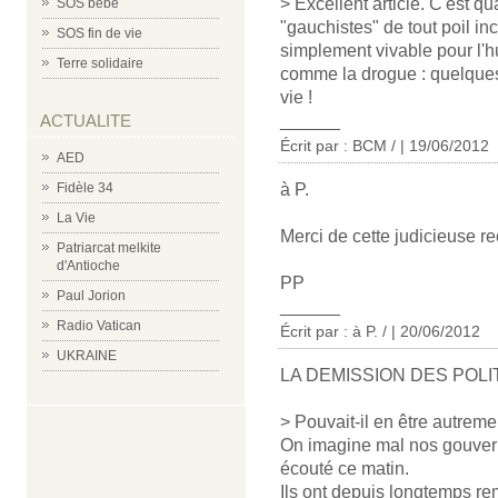
> Excellent article. C'est 
SOS bébé
"gauchistes" de tout poil in
SOS fin de vie
simplement vivable pour l'h
Terre solidaire
comme la drogue : quelque
vie !
ACTUALITE
______
Écrit par : BCM / | 19/06/2012
AED
Fidèle 34
à P.
La Vie
Merci de cette judicieuse rec
Patriarcat melkite
d'Antioche
PP
Paul Jorion
______
Radio Vatican
Écrit par :
à P. /
| 20/06/2012
UKRAINE
LA DEMISSION DES POLI
> Pouvait-il en être autreme
On imagine mal nos gouve
écouté ce matin.
Ils ont depuis longtemps rem