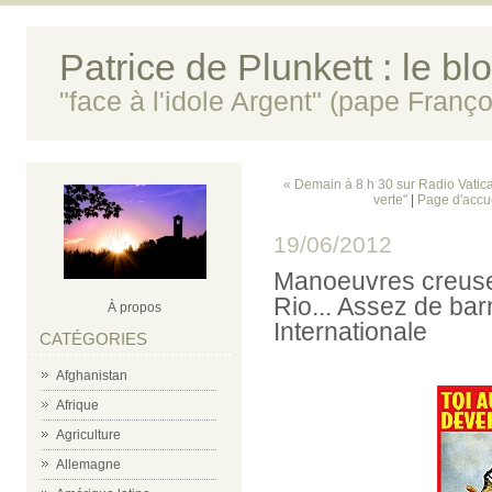
Patrice de Plunkett : le bl
"face à l'idole Argent" (pape Franço
« Demain à 8 h 30 sur Radio Vatica
verte"
|
Page d'accu
19/06/2012
Manoeuvres creuse
Rio... Assez de barn
À propos
Internationale
CATÉGORIES
Afghanistan
Afrique
Agriculture
Allemagne