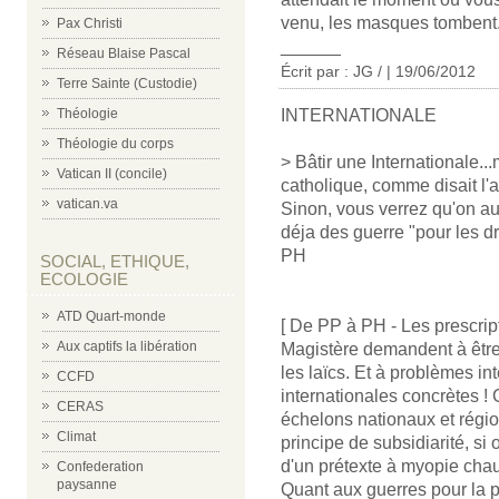
venu, les masques tombent
Pax Christi
______
Réseau Blaise Pascal
Écrit par : JG / | 19/06/2012
Terre Sainte (Custodie)
Théologie
INTERNATIONALE
Théologie du corps
> Bâtir une Internationale...
Vatican II (concile)
catholique, comme disait l'a
vatican.va
Sinon, vous verrez qu'on a
déja des guerre "pour les dr
PH
SOCIAL, ETHIQUE,
ECOLOGIE
ATD Quart-monde
[ De PP à PH - Les prescrip
Aux captifs la libération
Magistère demandent à être
les laïcs. Et à problèmes in
CCFD
internationales concrètes !
CERAS
échelons nationaux et région
Climat
principe de subsidiarité, si 
d'un prétexte à myopie chau
Confederation
paysanne
Quant aux guerres pour la p