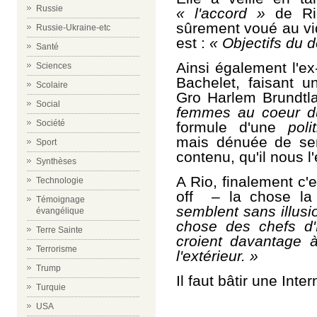
Russie
« l'accord »
de Ri
sûrement voué au vid
Russie-Ukraine-etc
est :
« Objectifs du 
Santé
Ainsi également l'ex
Sciences
Bachelet, faisant 
Scolaire
Gro Harlem Brundtl
Social
femmes au coeur d
Société
formule d'une
pol
mais dénuée de se
Sport
contenu, qu'il nous l'
Synthèses
A Rio, finalement c'e
Technologie
off
–
la chose la p
Témoignage
semblent sans illusi
évangélique
chose des chefs d'
Terre Sainte
croient davantage 
Terrorisme
l'extérieur. »
Trump
Il faut bâtir une Inte
Turquie
USA