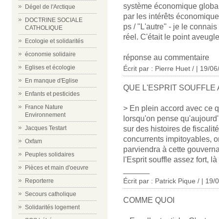
système économique global r
Dégel de l'Arctique
par les intérêts économiques
DOCTRINE SOCIALE
ps / "L'autre" - je le connai
CATHOLIQUE
réel. C'était le point aveug
Ecologie et solidarités
économie solidaire
réponse au commentaire
Eglises et écologie
Écrit par : Pierre Huet / | 19/0
En manque d'Eglise
QUE L'ESPRIT SOUFFLE
Enfants et pesticides
France Nature
> En plein accord avec ce 
Environnement
lorsqu'on pense qu'aujourd
Jacques Testart
sur des histoires de fiscalité
concurrents impitoyables, 
Oxfam
parviendra à cette gouvern
Peuples solidaires
l'Esprit souffle assez fort, là
Pièces et main d'oeuvre
______
Écrit par :
Patrick Pique /
| 19/
Reporterre
Secours catholique
COMME QUOI
Solidarités logement