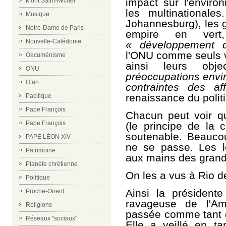
impact sur l'envir
Mont Saint-Michel
les multinational
Musique
Johannesburg), les g
Notre-Dame de Paris
empire en vert
Nouvelle-Calédonie
« développement d
l'ONU comme seuls vr
Oecuménisme
ainsi leurs obj
ONU
préoccupations envi
Otan
contraintes des af
renaissance du polit
Pacifique
Pape François
Chacun peut voir q
Pape François
(le principe de la c
soutenable. Beauco
PAPE LÉON XIV
ne se passe. Les l
Patrimoine
aux mains des grand
Planète chrétienne
On les a vus à Rio d
Politique
Ainsi la présidente
Proche-Orient
ravageuse de l'Am
Religions
passée comme tant d'
Réseaux "sociaux"
Elle a veillé en ta