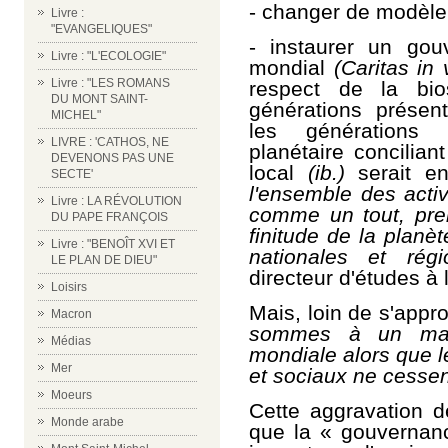
- changer de modèl
Livre :
"EVANGELIQUES"
- instaurer un go
Livre : "L'ECOLOGIE"
mondial
(Caritas in 
Livre : "LES ROMANS
respect de la bios
DU MONT SAINT-
générations présent
MICHEL"
les générations 
LIVRE : 'CATHOS, NE
planétaire concilian
DEVENONS PAS UNE
local
(ib.)
serait e
SECTE'
l'ensemble des acti
Livre : LA RÉVOLUTION
comme un tout, pren
DU PAPE FRANÇOIS
finitude de la planè
Livre : "BENOÎT XVI ET
nationales et régi
LE PLAN DE DIEU"
directeur d'études à
Loisirs
Mais, loin de s'appr
Macron
sommes à un mauva
Médias
mondiale alors que 
Mer
et sociaux ne cessent
Moeurs
Cette aggravation de
Monde arabe
que la « gouvernan