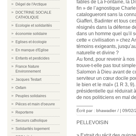
fables de La Fontaine, la D
Dégel de l'Arctique
fin » de l’agnostique Charl
DOCTRINE SOCIALE
catalogueront sans la connaî
CATHOLIQUE
Giafferi, Badinter et tous 
Ecologie et solidarités
résignés dans la défense de 
dans un homme quel qu'il s
économie solidaire
cette « civilisation » chez
Eglises et écologie
témoins exigeants, jusqu’au s
En manque d'Eglise
naturelle et divine ?
Enfants et pesticides
Au fond, pour revenir à nos 
trouve-t-elle pas tout simp
France Nature
Salomon à Dieu avant de c
Environnement
serviteur un cœur docile po
Jacques Testart
le bien et le mal» (1 R 3, 
Oxfam
présidentielle qui réduirai
Peuples solidaires
de nos politiciens en mal d
______
Pièces et main d'oeuvre
Écrit par : bhawadier / | 09/02
Reporterre
Secours catholique
PELLEVOISIN
Solidarités logement
> Extrait du récit des quinz