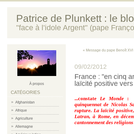
Patrice de Plunkett : le bl
"face à l'idole Argent" (pape Franço
« Message du pape Benoît XVI
09/02/2012
France : "en cinq a
laïcité positive vers
À propos
CATÉGORIES
...constate
Le Monde
:
Afghanistan
quinquennat de Nicolas S
rupture. La laïcité positiv
Afrique
Latran, à Rome, en décem
Agriculture
cantonnement des religions 
Allemagne