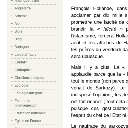
Amérique latine
François Hollande, dans
Angleterre
acclamer par dix mille 
Arménie
promettre une laïcité de
Asie
brandir la
« laïcité »
pa
Bible
l'islamisme, forcera Holl
Blog
août et les affiches de H
Bretagne
les prières du vendredi da
cardinal Tagle
sera ubuesque.
Caritatif
Mais il y a plus. La « l
Cathophilie
applaudie parce que la « 
Chrétiens indignés
tout le monde (non parce qu
Ecologie
venait de Sarkozy). Le 
Ecologie intégrale
indisposé l'opinion ; les
Economie-
ont fait ricaner ; tout cel
financegestion
puisque ces gesticulati
Education nationale
l'esprit du chef de l'Etat ni
Eglise en France
Le naufrage du sarkozysm