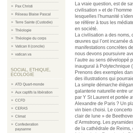
La vraie question, est de s
Pax Christi
civilisation » et de l’homme 
Réseau Blaise Pascal
lesquelles l'humanité s'ident
se référer à tous les médiat
Terre Sainte (Custodie)
en société.
Théologie
La civilisation a des noms, 
Théologie du corps
œuvres qui l’ont incarnée d
Vatican II (concile)
manifestations concrètes d
nous devons poursuivre avec
vatican.va
l’autre au sens développé p
inaugural à Polytechnique
SOCIAL, ETHIQUE,
Prenons des exemples dans n
ECOLOGIE
des illustrations qui pourrai
La simple démarche élégan
ATD Quart-monde
galanterie naturelle entre
Aux captifs la libération
par Y St Laurent et portée a
CCFD
Alexandre de Paris ? Un pl
CERAS
vin bien choisi. Le concerto
clair de lune » de Beethove
Climat
d’Armstrong. Les pyramides 
Confederation
de la cathédrale de Reims, 
paysanne