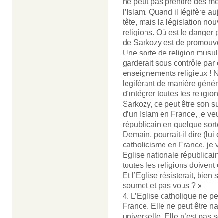
ne peut pas prendre des mes
l’Islam. Quand il légifère auj
tête, mais la législation n
religions. Où est le danger p
de Sarkozy est de promouvoi
Une sorte de religion musu
garderait sous contrôle par
enseignements religieux ! No
légiférant de manière génér
d’intégrer toutes les religi
Sarkozy, ce peut être son s
d’un Islam en France, je ve
républicain en quelque sorte
Demain, pourrait-il dire (lu
catholicisme en France, je
Eglise nationale républicai
toutes les religions doivent ê
Et l’Eglise résisterait, bien 
soumet et pas vous ? »
4. L’Eglise catholique ne p
France. Elle ne peut être nat
universelle. Elle n’est pas s