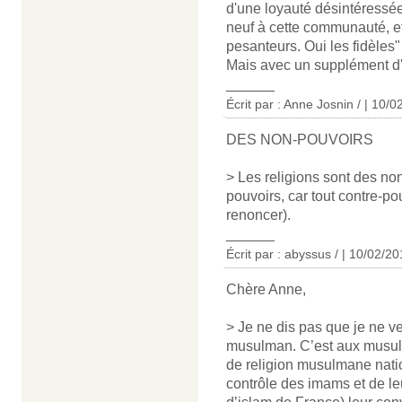
d'une loyauté désintéressée 
neuf à cette communauté, et
pesanteurs. Oui les fidèles
Mais avec un supplément d
______
Écrit par : Anne Josnin / | 10/
DES NON-POUVOIRS
> Les religions sont des non
pouvoirs, car tout contre-po
renoncer).
______
Écrit par : abyssus / | 10/02/2
Chère Anne,
> Je ne dis pas que je ne v
musulman. C’est aux musulma
de religion musulmane natio
contrôle des imams et de leu