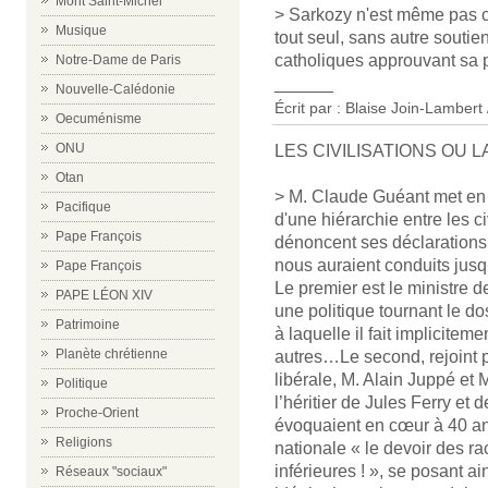
Mont Saint-Michel
> Sarkozy n'est même pas chr
Musique
tout seul, sans autre soutie
catholiques approuvant sa pol
Notre-Dame de Paris
______
Nouvelle-Calédonie
Écrit par :
Blaise Join-Lambert 
Oecuménisme
ONU
LES CIVILISATIONS OU LA
Otan
> M. Claude Guéant met en
Pacifique
d'une hiérarchie entre les c
Pape François
dénoncent ses déclarations
nous auraient conduits jus
Pape François
Le premier est le ministre 
PAPE LÉON XIV
une politique tournant le dos
Patrimoine
à laquelle il fait implicite
Planète chrétienne
autres…Le second, rejoint p
libérale, M. Alain Juppé et 
Politique
l’héritier de Jules Ferry e
Proche-Orient
évoquaient en cœur à 40 ans
Religions
nationale « le devoir des r
inférieures ! », se posant a
Réseaux "sociaux"