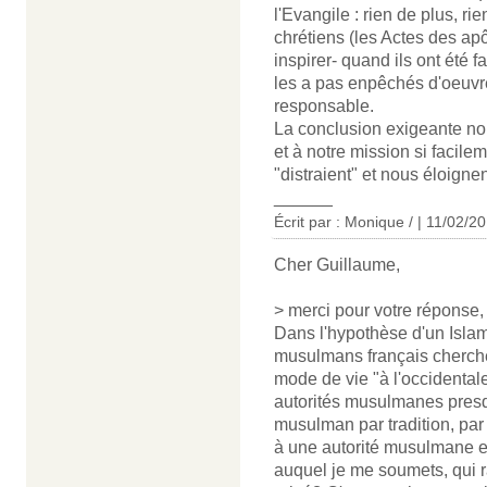
l'Evangile : rien de plus, 
chrétiens (les Actes des apôt
inspirer- quand ils ont été fa
les a pas enpêchés d'oeuvre
responsable.
La conclusion exigeante nou
et à notre mission si facil
"distraient" et nous éloignen
______
Écrit par : Monique / | 11/02/2
Cher Guillaume,
> merci pour votre réponse,
Dans l'hypothèse d'un Islam
musulmans français cherchen
mode de vie "à l'occidental
autorités musulmanes presq
musulman par tradition, par 
à une autorité musulmane et
auquel je me soumets, qui r