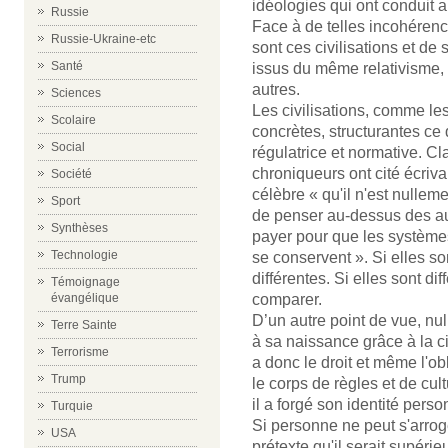
idéologies qui ont conduit
Russie
Face à de telles incohérence
Russie-Ukraine-etc
sont ces civilisations et d
Santé
issus du même relativisme, 
autres.
Sciences
Les civilisations, comme les
Scolaire
concrètes, structurantes ce 
Social
régulatrice et normative. 
chroniqueurs ont cité écriv
Société
célèbre « qu'il n'est nulle
Sport
de penser au-dessus des au
Synthèses
payer pour que les systèm
Technologie
se conservent ». Si elles so
différentes. Si elles sont di
Témoignage
comparer.
évangélique
D’un autre point de vue, nul
Terre Sainte
à sa naissance grâce à la ci
Terrorisme
a donc le droit et même l'obl
Trump
le corps de règles et de cul
il a forgé son identité perso
Turquie
Si personne ne peut s'arrog
USA
prétexte qu'il serait supérie