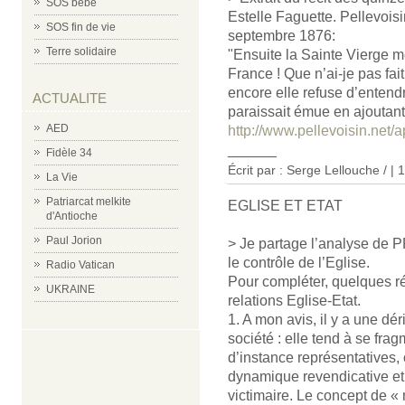
SOS bébé
Estelle Faguette. Pellevois
SOS fin de vie
septembre 1876:
Terre solidaire
"Ensuite la Sainte Vierge me 
France ! Que n’ai-je pas fai
encore elle refuse d’entendr
ACTUALITE
paraissait émue en ajoutant 
AED
http://www.pellevoisin.net/a
______
Fidèle 34
Écrit par : Serge Lellouche / |
La Vie
Patriarcat melkite
EGLISE ET ETAT
d'Antioche
Paul Jorion
> Je partage l’analyse de PP 
le contrôle de l’Eglise.
Radio Vatican
Pour compléter, quelques ré
UKRAINE
relations Eglise-Etat.
1. A mon avis, il y a une d
société : elle tend à se fr
d’instance représentatives, 
dynamique revendicative e
victimaire. Le concept de « 