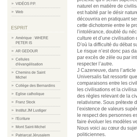
VIDÉOS P.P.
naturel en matière de civil
est habité par le désir natur
Web
découvrira en pratiquant ses
cette dichotomie entre le pr
ESPRIT
l'intolérance, doublé du néc
culture et d’une civilisati
Amérique : WHERE
PETER IS
D'où la difficulté du débat s
Le risque n’est donc pas da
AR GEDOUR
par excès de zèle ou par i
Cellules
respecter l’autre.
d'évangélisation
J Cazeneuve, dans l’article 
Chemins de Saint
Universalis fait ressortir q
Michel
comparaisons entre les civi
Collège des Bernardins
les civilisations et la civilis
Eglise catholique
des règles relevant de la ci
relativisme. Sous prétexte de 
Franz Stock
l'existence de valeurs supé
Institut JM Lustiger
le respect des personnes es
l'Ecriture
faire évoluer les modèles ve
Mont Saint-Michel
Nous voici au cœur du sujet
politiciennes.
Patriarcat Jérusalem