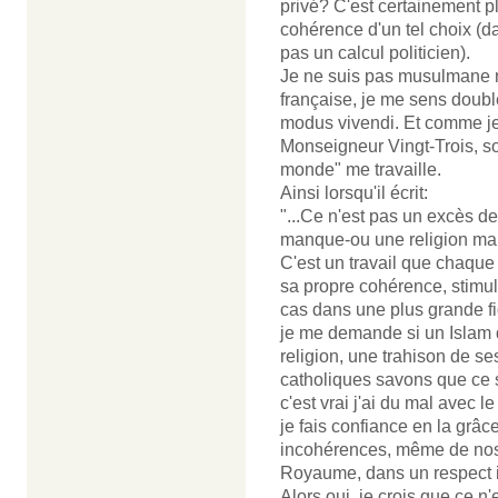
privé? C'est certainement pl
cohérence d'un tel choix (d
pas un calcul politicien).
Je ne suis pas musulmane 
française, je me sens doub
modus vivendi. Et comme je
Monseigneur Vingt-Trois, son
monde" me travaille.
Ainsi lorsqu'il écrit:
"...Ce n'est pas un excès de
manque-ou une religion mal 
C'est un travail que chaque r
sa propre cohérence, stimul
cas dans une plus grande fi
je me demande si un Islam 
religion, une trahison de s
catholiques savons que ce 
c'est vrai j'ai du mal avec
je fais confiance en la grâc
incohérences, même de nos 
Royaume, dans un respect i
Alors oui, je crois que ce n