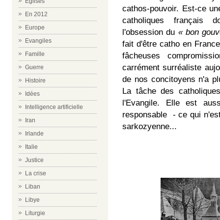
Eglises
cathos-pouvoir. Est-ce u
En 2012
catholiques français
Europe
l'obsession du
« bon gouv
Evangiles
fait d'être catho en Franc
Famille
fâcheuses compromissi
carrément surréaliste aujo
Guerre
de nos concitoyens n'a pl
Histoire
La tâche des catholiques
Idées
l'Evangile. Elle est aus
Intelligence artificielle
responsable - ce qui n'est
Iran
sarkozyenne...
Irlande
Italie
Justice
La crise
Liban
Libye
Liturgie