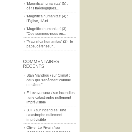
'Magnifica humanitas' (5) :
défis théologiques...
'Magnifica humanitas' (4) :
l'Eglise, l'IA et...
'Magnifica humanitas' (3) :
"Que sommes-nous en...
"Magnifica humanitas" (2) : le
pape, défenseur...
COMMENTAIRES
RÉCENTS
Stan Mandrou /
sur
Climat :
ceux qui "rabâchent comme
des ânes"
E Levavasseur /
sur
Incendies
: une catastrophe nullement
imprévisible
B.H. /
sur
Incendies : une
catastrophe nullement
imprévisible
Olivier Le Pivain /
sur