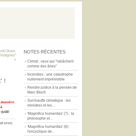
ott Olsen,
NOTES RÉCENTES
 "indignés"
»
Climat : ceux qui "rabâchent
comme des ânes"
Incendies : une catastrophe
nullement imprévisible
' !
Rendre justice à la pensée de
Marc Bloch
Surchauffe climatique : les
n massive
ministres et les...
 à
justi/
'Magnifica humanitas' (7) : la
philosophe et...
ll street
,
'Magnifica humanitas' (6) :
l'encyclique de...