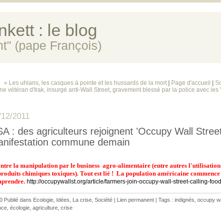
kett : le blog
ent" (pape François)
« Les uhlans, les casques à pointe et les hussards de la mort
|
Page d'accueil
|
Sc
ne vétéran d'Irak, insurgé anti-Wall Street, gravement blessé par la police avec les
/12/2011
A : des agriculteurs rejoignent 'Occupy Wall Street
nifestation commune demain
contre la manipulation par le business
agro-alimentaire
(entre autres l'utilisatio
produits chimiques toxiques).
Tout est lié ! La population américaine commence
prendre.
http://occupywallst.org/article/farmers-join-occupy-wall-street-calling-food-
0 Publié dans
Ecologie
,
Idées
,
La crise
,
Société
|
Lien permanent
| Tags :
indignés
,
occupy wa
nce
,
écologie
,
agriculture
,
crise