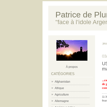
Patrice de Plun
"face à l'idole Arg
jeu
03
US
À propos
ma
CATÉGORIES
...
Afghanistan
de 
com
Afrique
Agriculture
11:3
fina
Allemagne