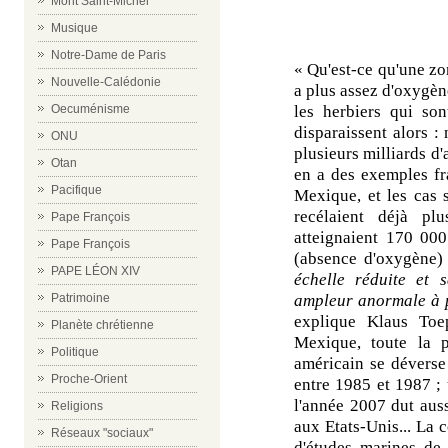
Mont Saint-Michel
Musique
Notre-Dame de Paris
« Qu'est-ce qu'une zo
Nouvelle-Calédonie
a plus assez d'oxygène
Oecuménisme
les herbiers qui son
disparaissent alors :
ONU
plusieurs milliards d'a
Otan
en a des exemples fr
Pacifique
Mexique, et les cas 
recélaient déjà pl
Pape François
atteignaient 170 000
Pape François
(absence d'oxygène)
PAPE LÉON XIV
échelle réduite et 
Patrimoine
ampleur anormale
à p
explique Klaus Toe
Planète chrétienne
Mexique, toute la p
Politique
américain se déverse
Proche-Orient
entre 1985 et 1987 ;
l'année 2007 dut aus
Religions
aux Etats-Unis... La 
Réseaux "sociaux"
d'études marines de 