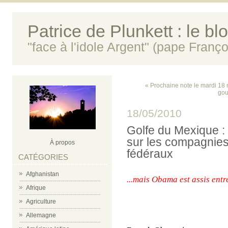
Patrice de Plunkett : le bl
"face à l'idole Argent" (pape Franço
« Prochaine note le mardi 18
gou
18/05/2010
Golfe du Mexique :
sur les compagnies
À propos
fédéraux
CATÉGORIES
Afghanistan
...mais Obama est assis entr
Afrique
Agriculture
Allemagne