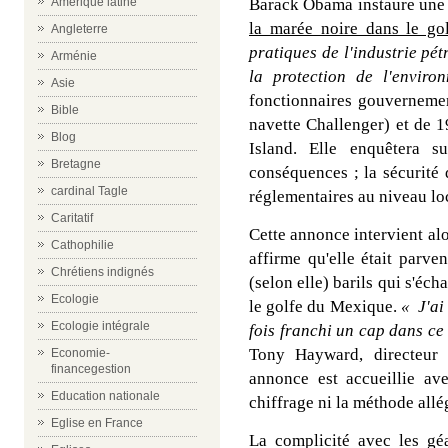
Amérique latine
Barack Obama instaure un
la marée noire dans le g
Angleterre
pratiques de l'industrie pét
Arménie
la protection de l'enviro
Asie
fonctionnaires gouvernement
Bible
navette Challenger) et de 1
Blog
Island. Elle enquêtera s
Bretagne
conséquences ; la sécurité 
cardinal Tagle
réglementaires au niveau loc
Caritatif
Cette annonce intervient al
Cathophilie
affirme qu'elle était parv
Chrétiens indignés
(selon elle) barils qui s'éc
Ecologie
le golfe du Mexique.
« J'ai
Ecologie intégrale
fois franchi un cap dans ce 
Tony Hayward, directeur 
Economie-
financegestion
annonce est accueillie av
Education nationale
chiffrage ni la méthode allé
Eglise en France
La complicité avec les géa