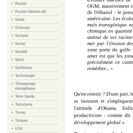
Russie
OGM, massivement su
Russie-Ukraine-etc
de l'éthanol : le pseu
américaine. Les écolo
Santé
maïs transgénique né
Sciences
chimique en quantité c
Scolaire
autour de ses racines,
mer par l'érosion des
Social
zone porte du golfe
Société
amer est que les zon
Sport
précisément ce contr
Synthèses
remédier... »
Technologie
Témoignage
évangélique
Qu'en retenir ? D'une part, 
Terre Sainte
se tiennent et s'impliquen
Terrorisme
l'attitude d'Obama. Enf
Trump
productiviste : comme dit
Turquie
développement global ».
USA