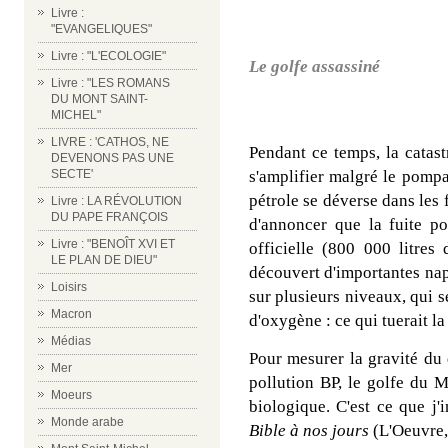
Livre :
"EVANGELIQUES"
Livre : "L'ECOLOGIE"
Le golfe assassiné
Livre : "LES ROMANS
DU MONT SAINT-
MICHEL"
LIVRE : 'CATHOS, NE
Pendant ce temps, la catas
DEVENONS PAS UNE
SECTE'
s'amplifier malgré le pompa
pétrole se déverse dans les
Livre : LA RÉVOLUTION
DU PAPE FRANÇOIS
d'annoncer que la fuite pou
Livre : "BENOÎT XVI ET
officielle (800 000 litres 
LE PLAN DE DIEU"
découvert d'importantes nap
Loisirs
sur plusieurs niveaux, qui s
Macron
d'oxygène : ce qui tuerait l
Médias
Pour mesurer la gravité du d
Mer
pollution BP, le golfe du 
Moeurs
biologique. C'est ce que j
Monde arabe
Bible à nos jours
(L'Oeuvre,