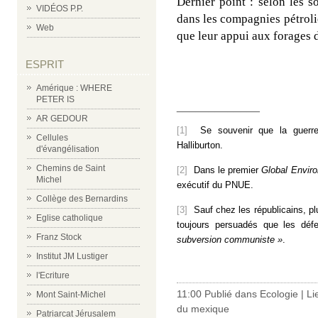
Dernier point : selon les s
VIDÉOS P.P.
dans les compagnies pétroli
Web
que leur appui aux forages d
ESPRIT
Amérique : WHERE
PETER IS
_____________
AR GEDOUR
[1]
Se souvenir que la guerre
Cellules
Halliburton.
d'évangélisation
Chemins de Saint
[2]
Dans le premier
Global Envir
Michel
exécutif du PNUE.
Collège des Bernardins
[3]
Sauf chez les républicains, pl
Eglise catholique
toujours persuadés que les déf
Franz Stock
subversion communiste »
.
Institut JM Lustiger
-
l'Ecriture
11:00 Publié dans
Ecologie
|
Li
Mont Saint-Michel
du mexique
Patriarcat Jérusalem