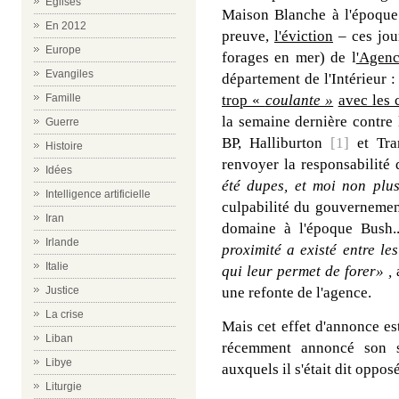
Eglises
Maison Blanche à l'époque 
En 2012
preuve,
l'éviction
– ces jou
Europe
forages en mer) de l
'Agenc
Evangiles
département de l'Intérieur 
Famille
trop «
coulante »
avec les 
la semaine dernière contre 
Guerre
BP, Halliburton
[1]
et Tran
Histoire
renvoyer la responsabilité 
Idées
été dupes, et moi non plus
Intelligence artificielle
culpabilité du gouvernemen
Iran
domaine à l'époque Bush.
Irlande
proximité a existé entre le
Italie
qui leur permet de forer» ,
a
Justice
une refonte de l'agence.
La crise
Mais cet effet d'annonce es
Liban
récemment annoncé son so
Libye
auxquels il s'était dit oppo
Liturgie