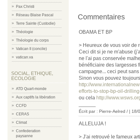
Pax Christi
Réseau Blaise Pascal
Commentaires
Terre Sainte (Custodie)
OBAMA ET BP
Théologie
Théologie du corps
> Heureux de vous voir de r
Vatican II (concile)
Ceci dit si je ne m'abuse (j'
vatican.va
ne l'ai pas conservée malh
bénéficiaire des largesses f
campagne... ceci peut sans d
SOCIAL, ETHIQUE,
Sinon vous pouvez toujours l
ECOLOGIE
http://www.internationalnew
ATD Quart-monde
efforts-to-stop-bp-oil-dril
Aux captifs la libération
ou cela
http://www.wsws.or
______
CCFD
Écrit par : Pierre-Aelred / | 18
CERAS
Climat
ALLELUJA !
Confederation
paysanne
> J'ai retrouvé le fameux art