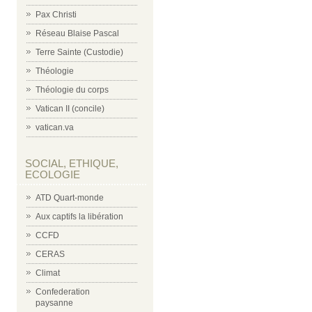
Pax Christi
Réseau Blaise Pascal
Terre Sainte (Custodie)
Théologie
Théologie du corps
Vatican II (concile)
vatican.va
SOCIAL, ETHIQUE,
ECOLOGIE
ATD Quart-monde
Aux captifs la libération
CCFD
CERAS
Climat
Confederation
paysanne