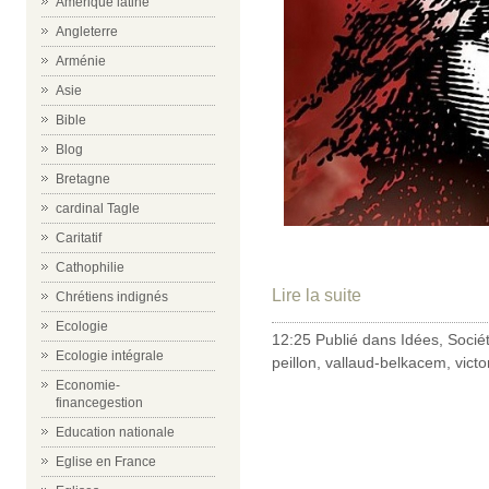
Amérique latine
Angleterre
Arménie
Asie
Bible
Blog
Bretagne
cardinal Tagle
Caritatif
Cathophilie
Lire la suite
Chrétiens indignés
Ecologie
12:25 Publié dans
Idées
,
Socié
Ecologie intégrale
peillon
,
vallaud-belkacem
,
vict
Economie-
financegestion
Education nationale
Eglise en France