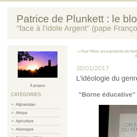
Patrice de Plunkett : le bl
"face à l'idole Argent" (pape Franço
« Pour Fillon, les expropriés de No
d
30/01/2017
L'idéologie du genre
À propos
"Borne éducative"
CATÉGORIES
Afghanistan
Afrique
Agriculture
Allemagne