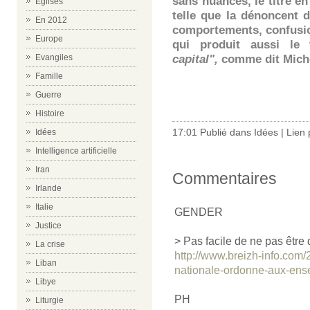
sans nuances, le titre en
Eglises
telle que la dénoncent d
En 2012
comportements, confusion
Europe
qui produit aussi le
capital",
comme dit Mich
Evangiles
Famille
Guerre
-
Histoire
17:01 Publié dans
Idées
|
Lien
Idées
Intelligence artificielle
Iran
Commentaires
Irlande
Italie
GENDER
Justice
> Pas facile de ne pas être 
La crise
http://www.breizh-info.com
Liban
nationale-ordonne-aux-ense
Libye
PH
Liturgie