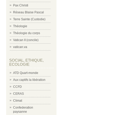
Pax Christi
Réseau Blaise Pascal
Terre Sainte (Custodie)
Théologie
Théologie du corps
Vatican II (concile)
vatican.va
SOCIAL, ETHIQUE,
ECOLOGIE
ATD Quart-monde
Aux captifs la libération
CCFD
CERAS
Climat
Confederation
paysanne