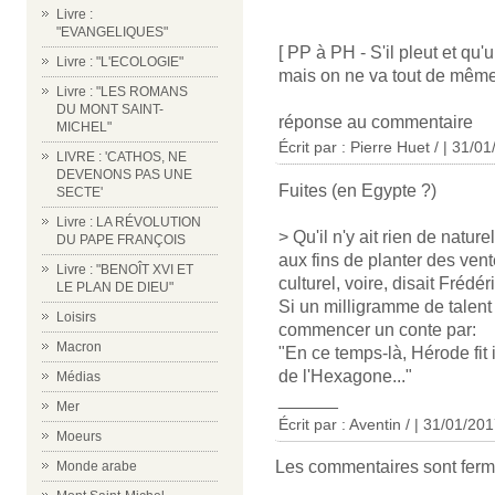
Livre :
"EVANGELIQUES"
[ PP à PH - S'il pleut et qu'u
Livre : "L'ECOLOGIE"
mais on ne va tout de même 
Livre : "LES ROMANS
DU MONT SAINT-
réponse au commentaire
MICHEL"
Écrit par : Pierre Huet / | 31/0
LIVRE : 'CATHOS, NE
DEVENONS PAS UNE
Fuites (en Egypte ?)
SECTE'
Livre : LA RÉVOLUTION
> Qu'il n'y ait rien de natu
DU PAPE FRANÇOIS
aux fins de planter des vent
Livre : "BENOÎT XVI ET
culturel, voire, disait Frédér
LE PLAN DE DIEU"
Si un milligramme de talent 
Loisirs
commencer un conte par:
Macron
"En ce temps-là, Hérode fit 
de l'Hexagone..."
Médias
______
Mer
Écrit par : Aventin / | 31/01/20
Moeurs
Les commentaires sont ferm
Monde arabe