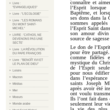
connaître et aime
Livre :
l’Esprit lorsqu
"EVANGELIQUES"
Baptême, et lorsq
Livre : "L'ECOLOGIE"
ses dons dans la 
Livre : "LES ROMANS
sommes appelés 
DU MONT SAINT-
l’Esprit Saint dan
MICHEL"
son amour divin
LIVRE : 'CATHOS, NE
source de sagesse 
DEVENONS PAS UNE
SECTE'
Le don de l’Espri
Livre : LA RÉVOLUTION
pour être partagé.
DU PAPE FRANÇOIS
comme fidèles 
Livre : "BENOÎT XVI ET
mystique du Chri
LE PLAN DE DIEU"
de l’Esprit seu
Loisirs
pour nous édifier
dans l’espérance
Macron
saints Joseph M
Médias
après avoir été ins
Mer
ont voulu transme
Moeurs
Ils l’ont fait dan
seulement leur vi
Monde arabe
la vie des plus 