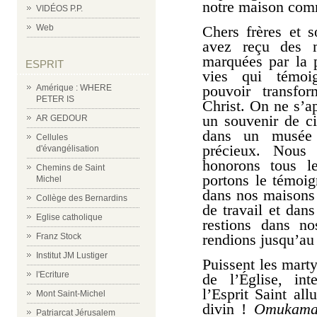
notre maison co
VIDÉOS P.P.
Web
Chers frères et s
avez reçu des m
marquées par la p
ESPRIT
vies qui témoi
pouvoir transfo
Amérique : WHERE
PETER IS
Christ. On ne s’a
un souvenir de c
AR GEDOUR
dans un musée 
Cellules
précieux. Nous 
d'évangélisation
honorons tous le
Chemins de Saint
portons le témoig
Michel
dans nos maisons 
Collège des Bernardins
de travail et dans
Eglise catholique
restions dans n
rendions jusqu’au
Franz Stock
Institut JM Lustiger
Puissent les mart
l'Ecriture
de l’Église, in
l’Esprit Saint al
Mont Saint-Michel
divin !
Omukama
Patriarcat Jérusalem