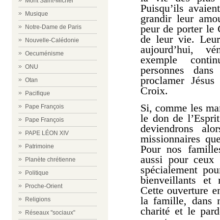
Mont Saint-Michel
Puisqu’ils avaient
Musique
grandir leur amo
peur de porter le
Notre-Dame de Paris
de leur vie. Leu
Nouvelle-Calédonie
aujourd’hui, v
Oecuménisme
exemple contin
ONU
personnes dans
proclamer Jésus
Otan
Croix.
Pacifique
Si, comme les mar
Pape François
le don de l’Espri
Pape François
deviendrons alor
PAPE LÉON XIV
missionnaires que
Patrimoine
Pour nos famill
aussi pour ceux
Planète chrétienne
spécialement pou
Politique
bienveillants et
Proche-Orient
Cette ouverture 
la famille, dans
Religions
charité et le pa
Réseaux "sociaux"