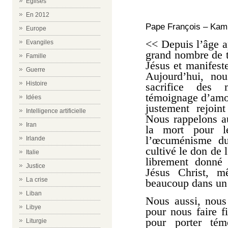
Eglises
En 2012
Pape François – Kamp
Europe
<< Depuis l’âge a
Evangiles
grand nombre de t
Famille
Jésus et manifeste
Guerre
Aujourd’hui, nou
Histoire
sacrifice des 
témoignage d’amou
Idées
justement rejoin
Intelligence artificielle
Nous rappelons au
Iran
la mort pour l
l’œcuménisme du
Irlande
cultivé le don de l
Italie
librement donné
Justice
Jésus Christ, m
La crise
beaucoup dans un 
Liban
Nous aussi, nous
Libye
pour nous faire fi
pour porter tém
Liturgie