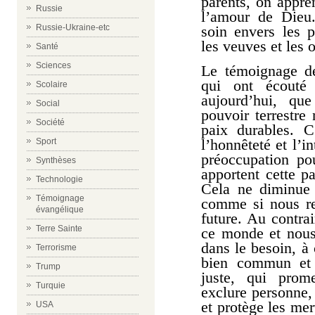
parents, on appre
Russie
l’amour de Dieu.
Russie-Ukraine-etc
soin envers les 
les veuves et les 
Santé
Sciences
Le témoignage d
qui ont écouté 
Scolaire
aujourd’hui, qu
Social
pouvoir terrestre
Société
paix durables. C
l’honnêteté et l’in
Sport
préoccupation po
Synthèses
apportent cette p
Technologie
Cela ne diminue
Témoignage
comme si nous re
évangélique
future. Au contrai
Terre Sainte
ce monde et nous
dans le besoin, à 
Terrorisme
bien commun et 
Trump
juste, qui prom
Turquie
exclure personne,
et protège les mer
USA