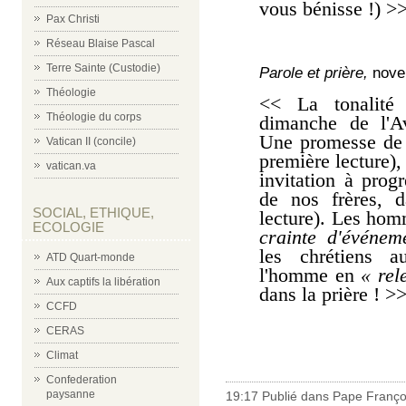
vous bénisse !) >
Pax Christi
Réseau Blaise Pascal
Terre Sainte (Custodie)
Parole et prière,
nove
Théologie
<< La tonalité
Théologie du corps
dimanche de l'Av
Une promesse d
Vatican II (concile)
première lecture),
vatican.va
invitation à prog
de nos frères, d
SOCIAL, ETHIQUE,
lecture). Les hom
ECOLOGIE
crainte d'événem
les chrétiens a
ATD Quart-monde
l'homme en
« rel
Aux captifs la libération
dans la prière ! >
CCFD
CERAS
Climat
Confederation
paysanne
19:17 Publié dans
Pape Franço