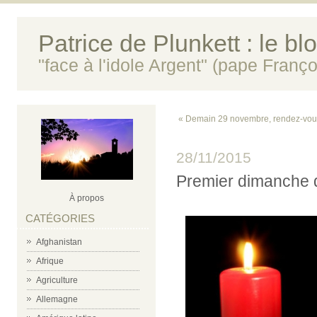
Patrice de Plunkett : le bl
"face à l'idole Argent" (pape Franço
« Demain 29 novembre, rendez-vou
28/11/2015
Premier dimanche d
À propos
CATÉGORIES
Afghanistan
Afrique
Agriculture
Allemagne