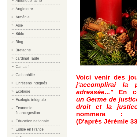
Amérique latine
Angleterre
Arménie
Asie
Bible
Blog
Bretagne
cardinal Tagle
Caritatif
Cathophilie
Voici venir des jo
j'accomplirai la
Chrétiens indignés
adressée..."
En ce
Ecologie
un Germe de justice
Ecologie intégrale
droit et la justice
Economie-
nommera :
"Le-
financegestion
(D'après Jérémie 33
Education nationale
Eglise en France