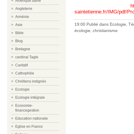
Amérique latine
h
Angleterre
saintetienne.fr/IMG/pd
Arménie
19:00 Publié dans
Ecologie
,
Té
Asie
écologie
,
christianisme
Bible
Blog
Bretagne
cardinal Tagle
Caritatif
Cathophilie
Chrétiens indignés
Ecologie
Ecologie intégrale
Economie-
financegestion
Education nationale
Eglise en France