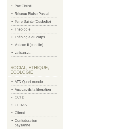
Pax Christi
Réseau Blaise Pascal
Terre Sainte (Custodie)
Théologie
Théologie du corps
Vatican II (concile)
vatican.va
SOCIAL, ETHIQUE,
ECOLOGIE
ATD Quart-monde
Aux captifs la libération
CCFD
CERAS
Climat
Confederation
paysanne