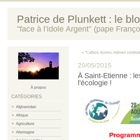
Patrice de Plunkett : le bl
"face à l'idole Argent" (pape Franço
« "Cathos, écolos, mêmes combat
20/05/2015
À Saint-Etienne : l
l'écologie !
À propos
CATÉGORIES
Afghanistan
Afrique
Agriculture
Allemagne
Programme