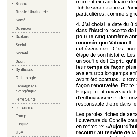
moment extraordinaire de g
Russie
Jubilé sera célébré à Rom
Russie-Ukraine-etc
particulières, comme signe
Santé
4. J’ai choisi la date du 8 
Sciences
dans l’histoire récente de l
pour le cinquantième ann
Scolaire
œcuménique Vatican II.
L
Social
cet événement. C’est pour
Société
étape de son histoire. Les
un souffle de l’Esprit,
qu’il
Sport
leur temps de façon plu
Synthèses
avaient trop longtemps en
Technologie
ayant été abattues, le tem
façon renouvelée.
Etape n
Témoignage
Engagement nouveau de tou
évangélique
d’enthousiasme et de convic
Terre Sainte
responsable d’être dans le
Terrorisme
Les paroles riches de sen
Trump
l’ouverture du Concile pou
Turquie
en mémoire:
«Aujourd’hui
recourir au remède de la
USA