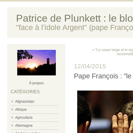
Patrice de Plunkett : le bl
"face à l'idole Argent" (pape Franço
« "Le coeur large et le r
reconnaîtr
12/04/2015
Pape François : "le
À propos
CATÉGORIES
Afghanistan
Afrique
Agriculture
Allemagne