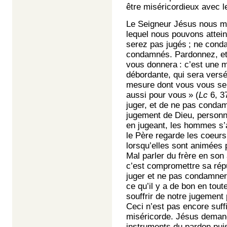
être miséricordieux avec l
Le Seigneur Jésus nous mo
lequel nous pouvons attein
serez pas jugés ; ne cond
condamnés. Pardonnez, et 
vous donnera : c’est une 
débordante, qui sera versé
mesure dont vous vous ser
aussi pour vous » (
Lc
6, 37
juger, et de ne pas condam
jugement de Dieu, personne
en jugeant, les hommes s’ar
le Père regarde les coeurs
lorsqu’elles sont animées 
Mal parler du frère en son
c’est compromettre sa rép
juger et ne pas condamner s
ce qu’il y a de bon en tout
souffrir de notre jugement p
Ceci n’est pas encore suff
miséricorde. Jésus deman
instruments du pardon puis