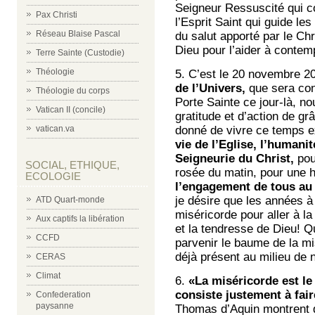
Seigneur Ressuscité qui co
Pax Christi
l’Esprit Saint qui guide l
Réseau Blaise Pascal
du salut apporté par le Ch
Dieu pour l’aider à contem
Terre Sainte (Custodie)
Théologie
5. C’est le 20 novembre 201
de l’Univers,
que sera con
Théologie du corps
Porte Sainte ce jour-là, 
Vatican II (concile)
gratitude et d’action de gr
donné de vivre ce temps e
vatican.va
vie de l’Eglise, l’humanit
Seigneurie du Christ,
pour
SOCIAL, ETHIQUE,
rosée du matin, pour une 
ECOLOGIE
l’engagement de tous au 
je désire que les années 
ATD Quart-monde
miséricorde pour aller à la
Aux captifs la libération
et la tendresse de Dieu! Qu
CCFD
parvenir le baume de la 
déjà présent au milieu de 
CERAS
Climat
6.
«La miséricorde est le
consiste justement à fai
Confederation
paysanne
Thomas d’Aquin montrent q