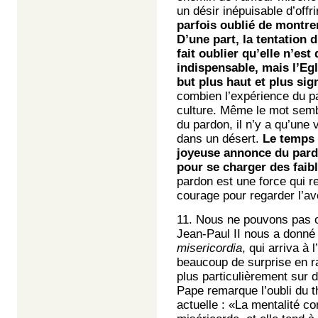
un désir inépuisable d’offr
parfois oublié de montrer
D’une part, la tentation 
fait oublier qu’elle n’es
indispensable, mais l’Egl
but plus haut et plus sign
combien l’expérience du pa
culture. Même le mot semb
du pardon, il n’y a qu’une 
dans un désert.
Le temps e
joyeuse annonce du pardon
pour se charger des faibl
pardon est une force qui r
courage pour regarder l’a
11. Nous ne pouvons pas o
Jean-Paul II nous a donn
misericordia
, qui arriva à
beaucoup de surprise en r
plus particulièrement sur 
Pape remarque l’oubli du t
actuelle : «La mentalité 