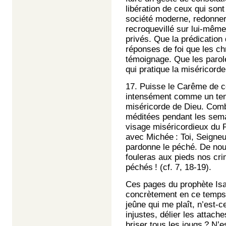
libération de ceux qui son
société moderne, redonner 
recroquevillé sur lui-même
privés. Que la prédication
réponses de foi que les ch
témoignage. Que les parol
qui pratique la miséricorde, 
17. Puisse le Carême de ce
intensément comme un temp
miséricorde de Dieu. Comb
méditées pendant les sema
visage miséricordieux du 
avec Michée : Toi, Seigneur
pardonne le péché. De nou
fouleras aux pieds nos cri
péchés ! (cf. 7, 18-19).
Ces pages du prophète Isa
concrètement en ce temps d
jeûne qui me plaît, n’est-c
injustes, délier les attach
briser tous les jougs ? N’e