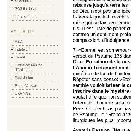
SOS bébé
rabaisse jusqu’à terre les 
SOS fin de vie
de Dieu n’est pas une idée
travers laquelle Il révèle
Terre solidaire
mère qui se laissent émou
fils. Il est juste de parler
ACTUALITE
comme un sentiment profond
compassion, d’indulgence 
AED
7. «Eternel est son amour»:
Fidèle 34
verset du Psaume 135 dans l
La Vie
Dieu.
En raison de la mis
Patriarcat melkite
l’Ancien Testament sont 
d'Antioche
miséricorde fait de l’histoi
Paul Jorion
Répéter sans cesse: «Ete
semble vouloir
briser le 
Radio Vatican
inscrire dans le mystère 
UKRAINE
voulait dire que non seule
l’éternité, l’homme sera t
Père. Ce n’est pas par has
ce Psaume, le “Grand
hall
liturgiques les plus import
Avant la Passion, Jésus a