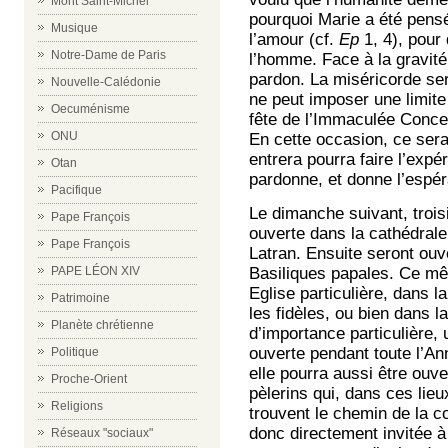
Mont Saint-Michel
pourquoi Marie a été pens
Musique
l’amour (cf.
Ep
1, 4), pour
Notre-Dame de Paris
l’homme. Face à la gravité
pardon. La miséricorde ser
Nouvelle-Calédonie
ne peut imposer une limite
Oecuménisme
fête de l’Immaculée Concept
ONU
En cette occasion, ce ser
entrera pourra faire l’expé
Otan
pardonne, et donne l’espé
Pacifique
Le dimanche suivant, trois
Pape François
ouverte dans la cathédrale
Pape François
Latran. Ensuite seront ouv
Basiliques papales. Ce m
PAPE LÉON XIV
Eglise particulière, dans l
Patrimoine
les fidèles, ou bien dans 
Planète chrétienne
d’importance particulière,
ouverte pendant toute l’Ann
Politique
elle pourra aussi être ouve
Proche-Orient
pèlerins qui, dans ces lieu
Religions
trouvent le chemin de la c
donc directement invitée 
Réseaux "sociaux"