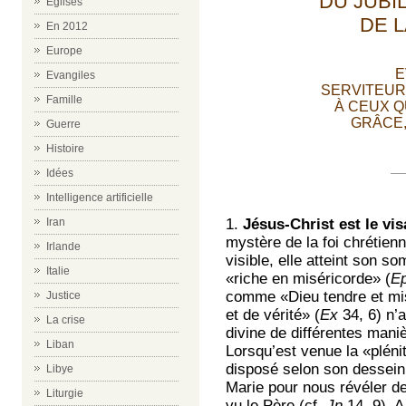
DU JUBI
Eglises
DE 
En 2012
Europe
E
Evangiles
SERVITEUR
Famille
À CEUX Q
GRÂCE,
Guerre
Histoire
Idées
Intelligence artificielle
1.
Jésus-Christ est le vi
Iran
mystère de la foi chrétienn
Irlande
visible, elle atteint son 
Italie
«riche en miséricorde» (
E
comme «Dieu tendre et misé
Justice
et de vérité» (
Ex
34, 6) n’
La crise
divine de différentes man
Liban
Lorsqu’est venue la «plén
disposé selon son dessein 
Libye
Marie pour nous révéler de
Liturgie
vu le Père (cf.
Jn
14, 9). A