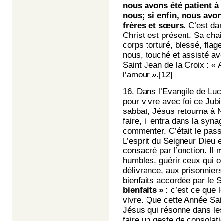
nous avons été patient à 
nous; si enfin, nous avon
frères et sœurs.
C’est dan
Christ est présent. Sa cha
corps torturé, blessé, fla
nous, touché et assisté av
Saint Jean de la Croix : « 
l’amour ».
[12]
16. Dans l’Evangile de Luc
pour vivre avec foi ce Jubi
sabbat, Jésus retourna à N
faire, il entra dans la syna
commenter. C’était le passa
L’esprit du Seigneur Dieu 
consacré par l’onction. Il
humbles, guérir ceux qui o
délivrance, aux prisonnier
bienfaits accordée par le S
bienfaits » :
c’est ce que 
vivre. Que cette Année Sai
Jésus qui résonne dans les
faire un geste de consolat