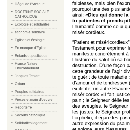
faiblesse, mais bien l’exp
Dégel de l'Arctique
pourquoi une des plus antiq
DOCTRINE SOCIALE
ainsi:
«Dieu qui donne la
CATHOLIQUE
tu patientes et prends pit
Ecologie et solidarités
l’humanité comme celui qui
miséricordieux.
économie solidaire
Eglises et écologie
“Patient et miséricordieux”
Testament pour exprimer l
En manque d'Eglise
manifeste concrètement à l
Enfants et pesticides
l’histoire du salut où sa bo
France Nature
destruction. D’une façon p
Environnement
cette grandeur de l’agir di
Jacques Testart
te guérit de toute maladie 
d’amour et de tendresse» 
Oxfam
explicite, un autre Psaume
Peuples solidaires
miséricorde: «Il fait justi
pain ; le Seigneur délie l
Pièces et main d'oeuvre
des aveugles, le Seigneur
Reporterre
les justes, le Seigneur prot
Secours catholique
l’orphelin, il égare les pa
autre expression du psalmi
Solidarités logement
et soigne leurs blessures