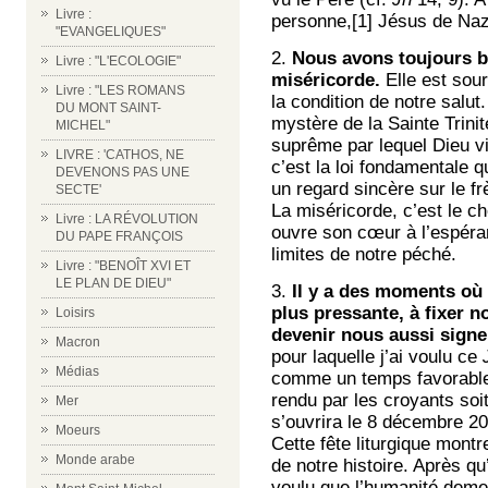
Livre :
personne,
[1]
Jésus de Naza
"EVANGELIQUES"
2.
Nous avons toujours b
Livre : "L'ECOLOGIE"
miséricorde.
Elle est sour
Livre : "LES ROMANS
la condition de notre salut
DU MONT SAINT-
mystère de la Sainte Trinit
MICHEL"
suprême par lequel Dieu vi
LIVRE : 'CATHOS, NE
c’est la loi fondamentale q
DEVENONS PAS UNE
un regard sincère sur le fr
SECTE'
La miséricorde, c’est le ch
Livre : LA RÉVOLUTION
ouvre son cœur à l’espéra
DU PAPE FRANÇOIS
limites de notre péché.
Livre : "BENOÎT XVI ET
LE PLAN DE DIEU"
3.
Il y a des moments o
plus pressante, à fixer n
Loisirs
devenir nous aussi signe 
Macron
pour laquelle j’ai voulu ce
Médias
comme un temps favorable 
rendu par les croyants soit
Mer
s’ouvrira le 8 décembre 2
Moeurs
Cette fête liturgique mon
Monde arabe
de notre histoire. Après q
voulu que l’humanité demeu