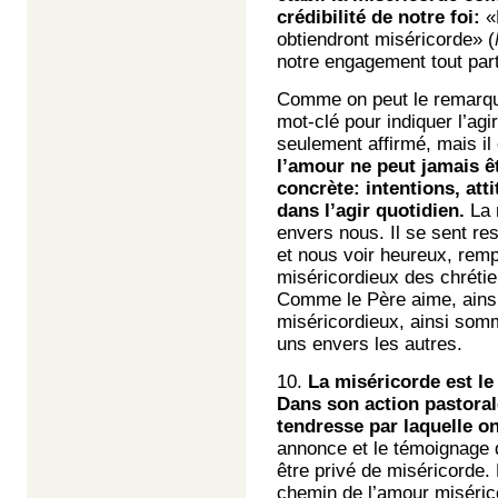
crédibilité de notre foi:
«H
obtiendront miséricorde» (
notre engagement tout part
Comme on peut le remarquer
mot-clé pour indiquer l’ag
seulement affirmé, mais il e
l’amour ne peut jamais êt
concrète: intentions, att
dans l’agir quotidien.
La 
envers nous. Il se sent res
et nous voir heureux, rempl
miséricordieux des chrétie
Comme le Père aime, ainsi
miséricordieux, ainsi som
uns envers les autres.
10.
La miséricorde est le p
Dans son action pastoral
tendresse par laquelle o
annonce et le témoignage 
être privé de miséricorde. 
chemin de l’amour misérico