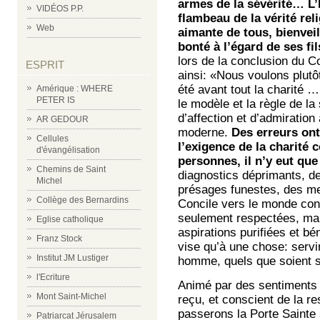
armes de la sévérité… L’
VIDÉOS P.P.
flambeau de la vérité rel
Web
aimante de tous, bienveil
bonté à l’égard de ses fi
lors de la conclusion du C
ESPRIT
ainsi: «Nous voulons plutôt
été avant tout la charité …
Amérique : WHERE
PETER IS
le modèle et la règle de la
d’affection et d’admiratio
AR GEDOUR
moderne.
Des erreurs ont
Cellules
l’exigence de la charité 
d'évangélisation
personnes, il n’y eut que
Chemins de Saint
diagnostics déprimants, d
Michel
présages funestes, des me
Collège des Bernardins
Concile vers le monde con
seulement respectées, mai
Eglise catholique
aspirations purifiées et b
Franz Stock
vise qu’à une chose: servir
Institut JM Lustiger
homme, quels que soient s
l'Ecriture
Animé par des sentiments d
Mont Saint-Michel
reçu, et conscient de la re
passerons la Porte Sainte
Patriarcat Jérusalem