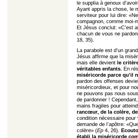
le supplia à genoux d’avoir 
Ayant appris la chose, le m
serviteur pour lui dire: «Ne
compagnon, comme moi-même
Et Jésus conclut: «C’est ai
chacun de vous ne pardonn
18, 35).
La parabole est d’un gran
Jésus affirme que la misér
mais elle devient
le critè
véritables enfants.
En ré
miséricorde parce qu’il n
pardon des offenses devien
miséricordieux, et pour no
ne pouvons pas nous soustr
de pardonner ! Cependant,
mains fragiles pour atteind
rancœur, de la colère, de
condition nécessaire pour 
demande de l’apôtre: «Que 
colère» (
Ep
4, 26).
Ecouto
établi la miséricorde co