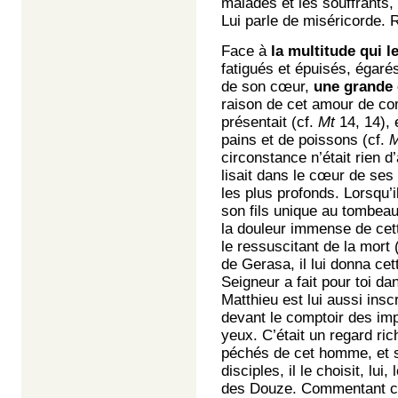
malades et les souffrants,
Lui parle de miséricorde.
Face à
la multitude qui le
fatigués et épuisés, égaré
de son cœur,
une grande
raison de cet amour de com
présentait (cf.
Mt
14, 14), 
pains et de poissons (cf.
M
circonstance n’était rien d
lisait dans le cœur de ses 
les plus profonds. Lorsqu’
son fils unique au tombea
la douleur immense de cette
le ressuscitant de la mort 
de Gerasa, il lui donna ce
Seigneur a fait pour toi da
Matthieu est lui aussi insc
devant le comptoir des im
yeux. C’était un regard ri
péchés de cet homme, et s
disciples, il le choisit, lui
des Douze. Commentant cet