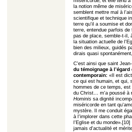
miséricorde, et elle tend à
la notion même de misérico
semblent mettre mal à l’a
scientifique et technique i
terre qu’il a soumise et d
terre, entendue parfois de f
pas de place, semble-t-il,
la situation actuelle de l’E
bien des milieux, guidés pa
dirais quasi spontanément,
C’est ainsi que saint Jean-P
du témoignage à l’égard 
contemporain:
«Il est dic
ce qui est humain, et qui, 
hommes de ce temps, est 
du Christ… m’a poussé à r
Hominis
sa dignité incomp
miséricorde en tant qu’am
mystère. Il me conduit éga
à l’implorer dans cette phas
l’Eglise et du monde».
[10]
jamais d’actualité et mérit