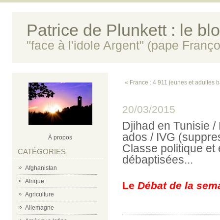
Patrice de Plunkett : le bl
"face à l'idole Argent" (pape Franço
« France : 4 911 jeunes et adultes 
20/03/2015
Djihad en Tunisie /
ados / IVG (suppres
À propos
Classe politique e
CATÉGORIES
débaptisées...
Afghanistan
Afrique
Le
Débat de la sem
Agriculture
Allemagne