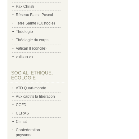
Pax Christi
Réseau Blaise Pascal
Terre Sainte (Custodie)
Théologie
Théologie du corps
Vatican II (concile)
vatican.va
SOCIAL, ETHIQUE,
ECOLOGIE
ATD Quart-monde
Aux captifs la libération
CCFD
CERAS
Climat
Confederation
paysanne