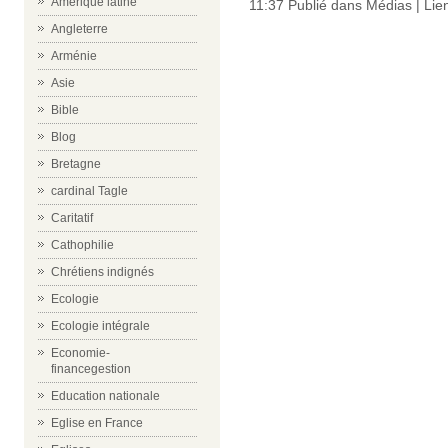
Amérique latine
11:37 Publié dans
Médias
|
Lie
Angleterre
Arménie
Asie
Bible
Blog
Bretagne
cardinal Tagle
Caritatif
Cathophilie
Chrétiens indignés
Ecologie
Ecologie intégrale
Economie-
financegestion
Education nationale
Eglise en France