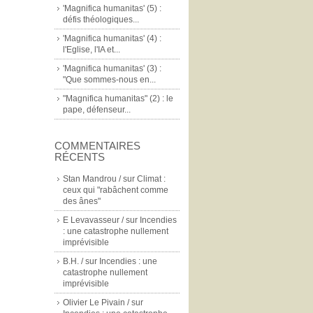
'Magnifica humanitas' (5) :
défis théologiques...
'Magnifica humanitas' (4) :
l'Eglise, l'IA et...
'Magnifica humanitas' (3) :
"Que sommes-nous en...
"Magnifica humanitas" (2) : le
pape, défenseur...
COMMENTAIRES
RÉCENTS
Stan Mandrou /
sur
Climat :
ceux qui "rabâchent comme
des ânes"
E Levavasseur /
sur
Incendies
: une catastrophe nullement
imprévisible
B.H. /
sur
Incendies : une
catastrophe nullement
imprévisible
Olivier Le Pivain /
sur