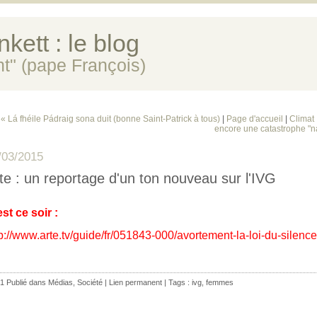
kett : le blog
ent" (pape François)
« Lá fhéile Pádraig sona duit (bonne Saint-Patrick à tous)
|
Page d'accueil
|
Climat 
encore une catastrophe "na
/03/2015
te : un reportage d'un ton nouveau sur l'IVG
est ce soir :
p://www.arte.tv/guide/fr/051843-000/avortement-la-loi-du-silence
1 Publié dans
Médias
,
Société
|
Lien permanent
| Tags :
ivg
,
femmes