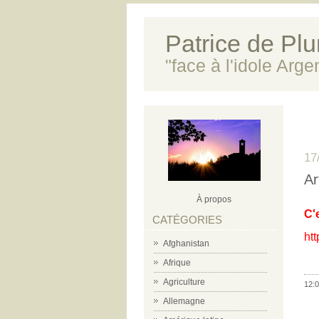
Patrice de Plun
"face à l'idole Arg
17
Ar
À propos
C'
CATÉGORIES
htt
Afghanistan
Afrique
Agriculture
12:0
Allemagne